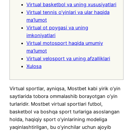
Virtual basketbol va uning xususiyatlari
Virtual tennis o’yinlari va ular haqida
ma’lumot
Virtual ot poygasi va uning
imkoniyatlari
Virtual motosport haqida umumiy
ma’lumot
Virtual velosport va uning afzalliklari
Xulosa
Virtual sportlar, ayniqsa, Mostbet kabi yirik o’yin
saytlarida tobora ommalashib borayotgan o’yin
turlaridir. Mostbet virtual sportlari futbol,
basketbol va boshqa sport turlariga asoslangan
holda, haqiqiy sport o’yinlarining modeliga
yaqinlashtirilgan, bu o’yinchilar uchun ajoyib