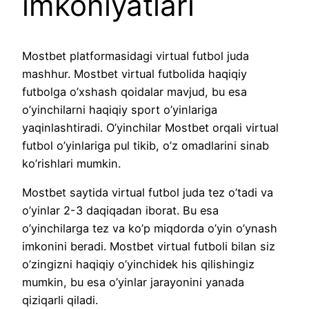
imkoniyatlari
Mostbet platformasidagi virtual futbol juda
mashhur. Mostbet virtual futbolida haqiqiy
futbolga o’xshash qoidalar mavjud, bu esa
o’yinchilarni haqiqiy sport o’yinlariga
yaqinlashtiradi. O’yinchilar Mostbet orqali virtual
futbol o’yinlariga pul tikib, o’z omadlarini sinab
ko’rishlari mumkin.
Mostbet saytida virtual futbol juda tez o’tadi va
o’yinlar 2-3 daqiqadan iborat. Bu esa
o’yinchilarga tez va ko’p miqdorda o’yin o’ynash
imkonini beradi. Mostbet virtual futboli bilan siz
o’zingizni haqiqiy o’yinchidek his qilishingiz
mumkin, bu esa o’yinlar jarayonini yanada
qiziqarli qiladi.