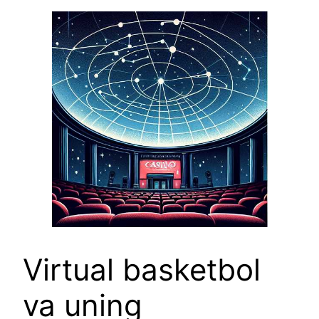
Virtual basketbol
va uning