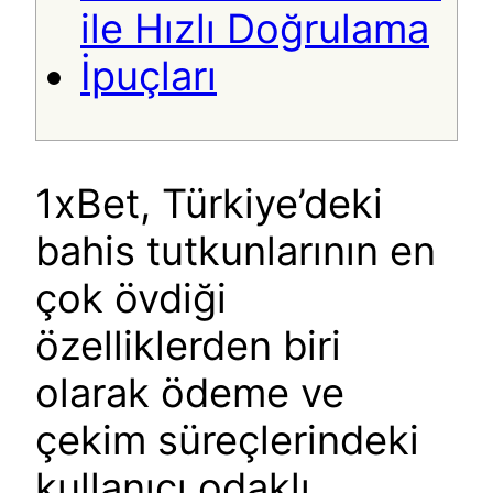
ile Hızlı Doğrulama
İpuçları
1xBet, Türkiye’deki
bahis tutkunlarının en
çok övdiği
özelliklerden biri
olarak ödeme ve
çekim süreçlerindeki
kullanıcı odaklı