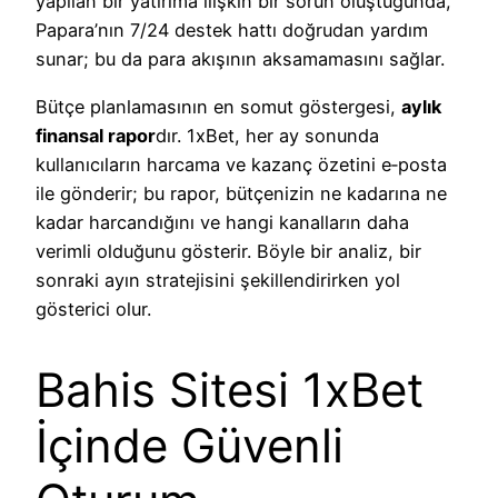
yapılan bir yatırıma ilişkin bir sorun oluştuğunda,
Papara’nın 7/24 destek hattı doğrudan yardım
sunar; bu da para akışının aksamamasını sağlar.
Bütçe planlamasının en somut göstergesi,
aylık
finansal rapor
dır. 1xBet, her ay sonunda
kullanıcıların harcama ve kazanç özetini e‑posta
ile gönderir; bu rapor, bütçenizin ne kadarına ne
kadar harcandığını ve hangi kanalların daha
verimli olduğunu gösterir. Böyle bir analiz, bir
sonraki ayın stratejisini şekillendirirken yol
gösterici olur.
Bahis Sitesi 1xBet
İçinde Güvenli