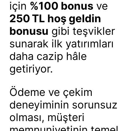
için
%100 bonus
ve
250 TL hoş geldin
bonusu
gibi teşvikler
sunarak ilk yatırımları
daha cazip hâle
getiriyor.
Ödeme ve çekim
deneyiminin sorunsuz
olması, müşteri
memnuniyetinin temel