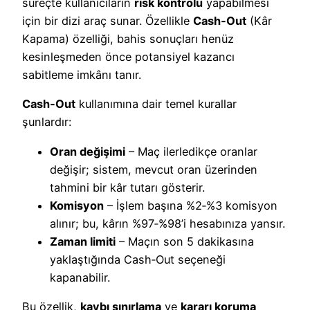
süreçte kullanıcıların
risk kontrolü
yapabilmesi
için bir dizi araç sunar. Özellikle
Cash‑Out
(Kâr
Kapama) özelliği, bahis sonuçları henüz
kesinleşmeden önce potansiyel kazancı
sabitleme imkânı tanır.
Cash‑Out
kullanımına dair temel kurallar
şunlardır:
Oran değişimi
– Maç ilerledikçe oranlar
değişir; sistem, mevcut oran üzerinden
tahmini bir kâr tutarı gösterir.
Komisyon
– İşlem başına %2‑%3 komisyon
alınır; bu, kârın %97‑%98’i hesabınıza yansır.
Zaman limiti
– Maçın son 5 dakikasına
yaklaştığında Cash‑Out seçeneği
kapanabilir.
Bu özellik,
kaybı sınırlama
ve
kararı koruma