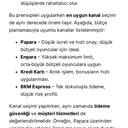
düşüşlerde rahatlatıcı olur.
Bu prensipleri uygularken
en uygun kanal
seçimi
de aynı derecede önem taşır. Aşağıda, bütçe
planlamasıyla uyumlu kanallar listelenmiştir:
Papara
– Düşük ücret ve hızlı onay, düşük
bütçeli oyuncular için ideal.
Enpara
– Yüksek maksimum limit,
orta‑büyük bütçeli oyunculara uygun.
Kredi Kartı
– Anlık işlem, bonusların hızlı
uygulanması.
BKM Express
– Tek dokunuşla ödeme,
düşük risk profili.
Kanal seçimi yapılırken, aynı zamanda
ödeme
güvenliği
ve
müşteri hizmetleri
de
değerlendirilmelidir. Örneğin, Papara üzerinden