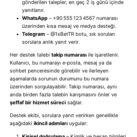
gönderilen talepler, en geç 2 iş günü içinde
yanıtlanır.
WhatsApp
– +90 555 123 4567 numarası
üzerinden kısa mesaj ve medya desteği.
Telegram
– @1xBetTR botu, sık sorulan
sorulara anlık yanıt verir.
Her destek talebi
takip numarası
ile işaretlenir.
Kullanıcı, bu numarayı e‑posta, mesaj ya da
sohbet penceresinde görebilir ve ilerleyen
aşamalarda sorunun durumunu bu numara
üzerinden sorgulayabilir. Takip numarası, aynı
anda birden fazla talebin karışmasını önler ve
şeffaf bir hizmet süreci
sağlar.
Destek ekibi, sorulara yanıt verirken genellikle
aşağıdaki
ikincil adımları
uygular:
Kişisel doğrulama
– Kimlik ve hesap bilgileri