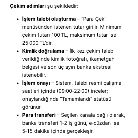
Çekim adımları
şu şekildedir:
İşlem talebi oluşturma
– “Para Çek”
menüsünden istenen tutar girilir. Minimum
çekim tutarı 100 TL, maksimum tutar ise
25 000 TL’dir.
Kimlik doğrulama
– İlk kez çekim talebi
verildiğinde kimlik fotoğrafı, ikametgah
belgesi ve son üç ayın banka ekstresi
istenebilir.
İşlem onayı
– Sistem, talebi resmi çalışma
saatleri içinde (09:00‑22:00) inceler;
onaylandığında “Tamamlandı” statüsü
görünür.
Para transferi
– Seçilen kanala bağlı olarak,
banka transferi 1‑2 iş günü, e‑cüzdan ise
5‑15 dakika içinde gerçekleşir.