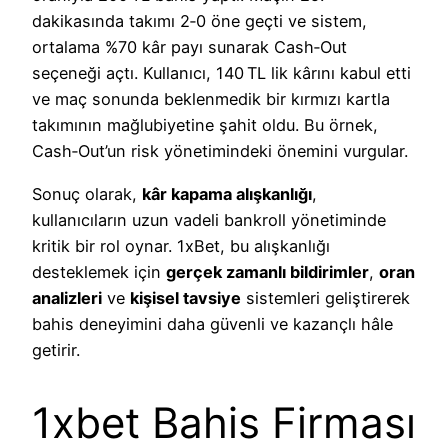
dakikasında takımı 2‑0 öne geçti ve sistem,
ortalama %70 kâr payı sunarak Cash‑Out
seçeneği açtı. Kullanıcı, 140 TL lik kârını kabul etti
ve maç sonunda beklenmedik bir kırmızı kartla
takımının mağlubiyetine şahit oldu. Bu örnek,
Cash‑Out’un risk yönetimindeki önemini vurgular.
Sonuç olarak,
kâr kapama alışkanlığı
,
kullanıcıların uzun vadeli bankroll yönetiminde
kritik bir rol oynar. 1xBet, bu alışkanlığı
desteklemek için
gerçek zamanlı bildirimler
,
oran
analizleri
ve
kişisel tavsiye
sistemleri geliştirerek
bahis deneyimini daha güvenli ve kazançlı hâle
getirir.
1xbet Bahis Firması