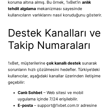
koruma altına almış. Bu örnek, 1xBet’in
anlık
tehdit algılama
mekanizması sayesinde
kullanıcıların varlıklarını nasıl koruduğunu gösterir.
Destek Kanalları ve
Takip Numaraları
1xBet, müşterilerine
çok kanallı destek
sunarak
sorunların hızlı çözülmesini hedefler. Türkiye’deki
kullanıcılar, aşağıdaki kanallar üzerinden iletişime
geçebilir:
Canlı Sohbet
– Web sitesi ve mobil
uygulama içinde 7/24 erişilebilir.
E‑posta
– support@1xbet.com.tr adresine