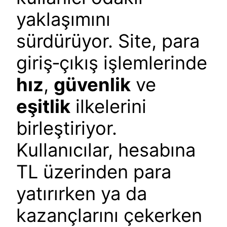
yaklaşımını
sürdürüyor. Site, para
giriş‑çıkış işlemlerinde
hız
,
güvenlik
ve
eşitlik
ilkelerini
birleştiriyor.
Kullanıcılar, hesabına
TL üzerinden para
yatırırken ya da
kazançlarını çekerken