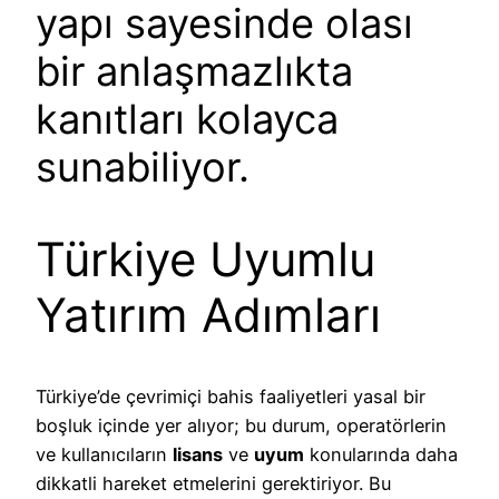
yapı sayesinde olası
bir anlaşmazlıkta
kanıtları kolayca
sunabiliyor.
Türkiye Uyumlu
Yatırım Adımları
Türkiye’de çevrimiçi bahis faaliyetleri yasal bir
boşluk içinde yer alıyor; bu durum, operatörlerin
ve kullanıcıların
lisans
ve
uyum
konularında daha
dikkatli hareket etmelerini gerektiriyor. Bu