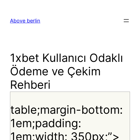
Skip
to
Above berlin
content
1xbet Kullanıcı Odaklı
Ödeme ve Çekim
Rehberi
table;margin-bottom:
1em;padding:
1em;width: 350px;”>