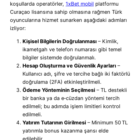
koşullarda operatörler,
1xBet mobil
platformu
Curaçao lisansına sahip olmasına rağmen Türk
oyuncularına hizmet sunarken aşağıdaki adımları
izliyor:
Kişisel Bilgilerin Doğrulanması
– Kimlik,
ikametgah ve telefon numarası gibi temel
bilgiler sistemde doğrulanmalı.
Hesap Oluşturma ve Güvenlik Ayarları
–
Kullanıcı adı, şifre ve tercihe bağlı iki faktörlü
doğrulama (2FA) etkinleştirilmeli.
Ödeme Yönteminin Seçilmesi
– TL destekli
bir banka ya da e‑cüzdan yöntemi tercih
edilmeli; bu adımda işlem limitleri kontrol
edilmeli.
Yatırım Tutarının Girilmesi
– Minimum 50 TL
yatırımla bonus kazanma şansı elde
edilebilir.