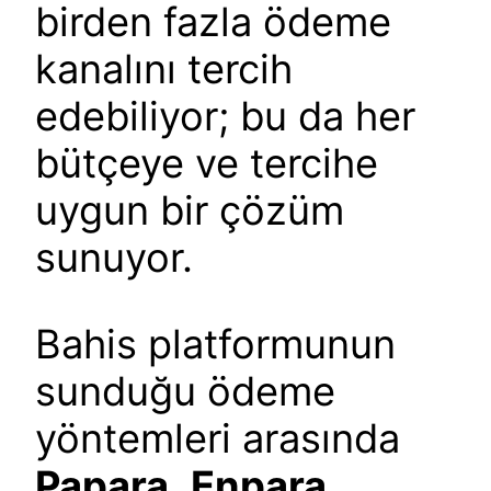
birden fazla ödeme
kanalını tercih
edebiliyor; bu da her
bütçeye ve tercihe
uygun bir çözüm
sunuyor.
Bahis platformunun
sunduğu ödeme
yöntemleri arasında
Papara
,
Enpara
,