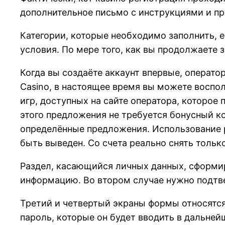
дополнительное письмо с инструкциями и пр
Категории, которые необходимо заполнить, е
условия. По мере того, как вы продолжаете 
Когда вы создаёте аккаунт впервые, операто
Casino, в настоящее время вы можете воспо
игр, доступных на сайте оператора, которое
этого предложения не требуется бонусный к
определённые предложения. Использование р
быть выведен. Со счета реально снять тольк
Раздел, касающийся личных данных, сформир
информацию. Во втором случае нужно подтве
Третий и четвертый экраны формы относятся
пароль, которые он будет вводить в дальней