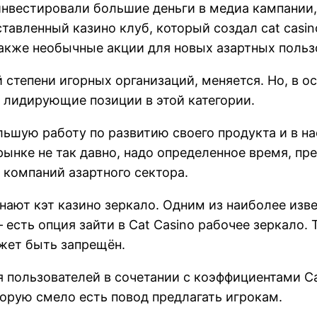
нвестировали большие деньги в медиа кампании, 
тавленный казино клуб, который создал cat casin
акже необычные акции для новых азартных пользо
й степени игорных организаций, меняется. Но, в о
т лидирующие позиции в этой категории.
льшую работу по развитию своего продукта и в н
 рынке не так давно, надо определенное время, п
 компаний азартного сектора.
нают кэт казино зеркало. Одним из наиболее изв
 – есть опция зайти в Cat Casino рабочее зеркал
жет быть запрещён.
 пользователей в сочетании с коэффициентами Ca
торую смело есть повод предлагать игрокам.