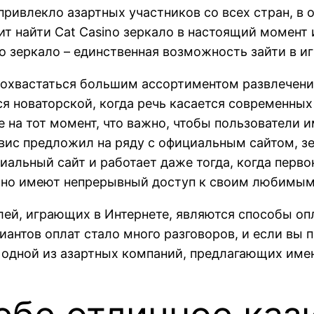
привлекло азартных участников со всех стран, в 
ит найти Cat Casino зеркало в настоящий момент
о зеркало – единственная возможность зайти в иг
 похвастаться большим ассортиментом развлечен
ся новаторской, когда речь касается современны
е на тот момент, что важно, чтобы пользователи 
вис предложил на ряду с официальным сайтом, зер
иальный сайт и работает даже тогда, когда перво
зино имеют непрерывный доступ к своим любимым
ей, играющих в Интернете, являются способы опл
антов оплат стало много разговоров, и если вы 
я одной из азартных компаний, предлагающих имен