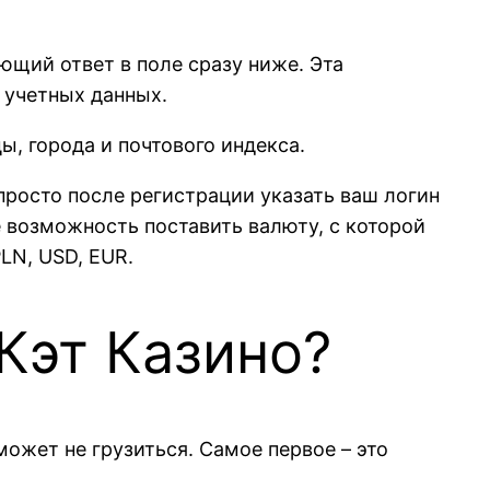
щий ответ в поле сразу ниже. Эта
 учетных данных.
ы, города и почтового индекса.
 просто после регистрации указать ваш логин
е возможность поставить валюту, с которой
LN, USD, EUR.
Кэт Казино?
может не грузиться. Самое первое – это