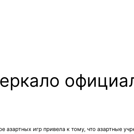
зеркало официа
 азартных игр привела к тому, что азартные учре