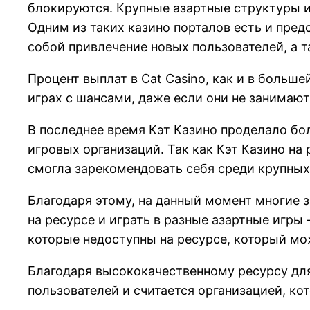
блокируются. Крупные азартные структуры и
Одним из таких казино порталов есть и предс
собой привлечение новых пользователей, а т
Процент выплат в Cat Casino, как и в больше
играх с шансами, даже если они не занимаю
В последнее время Кэт Казино проделало бо
игровых организаций. Так как Кэт Казино на
смогла зарекомендовать себя среди крупных
Благодаря этому, на данный момент многие з
на ресурсе и играть в разные азартные игры
которые недоступны на ресурсе, который мо
Благодаря высококачественному ресурсу для
пользователей и считается организацией, ко