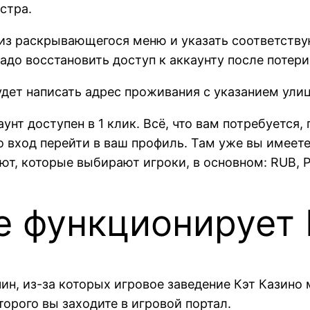
стра.
з раскрывающегося меню и указать соответствую
до восстановить доступ к аккаунту после потери
дет написать адрес проживания с указанием улиц
унт доступен в 1 клик. Всё, что вам потребуется,
но вход перейти в ваш профиль. Там уже вы имеет
ют, которые выбирают игроки, в основном: RUB, P
не функционирует 
ин, из-за которых игровое заведение Кэт Казино 
торого вы заходите в игровой портал.