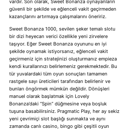
vardır. Son olarak, Sweet Bonanza oynayanların
güvenli bir şekilde ve eğlenceli vakit geçirmeden
kazançlarını artırmaya çalışmalarını öneririz.
Sweet Bonanza 1000, sevilen şeker temalı slotu
bir dizi heyecan verici özellikle yeni zirvelere
taşıyor. Eğer Sweet Bonanza oyununu en iyi
şekilde oynamak istiyorsanız, eğlenceli vakit
geçirmeniz için stratejinizi oluşturmanız empieza
kendi kurallarınızı belirlemeniz gerekmektedir. Bu
tür yuvalardaki tüm oyun sonuçları tamamen
rastgele sayı üreticileri tarafından belirlenir ve
bunları öngörmek mümkün değildir. Dönüşleri
manuel olarak başlatmak için Lovely
Bonanza’daki “Spin” düğmesine veya boşluk
tuşuna basabilirsiniz. Pragmatic Play, her ay sekiz
yeni çevrimiçi slot başlığı sunmakta ve aynı
zamanda canlı casino, bingo gibi çeşitli oyun