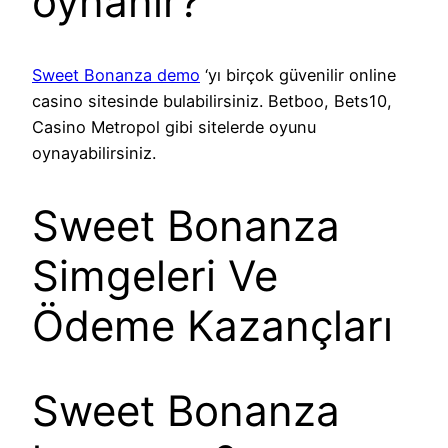
oynanır?
Sweet Bonanza demo
‘yı birçok güvenilir online
casino sitesinde bulabilirsiniz. Betboo, Bets10,
Casino Metropol gibi sitelerde oyunu
oynayabilirsiniz.
Sweet Bonanza
Simgeleri Ve
Ödeme Kazançları
Sweet Bonanza