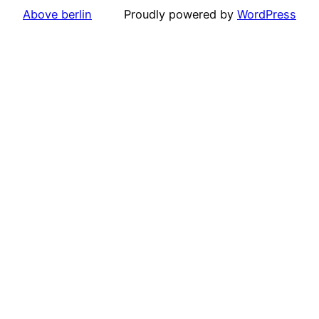
Above berlin
Proudly powered by
WordPress