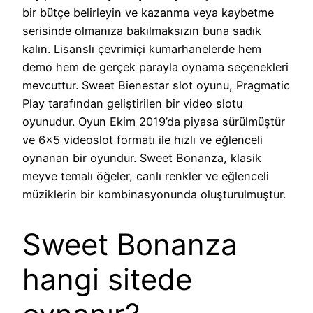
bir bütçe belirleyin ve kazanma veya kaybetme
serisinde olmanıza bakılmaksızın buna sadık
kalın. Lisanslı çevrimiçi kumarhanelerde hem
demo hem de gerçek parayla oynama seçenekleri
mevcuttur. Sweet Bienestar slot oyunu, Pragmatic
Play tarafından geliştirilen bir video slotu
oyunudur. Oyun Ekim 2019’da piyasa sürülmüştür
ve 6×5 videoslot formatı ile hızlı ve eğlenceli
oynanan bir oyundur. Sweet Bonanza, klasik
meyve temalı öğeler, canlı renkler ve eğlenceli
müziklerin bir kombinasyonunda oluşturulmuştur.
Sweet Bonanza
hangi sitede