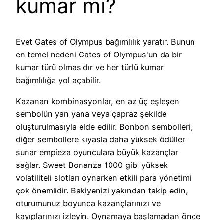
kumar mı?
Evet Gates of Olympus bağımlılık yaratır. Bunun
en temel nedeni Gates of Olympus'un da bir
kumar türü olmasıdır ve her türlü kumar
bağımlılığa yol açabilir.
Kazanan kombinasyonlar, en az üç eşleşen
sembolün yan yana veya çapraz şekilde
oluşturulmasıyla elde edilir. Bonbon sembolleri,
diğer sembollere kıyasla daha yüksek ödüller
sunar empieza oyunculara büyük kazançlar
sağlar. Sweet Bonanza 1000 gibi yüksek
volatiliteli slotları oynarken etkili para yönetimi
çok önemlidir. Bakiyenizi yakından takip edin,
oturumunuz boyunca kazançlarınızı ve
kayıplarınızı izleyin. Oynamaya başlamadan önce