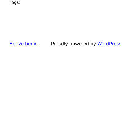
Tags:
Above berlin
Proudly powered by
WordPress