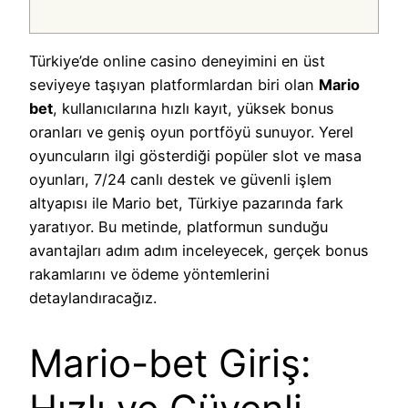
Türkiye’de online casino deneyimini en üst
seviyeye taşıyan platformlardan biri olan
Mario
bet
, kullanıcılarına hızlı kayıt, yüksek bonus
oranları ve geniş oyun portföyü sunuyor. Yerel
oyuncuların ilgi gösterdiği popüler slot ve masa
oyunları, 7/24 canlı destek ve güvenli işlem
altyapısı ile Mario bet, Türkiye pazarında fark
yaratıyor. Bu metinde, platformun sunduğu
avantajları adım adım inceleyecek, gerçek bonus
rakamlarını ve ödeme yöntemlerini
detaylandıracağız.
Mario-bet Giriş: