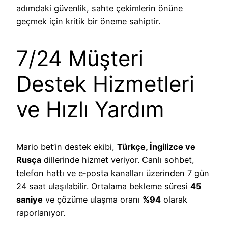
adımdaki güvenlik, sahte çekimlerin önüne
geçmek için kritik bir öneme sahiptir.
7/24 Müşteri
Destek Hizmetleri
ve Hızlı Yardım
Mario bet’in destek ekibi,
Türkçe, İngilizce ve
Rusça
dillerinde hizmet veriyor. Canlı sohbet,
telefon hattı ve e‑posta kanalları üzerinden 7 gün
24 saat ulaşılabilir. Ortalama bekleme süresi
45
saniye
ve çözüme ulaşma oranı
%94
olarak
raporlanıyor.