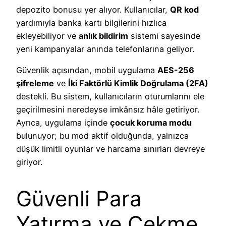
depozito bonusu yer alıyor. Kullanıcılar,
QR kod
yardımıyla banka kartı bilgilerini hızlıca
ekleyebiliyor ve
anlık bildirim
sistemi sayesinde
yeni kampanyalar anında telefonlarına geliyor.
Güvenlik açısından, mobil uygulama
AES-256
şifreleme
ve
İki Faktörlü Kimlik Doğrulama (2FA)
destekli. Bu sistem, kullanıcıların oturumlarını ele
geçirilmesini neredeyse imkânsız hâle getiriyor.
Ayrıca, uygulama içinde
çocuk koruma modu
bulunuyor; bu mod aktif olduğunda, yalnızca
düşük limitli oyunlar ve harcama sınırları devreye
giriyor.
Güvenli Para
Yatırma ve Çekme