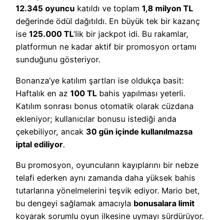
12.345 oyuncu
katıldı ve toplam
1,8 milyon TL
değerinde ödül dağıtıldı. En büyük tek bir kazanç
ise
125.000 TL
’lik bir jackpot idi. Bu rakamlar,
platformun ne kadar aktif bir promosyon ortamı
sunduğunu gösteriyor.
Bonanza’ye katılım şartları ise oldukça basit:
Haftalık en az
100 TL
bahis yapılması yeterli.
Katılım sonrası bonus otomatik olarak cüzdana
ekleniyor; kullanıcılar bonusu istediği anda
çekebiliyor, ancak
30 gün içinde kullanılmazsa
iptal ediliyor
.
Bu promosyon, oyuncuların kayıplarını bir nebze
telafi ederken aynı zamanda daha yüksek bahis
tutarlarına yönelmelerini teşvik ediyor. Mario bet,
bu dengeyi sağlamak amacıyla
bonusalara limit
koyarak sorumlu oyun ilkesine uymayı sürdürüyor.