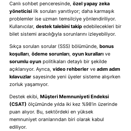
Canlı sohbet penceresinde,
özel yapay zeka
yöneticisi
ilk soruları yanıtlıyor; daha karmaşık
problemler ise uzman temsilciye yönlendiriliyor.
Kullanıcılar,
destek talebini takip
edebilecekleri bir
bilet sistemi aracılığıyla sorunlarını izleyebiliyor.
Sıkça sorulan sorular (SSS) bölümünde,
bonus
koşulları
,
ödeme sorunları
,
oyun kuralları
ve
sorumlu oyun
politikaları detaylı bir şekilde
açıklanıyor. Ayrıca,
video rehberler
ve
adım adım
kılavuzlar
sayesinde yeni üyeler sisteme alışırken
zorluk yaşamıyor.
Destek ekibi,
Müşteri Memnuniyeti Endeksi
(CSAT)
ölçümünde yılda iki kez %98’in üzerinde
puan alıyor. Bu, sektördeki en yüksek
memnuniyet oranlarından biri olarak kabul
ediliyor.