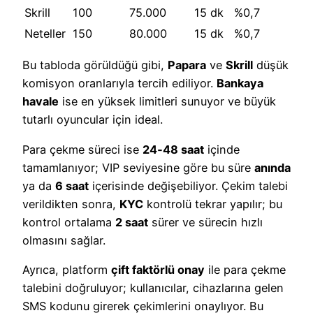
Skrill
100
75.000
15 dk
%0,7
Neteller
150
80.000
15 dk
%0,7
Bu tabloda görüldüğü gibi,
Papara
ve
Skrill
düşük
komisyon oranlarıyla tercih ediliyor.
Bankaya
havale
ise en yüksek limitleri sunuyor ve büyük
tutarlı oyuncular için ideal.
Para çekme süreci ise
24‑48 saat
içinde
tamamlanıyor; VIP seviyesine göre bu süre
anında
ya da
6 saat
içerisinde değişebiliyor. Çekim talebi
verildikten sonra,
KYC
kontrolü tekrar yapılır; bu
kontrol ortalama
2 saat
sürer ve sürecin hızlı
olmasını sağlar.
Ayrıca, platform
çift faktörlü onay
ile para çekme
talebini doğruluyor; kullanıcılar, cihazlarına gelen
SMS kodunu girerek çekimlerini onaylıyor. Bu