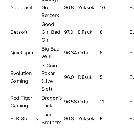
Yggdrasil
Go
96.8
Yüksek
10
E
Berzerk
Good
Betsoft
Girl Bad
97.0
Düşük
8
E
Girl
Big Bad
Quickspin
96.34
Orta
6
E
Wolf
3‑Coin
Evolution
Poker
96.0
Düşük
5
E
Gaming
(Live
Slot)
Red Tiger
Dragon’s
96.58
Orta
11
E
Gaming
Luck
Taco
ELK Studios
96.3
Yüksek
9
E
Brothers