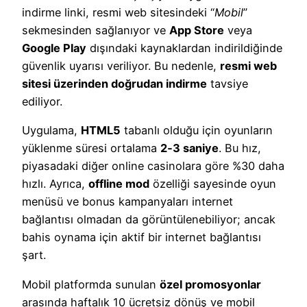
indirme linki, resmi web sitesindeki “
Mobil
”
sekmesinden sağlanıyor ve
App Store
veya
Google Play
dışındaki kaynaklardan indirildiğinde
güvenlik uyarısı veriliyor. Bu nedenle,
resmi web
sitesi üzerinden doğrudan indirme
tavsiye
ediliyor.
Uygulama,
HTML5
tabanlı olduğu için oyunların
yüklenme süresi ortalama
2‑3 saniye
. Bu hız,
piyasadaki diğer online casinolara göre %30 daha
hızlı. Ayrıca,
offline mod
özelliği sayesinde oyun
menüsü ve bonus kampanyaları internet
bağlantısı olmadan da görüntülenebiliyor; ancak
bahis oynama için aktif bir internet bağlantısı
şart.
Mobil platformda sunulan
özel promosyonlar
arasında haftalık 10 ücretsiz dönüş ve mobil