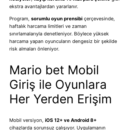
ekstra avantajlardan yararlanır.
Program,
sorumlu oyun prensibi
çerçevesinde,
haftalık harcama limitleri ve zaman
sınırlamalarıyla denetleniyor. Böylece yüksek
harcama yapan oyuncuların dengesiz bir şekilde
risk almaları önleniyor.
Mario bet Mobil
Giriş ile Oyunlara
Her Yerden Erişim
Mobil versiyon,
iOS 12+ ve Android 8+
cihazlarda sorunsuz çalışıyor. Uygulamanın