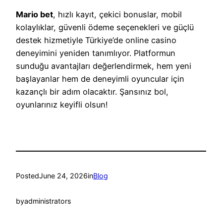
Mario bet
, hızlı kayıt, çekici bonuslar, mobil
kolaylıklar, güvenli ödeme seçenekleri ve güçlü
destek hizmetiyle Türkiye’de online casino
deneyimini yeniden tanımlıyor. Platformun
sunduğu avantajları değerlendirmek, hem yeni
başlayanlar hem de deneyimli oyuncular için
kazançlı bir adım olacaktır. Şansınız bol,
oyunlarınız keyifli olsun!
Posted
June 24, 2026
in
Blog
by
administrators