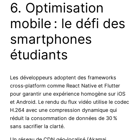
6. Optimisation
mobile : le défi des
smartphones
étudiants
Les développeurs adoptent des frameworks
cross‑platform comme React Native et Flutter
pour garantir une expérience homogène sur iOS
et Android. Le rendu du flux vidéo utilise le codec
H.264 avec une compression dynamique qui
réduit la consommation de données de 30 %
sans sacrifier la clarté.
Un réseau de CDN géo‑localisé (Akamai,