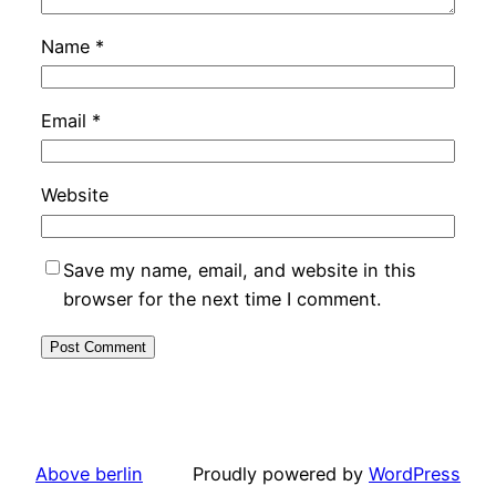
Name
*
Email
*
Website
Save my name, email, and website in this
browser for the next time I comment.
Above berlin
Proudly powered by
WordPress