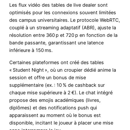
Les flux vidéo des tables de live dealer sont
optimisés pour les connexions souvent limitées
des campus universitaires. Le protocole WebRTC,
couplé à un streaming adaptatif (ABR), ajuste la
résolution entre 360 p et 720 p en fonction de la
bande passante, garantissant une latence
inférieure à 150 ms.
Certaines plateformes ont créé des tables
« Student Night », où un croupier dédié anime la
session et offre un bonus de mise
supplémentaire (ex. : 10 % de cashback sur
chaque mise supérieure à 2 €). Le chat intégré
propose des emojis académiques (livres,
diplômes) et des notifications push qui
apparaissent au moment où le bonus est
disponible, incitant le joueur à placer une mise