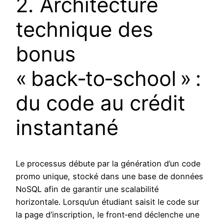
2. Architecture
technique des
bonus
« back‑to‑school » :
du code au crédit
instantané
Le processus débute par la génération d’un code
promo unique, stocké dans une base de données
NoSQL afin de garantir une scalabilité
horizontale. Lorsqu’un étudiant saisit le code sur
la page d’inscription, le front‑end déclenche une