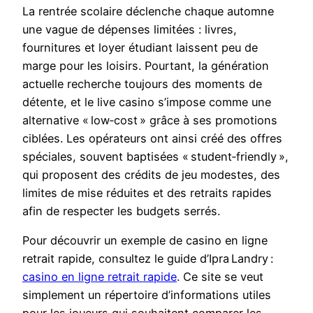
La rentrée scolaire déclenche chaque automne
une vague de dépenses limitées : livres,
fournitures et loyer étudiant laissent peu de
marge pour les loisirs. Pourtant, la génération
actuelle recherche toujours des moments de
détente, et le live casino s’impose comme une
alternative « low‑cost » grâce à ses promotions
ciblées. Les opérateurs ont ainsi créé des offres
spéciales, souvent baptisées « student‑friendly »,
qui proposent des crédits de jeu modestes, des
limites de mise réduites et des retraits rapides
afin de respecter les budgets serrés.
Pour découvrir un exemple de casino en ligne
retrait rapide, consultez le guide d’Ipra Landry :
casino en ligne retrait rapide
. Ce site se veut
simplement un répertoire d’informations utiles