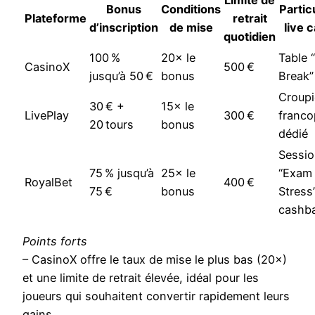
Limite de
Bonus
Conditions
Partic
Plateforme
retrait
d’inscription
de mise
live 
quotidien
100 %
20× le
Table 
CasinoX
500 €
jusqu’à 50 €
bonus
Break”
Croupi
30 € +
15× le
LivePlay
300 €
franc
20 tours
bonus
dédié
Sessi
75 % jusqu’à
25× le
“Exam
RoyalBet
400 €
75 €
bonus
Stress
cashb
Points forts
– CasinoX offre le taux de mise le plus bas (20×)
et une limite de retrait élevée, idéal pour les
joueurs qui souhaitent convertir rapidement leurs
gains.