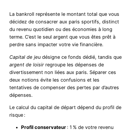
La bankroll représente le montant total que vous
décidez de consacrer aux paris sportifs, distinct
du revenu quotidien ou des économies à long
terme. C’est le seul argent que vous êtes prêt à
perdre sans impacter votre vie financière.
Capital de jeu
désigne ce fonds dédié, tandis que
argent de loisir
regroupe les dépenses de
divertissement non liées aux paris. Séparer ces
deux notions évite les confusions et les
tentatives de compenser des pertes par d’autres
dépenses.
Le calcul du capital de départ dépend du profil de
risque :
Profil conservateur
: 1 % de votre revenu