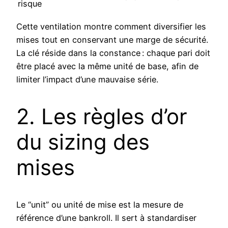
risque
Cette ventilation montre comment diversifier les
mises tout en conservant une marge de sécurité.
La clé réside dans la constance : chaque pari doit
être placé avec la même unité de base, afin de
limiter l’impact d’une mauvaise série.
2. Les règles d’or
du sizing des
mises
Le “unit” ou unité de mise est la mesure de
référence d’une bankroll. Il sert à standardiser