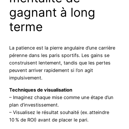
gagnant à long
terme
La patience est la pierre angulaire d’une carrière
pérenne dans les paris sportifs. Les gains se
construisent lentement, tandis que les pertes
peuvent arriver rapidement si l’on agit
impulsivement.
Techniques de visualisation
– Imaginez chaque mise comme une étape d’un
plan d’investissement.
– Visualisez le résultat souhaité (ex. atteindre
10 % de ROI) avant de placer le pari.