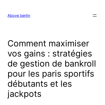
Skip
to
Above berlin
content
Comment maximiser
vos gains : stratégies
de gestion de bankroll
pour les paris sportifs
débutants et les
jackpots