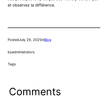
et observez la différence.
Posted
July 29, 2025
in
Blog
by
administrators
Tags:
Comments