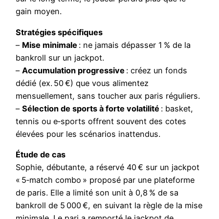
gain moyen.
Stratégies spécifiques
–
Mise minimale
: ne jamais dépasser 1 % de la
bankroll sur un jackpot.
–
Accumulation progressive
: créez un fonds
dédié (ex. 50 €) que vous alimentez
mensuellement, sans toucher aux paris réguliers.
–
Sélection de sports à forte volatilité
: basket,
tennis ou e‑sports offrent souvent des cotes
élevées pour les scénarios inattendus.
Étude de cas
Sophie, débutante, a réservé 40 € sur un jackpot
« 5‑match combo » proposé par une plateforme
de paris. Elle a limité son unit à 0,8 % de sa
bankroll de 5 000 €, en suivant la règle de la mise
minimale. Le pari a remporté le jackpot de