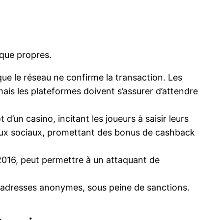
aque propres.
que le réseau ne confirme la transaction. Les
is les plateformes doivent s’assurer d’attendre
d’un casino, incitant les joueurs à saisir leurs
seaux sociaux, promettant des bonus de cashback
2016, peut permettre à un attaquant de
es adresses anonymes, sous peine de sanctions.