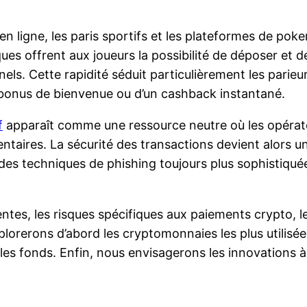
en ligne, les paris sportifs et les plateformes de po
ues offrent aux joueurs la possibilité de déposer et 
nels. Cette rapidité séduit particulièrement les parie
un bonus de bienvenue ou d’un cashback instantané.
f
apparaît comme une ressource neutre où les opérat
taires. La sécurité des transactions devient alors un 
es techniques de phishing toujours plus sophistiquée
ntes, les risques spécifiques aux paiements crypto, le
plorerons d’abord les cryptomonnaies les plus utilisé
s fonds. Enfin, nous envisagerons les innovations à 