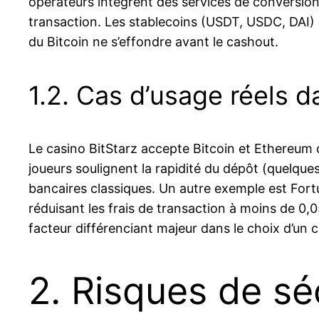
opérateurs intègrent des services de conversion
transaction. Les stablecoins (USDT, USDC, DAI) o
du Bitcoin ne s’effondre avant le cashout.
1.2. Cas d’usage réels d
Le casino BitStarz accepte Bitcoin et Ethereum 
joueurs soulignent la rapidité du dépôt (quelques
bancaires classiques. Un autre exemple est Fortu
réduisant les frais de transaction à moins de 0
facteur différenciant majeur dans le choix d’un c
2. Risques de sé