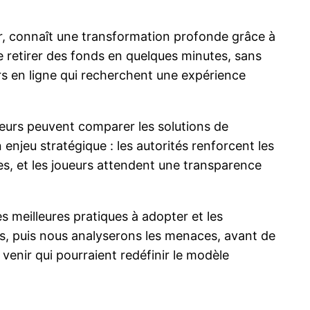
ker, connaît une transformation profonde grâce à
de retirer des fonds en quelques minutes, sans
urs en ligne qui recherchent une expérience
eurs peuvent comparer les solutions de
enjeu stratégique : les autorités renforcent les
s, et les joueurs attendent une transparence
s meilleures pratiques à adopter et les
es, puis nous analyserons les menaces, avant de
venir qui pourraient redéfinir le modèle