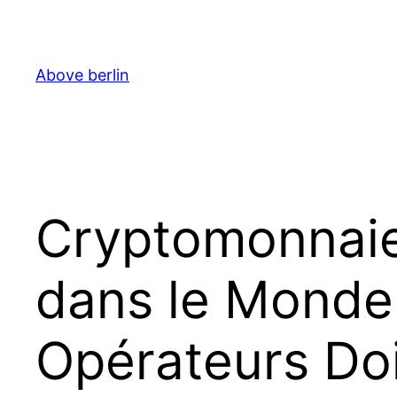
Skip
to
content
Above berlin
Cryptomonnaie
dans le Monde 
Opérateurs Doi