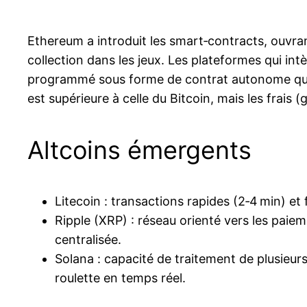
Ethereum a introduit les smart‑contracts, ouvra
collection dans les jeux. Les plateformes qui in
programmé sous forme de contrat autonome qui se
est supérieure à celle du Bitcoin, mais les frais (
Altcoins émergents
Litecoin : transactions rapides (2‑4 min) et 
Ripple (XRP) : réseau orienté vers les paie
centralisée.
Solana : capacité de traitement de plusieurs
roulette en temps réel.