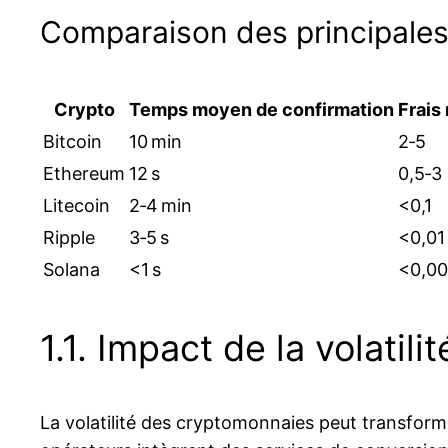
Comparaison des principales
Crypto
Temps moyen de confirmation
Frais
Bitcoin
10 min
2‑5
Ethereum
12 s
0,5‑3
Litecoin
2‑4 min
<0,1
Ripple
3‑5 s
<0,01
Solana
<1 s
<0,00
1.1. Impact de la volatili
La volatilité des cryptomonnaies peut transformer