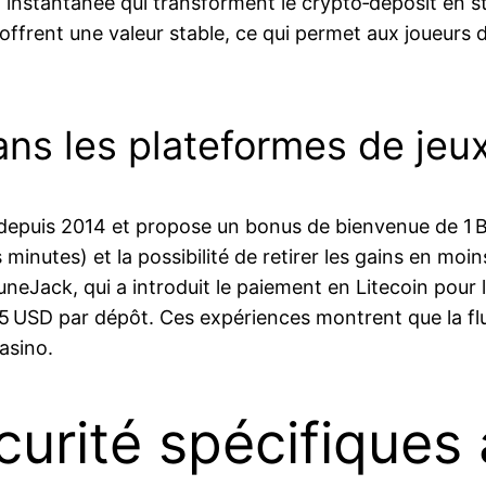
 instantanée qui transforment le crypto‑deposit en s
ffrent une valeur stable, ce qui permet aux joueurs d
ans les plateformes de jeu
depuis 2014 et propose un bonus de bienvenue de 1 B
 minutes) et la possibilité de retirer les gains en mo
neJack, qui a introduit le paiement en Litecoin pour l
,05 USD par dépôt. Ces expériences montrent que la fl
asino.
curité spécifiques