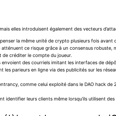
mais elles introduisent également des vecteurs d’att
épenser la même unité de crypto plusieurs fois avant 
 atténuent ce risque grâce à un consensus robuste, ma
 de créditer le compte du joueur.
 envoient des courriels imitant les interfaces de dépôt 
t les parieurs en ligne via des publicités sur les ré
entrancy, comme celui exploité dans le DAO hack de 
 identifier leurs clients même lorsqu’ils utilisent d