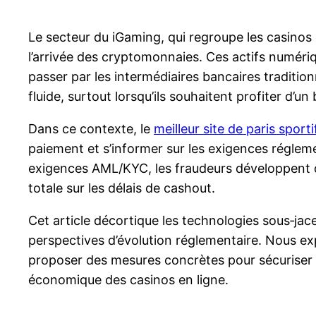
Le secteur du iGaming, qui regroupe les casinos 
l’arrivée des cryptomonnaies. Ces actifs numériq
passer par les intermédiaires bancaires tradition
fluide, surtout lorsqu’ils souhaitent profiter d’
Dans ce contexte, le
meilleur site de paris sporti
paiement et s’informer sur les exigences réglemen
exigences AML/KYC, les fraudeurs développent d
totale sur les délais de cashout.
Cet article décortique les technologies sous‑jace
perspectives d’évolution réglementaire. Nous ex
proposer des mesures concrètes pour sécuriser le
économique des casinos en ligne.