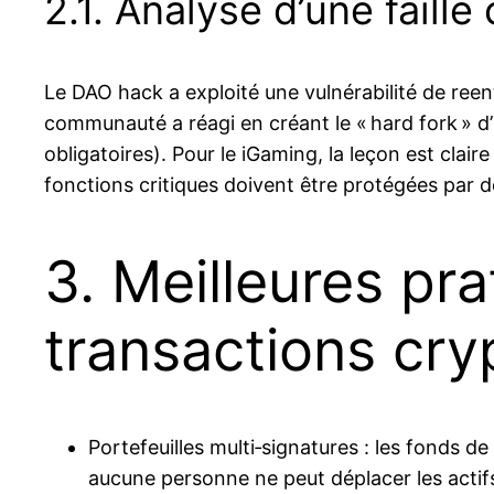
2.1. Analyse d’une faill
Le DAO hack a exploité une vulnérabilité de reen
communauté a réagi en créant le « hard fork » d
obligatoires). Pour le iGaming, la leçon est clair
fonctions critiques doivent être protégées par 
3. Meilleures pra
transactions cry
Portefeuilles multi‑signatures : les fonds de
aucune personne ne peut déplacer les actifs