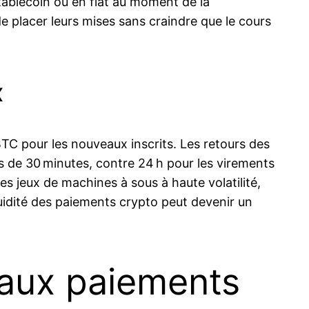
tablecoin ou en fiat au moment de la
e placer leurs mises sans craindre que le cours
x
TC pour les nouveaux inscrits. Les retours des
ins de 30 minutes, contre 24 h pour les virements
es jeux de machines à sous à haute volatilité,
uidité des paiements crypto peut devenir un
 aux paiements