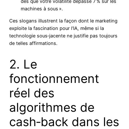
dès que votre volatilité dépasse 7 % sur les
machines à sous ».
Ces slogans illustrent la façon dont le marketing
exploite la fascination pour l’IA, même si la
technologie sous‑jacente ne justifie pas toujours
de telles affirmations.
2. Le
fonctionnement
réel des
algorithmes de
cash‑back dans les