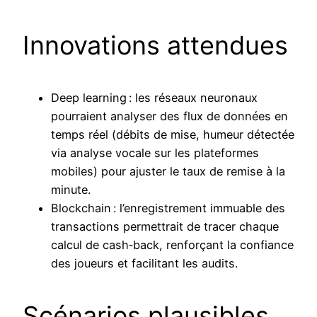
Innovations attendues
Deep learning : les réseaux neuronaux
pourraient analyser des flux de données en
temps réel (débits de mise, humeur détectée
via analyse vocale sur les plateformes
mobiles) pour ajuster le taux de remise à la
minute.
Blockchain : l’enregistrement immuable des
transactions permettrait de tracer chaque
calcul de cash‑back, renforçant la confiance
des joueurs et facilitant les audits.
Scénarios plausibles