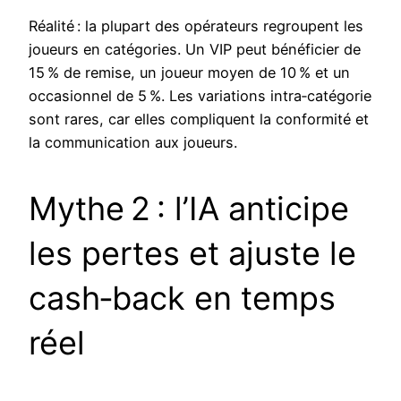
Réalité : la plupart des opérateurs regroupent les
joueurs en catégories. Un VIP peut bénéficier de
15 % de remise, un joueur moyen de 10 % et un
occasionnel de 5 %. Les variations intra‑catégorie
sont rares, car elles compliquent la conformité et
la communication aux joueurs.
Mythe 2 : l’IA anticipe
les pertes et ajuste le
cash‑back en temps
réel