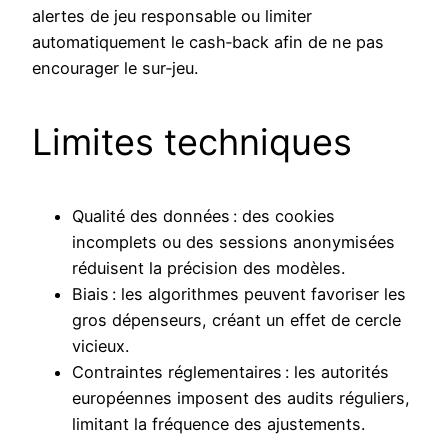
alertes de jeu responsable ou limiter
automatiquement le cash‑back afin de ne pas
encourager le sur‑jeu.
Limites techniques
Qualité des données : des cookies
incomplets ou des sessions anonymisées
réduisent la précision des modèles.
Biais : les algorithmes peuvent favoriser les
gros dépenseurs, créant un effet de cercle
vicieux.
Contraintes réglementaires : les autorités
européennes imposent des audits réguliers,
limitant la fréquence des ajustements.