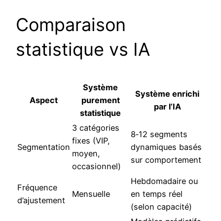
Comparaison
statistique vs IA
Système
Système enrichi
Aspect
purement
par l’IA
statistique
3 catégories
8‑12 segments
fixes (VIP,
Segmentation
dynamiques basés
moyen,
sur comportement
occasionnel)
Hebdomadaire ou
Fréquence
Mensuelle
en temps réel
d’ajustement
(selon capacité)