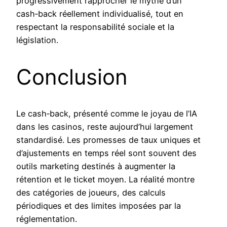
progressivement rapprocher le mythe d’un
cash‑back réellement individualisé, tout en
respectant la responsabilité sociale et la
législation.
Conclusion
Le cash‑back, présenté comme le joyau de l’IA
dans les casinos, reste aujourd’hui largement
standardisé. Les promesses de taux uniques et
d’ajustements en temps réel sont souvent des
outils marketing destinés à augmenter la
rétention et le ticket moyen. La réalité montre
des catégories de joueurs, des calculs
périodiques et des limites imposées par la
réglementation.