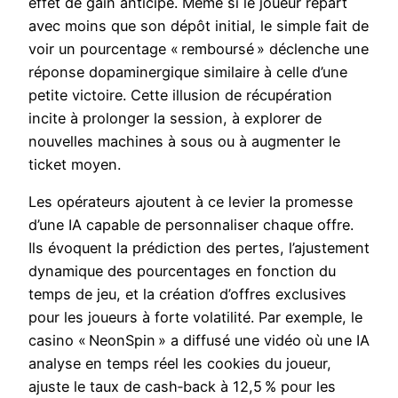
effet de gain anticipé. Même si le joueur repart
avec moins que son dépôt initial, le simple fait de
voir un pourcentage « remboursé » déclenche une
réponse dopaminergique similaire à celle d’une
petite victoire. Cette illusion de récupération
incite à prolonger la session, à explorer de
nouvelles machines à sous ou à augmenter le
ticket moyen.
Les opérateurs ajoutent à ce levier la promesse
d’une IA capable de personnaliser chaque offre.
Ils évoquent la prédiction des pertes, l’ajustement
dynamique des pourcentages en fonction du
temps de jeu, et la création d’offres exclusives
pour les joueurs à forte volatilité. Par exemple, le
casino « NeonSpin » a diffusé une vidéo où une IA
analyse en temps réel les cookies du joueur,
ajuste le taux de cash‑back à 12,5 % pour les