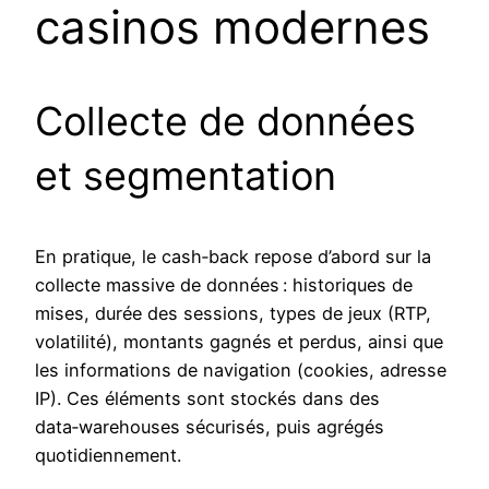
casinos modernes
Collecte de données
et segmentation
En pratique, le cash‑back repose d’abord sur la
collecte massive de données : historiques de
mises, durée des sessions, types de jeux (RTP,
volatilité), montants gagnés et perdus, ainsi que
les informations de navigation (cookies, adresse
IP). Ces éléments sont stockés dans des
data‑warehouses sécurisés, puis agrégés
quotidiennement.