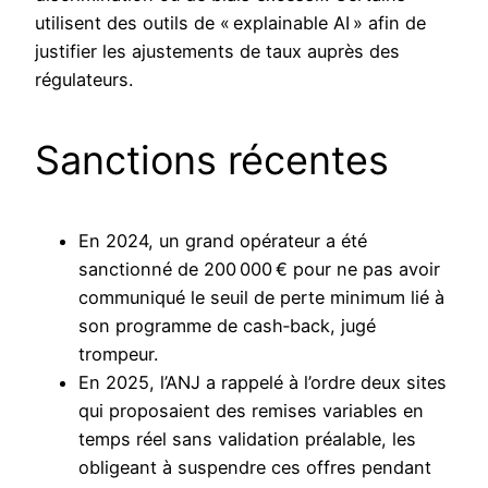
utilisent des outils de « explainable AI » afin de
justifier les ajustements de taux auprès des
régulateurs.
Sanctions récentes
En 2024, un grand opérateur a été
sanctionné de 200 000 € pour ne pas avoir
communiqué le seuil de perte minimum lié à
son programme de cash‑back, jugé
trompeur.
En 2025, l’ANJ a rappelé à l’ordre deux sites
qui proposaient des remises variables en
temps réel sans validation préalable, les
obligeant à suspendre ces offres pendant