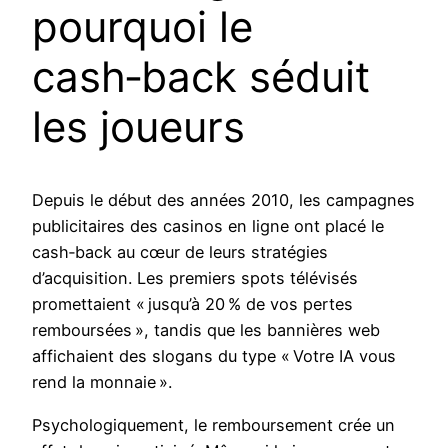
pourquoi le
cash‑back séduit
les joueurs
Depuis le début des années 2010, les campagnes
publicitaires des casinos en ligne ont placé le
cash‑back au cœur de leurs stratégies
d’acquisition. Les premiers spots télévisés
promettaient « jusqu’à 20 % de vos pertes
remboursées », tandis que les bannières web
affichaient des slogans du type « Votre IA vous
rend la monnaie ».
Psychologiquement, le remboursement crée un