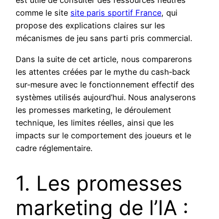
est utile de consulter des ressources neutres
comme le site
site paris sportif France
, qui
propose des explications claires sur les
mécanismes de jeu sans parti pris commercial.
Dans la suite de cet article, nous comparerons
les attentes créées par le mythe du cash‑back
sur‑mesure avec le fonctionnement effectif des
systèmes utilisés aujourd’hui. Nous analyserons
les promesses marketing, le déroulement
technique, les limites réelles, ainsi que les
impacts sur le comportement des joueurs et le
cadre réglementaire.
1. Les promesses
marketing de l’IA :