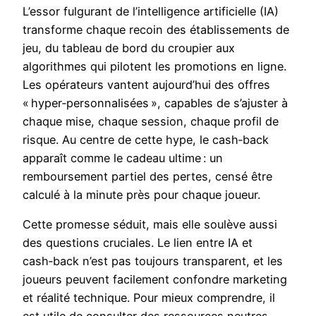
L’essor fulgurant de l’intelligence artificielle (IA)
transforme chaque recoin des établissements de
jeu, du tableau de bord du croupier aux
algorithmes qui pilotent les promotions en ligne.
Les opérateurs vantent aujourd’hui des offres
« hyper‑personnalisées », capables de s’ajuster à
chaque mise, chaque session, chaque profil de
risque. Au centre de cette hype, le cash‑back
apparaît comme le cadeau ultime : un
remboursement partiel des pertes, censé être
calculé à la minute près pour chaque joueur.
Cette promesse séduit, mais elle soulève aussi
des questions cruciales. Le lien entre IA et
cash‑back n’est pas toujours transparent, et les
joueurs peuvent facilement confondre marketing
et réalité technique. Pour mieux comprendre, il