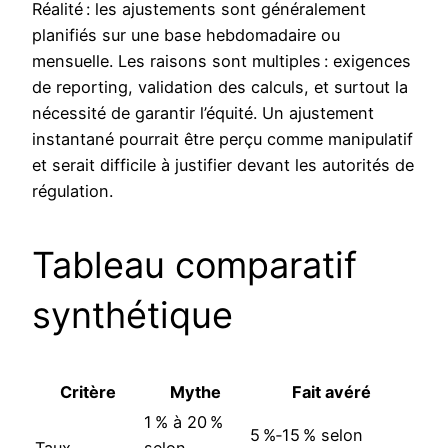
Réalité : les ajustements sont généralement
planifiés sur une base hebdomadaire ou
mensuelle. Les raisons sont multiples : exigences
de reporting, validation des calculs, et surtout la
nécessité de garantir l’équité. Un ajustement
instantané pourrait être perçu comme manipulatif
et serait difficile à justifier devant les autorités de
régulation.
Tableau comparatif
synthétique
Critère
Mythe
Fait avéré
1 % à 20 %
5 %‑15 % selon
Taux
selon