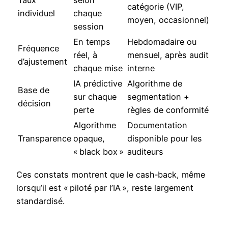
catégorie (VIP,
individuel
chaque
moyen, occasionnel)
session
En temps
Hebdomadaire ou
Fréquence
réel, à
mensuel, après audit
d’ajustement
chaque mise
interne
IA prédictive
Algorithme de
Base de
sur chaque
segmentation +
décision
perte
règles de conformité
Algorithme
Documentation
Transparence
opaque,
disponible pour les
« black box »
auditeurs
Ces constats montrent que le cash‑back, même
lorsqu’il est « piloté par l’IA », reste largement
standardisé.