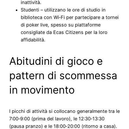
inattività.
Studenti – utilizzano le ore di studio in
biblioteca con Wi‑Fi per partecipare a tornei
di poker live, spesso su piattaforme
consigliate da Ecas Citizens per la loro
affidabilità.
Abitudini di gioco e
pattern di scommessa
in movimento
I picchi di attività si collocano generalmente tra le
7:00‑9:00 (prima del lavoro), le 12:30‑13:30
(pausa pranzo) e le 18:00‑20:00 (ritorno a casa).