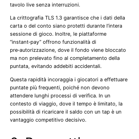
tavolo live senza interruzioni.
La crittografia TLS 1.3 garantisce che i dati della
carta o del conto siano protetti durante l’intera
sessione di gioco. Inoltre, le piattaforme
“instant‑pay” offrono funzionalità di
pre‑autorizzazione, dove il fondo viene bloccato
ma non prelevato fino al completamento della
puntata, evitando addebiti accidentali.
Questa rapidità incoraggia i giocatori a effettuare
puntate più frequenti, poiché non devono
attendere lunghi processi di verifica. In un
contesto di viaggio, dove il tempo è limitato, la
possibilità di ricaricare il saldo con un tap è un
vantaggio competitivo decisivo.