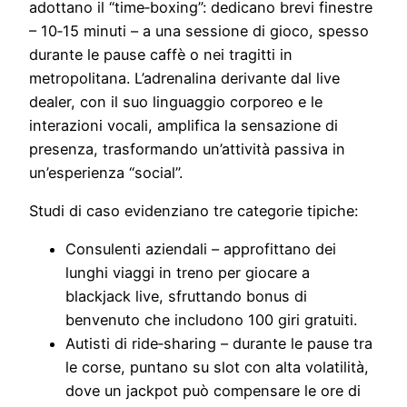
adottano il “time‑boxing”: dedicano brevi finestre
– 10‑15 minuti – a una sessione di gioco, spesso
durante le pause caffè o nei tragitti in
metropolitana. L’adrenalina derivante dal live
dealer, con il suo linguaggio corporeo e le
interazioni vocali, amplifica la sensazione di
presenza, trasformando un’attività passiva in
un’esperienza “social”.
Studi di caso evidenziano tre categorie tipiche:
Consulenti aziendali – approfittano dei
lunghi viaggi in treno per giocare a
blackjack live, sfruttando bonus di
benvenuto che includono 100 giri gratuiti.
Autisti di ride‑sharing – durante le pause tra
le corse, puntano su slot con alta volatilità,
dove un jackpot può compensare le ore di