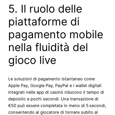
5. Il ruolo delle
piattaforme di
pagamento mobile
nella fluidità del
gioco live
Le soluzioni di pagamento istantaneo come
Apple Pay, Google Pay, PayPal e i wallet digitali
integrati nelle app di casinò riducono il tempo di
deposito a pochi secondi. Una transazione di
€50 può essere completata in meno di 5 secondi,
consentendo al giocatore di tornare subito al