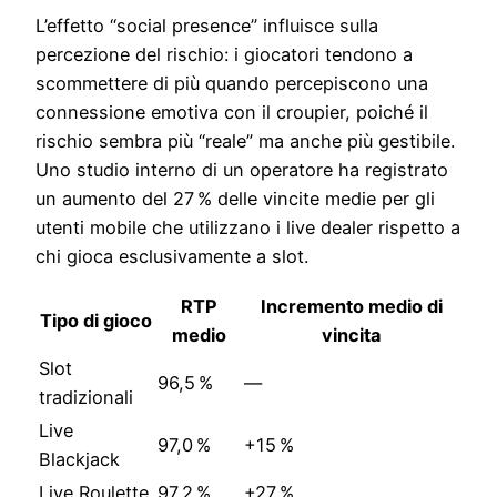
L’effetto “social presence” influisce sulla
percezione del rischio: i giocatori tendono a
scommettere di più quando percepiscono una
connessione emotiva con il croupier, poiché il
rischio sembra più “reale” ma anche più gestibile.
Uno studio interno di un operatore ha registrato
un aumento del 27 % delle vincite medie per gli
utenti mobile che utilizzano i live dealer rispetto a
chi gioca esclusivamente a slot.
RTP
Incremento medio di
Tipo di gioco
medio
vincita
Slot
96,5 %
—
tradizionali
Live
97,0 %
+15 %
Blackjack
Live Roulette
97,2 %
+27 %