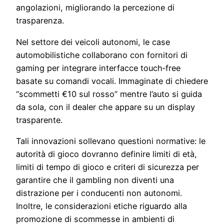
angolazioni, migliorando la percezione di
trasparenza.
Nel settore dei veicoli autonomi, le case
automobilistiche collaborano con fornitori di
gaming per integrare interfacce touch‑free
basate su comandi vocali. Immaginate di chiedere
“scommetti €10 sul rosso” mentre l’auto si guida
da sola, con il dealer che appare su un display
trasparente.
Tali innovazioni sollevano questioni normative: le
autorità di gioco dovranno definire limiti di età,
limiti di tempo di gioco e criteri di sicurezza per
garantire che il gambling non diventi una
distrazione per i conducenti non autonomi.
Inoltre, le considerazioni etiche riguardo alla
promozione di scommesse in ambienti di