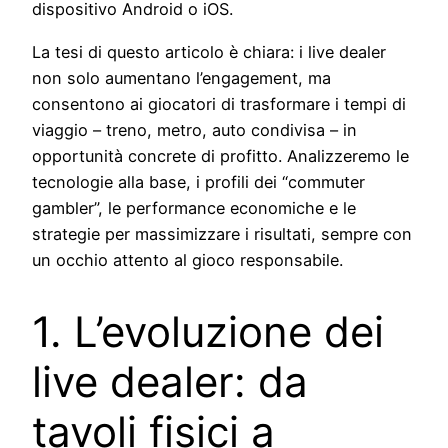
dispositivo Android o iOS.
La tesi di questo articolo è chiara: i live dealer
non solo aumentano l’engagement, ma
consentono ai giocatori di trasformare i tempi di
viaggio – treno, metro, auto condivisa – in
opportunità concrete di profitto. Analizzeremo le
tecnologie alla base, i profili dei “commuter
gambler”, le performance economiche e le
strategie per massimizzare i risultati, sempre con
un occhio attento al gioco responsabile.
1. L’evoluzione dei
live dealer: da
tavoli fisici a