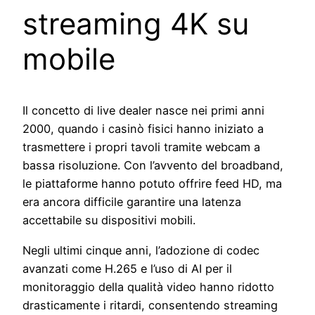
streaming 4K su
mobile
Il concetto di live dealer nasce nei primi anni
2000, quando i casinò fisici hanno iniziato a
trasmettere i propri tavoli tramite webcam a
bassa risoluzione. Con l’avvento del broadband,
le piattaforme hanno potuto offrire feed HD, ma
era ancora difficile garantire una latenza
accettabile su dispositivi mobili.
Negli ultimi cinque anni, l’adozione di codec
avanzati come H.265 e l’uso di AI per il
monitoraggio della qualità video hanno ridotto
drasticamente i ritardi, consentendo streaming