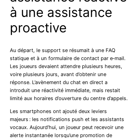
à une assistance
proactive
Au départ, le support se résumait à une FAQ
statique et à un formulaire de contact par e‑mail.
Les joueurs devaient attendre plusieurs heures,
voire plusieurs jours, avant d’obtenir une
réponse. L’avènement du chat en direct a
introduit une réactivité immédiate, mais restait
limité aux horaires d’ouverture du centre d’appels.
Les smartphones ont ajouté deux leviers
majeurs : les notifications push et les assistants
vocaux. Aujourd’hui, un joueur peut recevoir une
alerte instantanée lorsqu’une promotion de