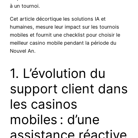
à un tournoi.
Cet article décortique les solutions IA et
humaines, mesure leur impact sur les tournois
mobiles et fournit une checklist pour choisir le
meilleur casino mobile pendant la période du
Nouvel An.
1. L’évolution du
support client dans
les casinos
mobiles : d’une
assistance réactive