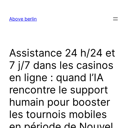
Skip
to
Above berlin
content
Assistance 24 h/24 et
7 j/7 dans les casinos
en ligne : quand l’IA
rencontre le support
humain pour booster
les tournois mobiles
en période de Nouvel