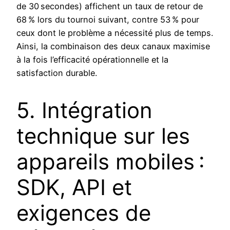
de 30 secondes) affichent un taux de retour de
68 % lors du tournoi suivant, contre 53 % pour
ceux dont le problème a nécessité plus de temps.
Ainsi, la combinaison des deux canaux maximise
à la fois l’efficacité opérationnelle et la
satisfaction durable.
5. Intégration
technique sur les
appareils mobiles :
SDK, API et
exigences de