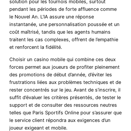
solution pour les tournois mobiles, surtout
pendant les périodes de forte affluence comme
le Nouvel An. L’IA assure une réponse
instantanée, une personnalisation poussée et un
coût maîtrisé, tandis que les agents humains
traitent les cas complexes, offrent de l’empathie
et renforcent la fidélité.
Choisir un casino mobile qui combine ces deux
forces permet aux joueurs de profiter pleinement
des promotions de début d’année, d’éviter les
frustrations liées aux problèmes techniques et de
rester concentrés sur le jeu. Avant de s’inscrire, il
suffit d’évaluer les critères présentés, de tester le
support et de consulter des ressources neutres
telles que Paris Sportifs Online pour s’assurer que
le service client répondra aux exigences d’un
joueur exigeant et mobile.