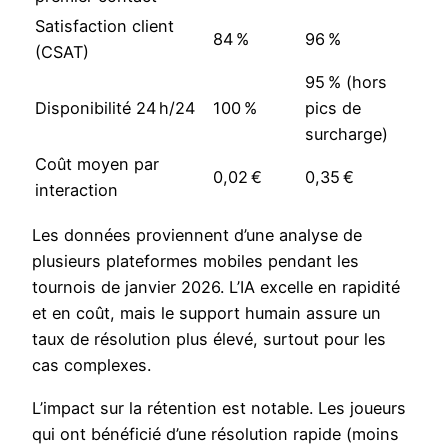
Satisfaction client
84 %
96 %
(CSAT)
95 % (hors
Disponibilité 24 h/24
100 %
pics de
surcharge)
Coût moyen par
0,02 €
0,35 €
interaction
Les données proviennent d’une analyse de
plusieurs plateformes mobiles pendant les
tournois de janvier 2026. L’IA excelle en rapidité
et en coût, mais le support humain assure un
taux de résolution plus élevé, surtout pour les
cas complexes.
L’impact sur la rétention est notable. Les joueurs
qui ont bénéficié d’une résolution rapide (moins