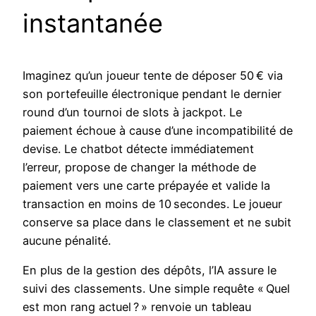
instantanée
Imaginez qu’un joueur tente de déposer 50 € via
son portefeuille électronique pendant le dernier
round d’un tournoi de slots à jackpot. Le
paiement échoue à cause d’une incompatibilité de
devise. Le chatbot détecte immédiatement
l’erreur, propose de changer la méthode de
paiement vers une carte prépayée et valide la
transaction en moins de 10 secondes. Le joueur
conserve sa place dans le classement et ne subit
aucune pénalité.
En plus de la gestion des dépôts, l’IA assure le
suivi des classements. Une simple requête « Quel
est mon rang actuel ? » renvoie un tableau