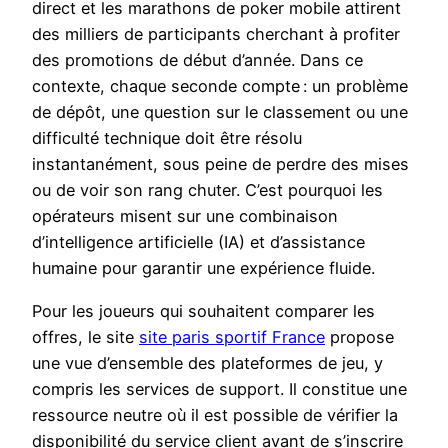
direct et les marathons de poker mobile attirent
des milliers de participants cherchant à profiter
des promotions de début d’année. Dans ce
contexte, chaque seconde compte : un problème
de dépôt, une question sur le classement ou une
difficulté technique doit être résolu
instantanément, sous peine de perdre des mises
ou de voir son rang chuter. C’est pourquoi les
opérateurs misent sur une combinaison
d’intelligence artificielle (IA) et d’assistance
humaine pour garantir une expérience fluide.
Pour les joueurs qui souhaitent comparer les
offres, le site
site paris sportif France
propose
une vue d’ensemble des plateformes de jeu, y
compris les services de support. Il constitue une
ressource neutre où il est possible de vérifier la
disponibilité du service client avant de s’inscrire