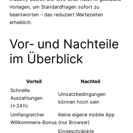
Vorlagen, um Standardfragen sofort zu
beantworten – das reduziert Wartezeiten
erheblich.
Vor‑ und Nachteile
im Überblick
Vorteil
Nachteil
Schnelle
Umsatzbedingungen
Auszahlungen
können hoch sein
(≈ 24 h)
Umfangreicher
Keine eigene mobile App
Willkommens‑Bonus
(nur Browser)
Eingeschränkte