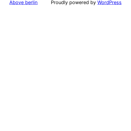
Above berlin
Proudly powered by
WordPress