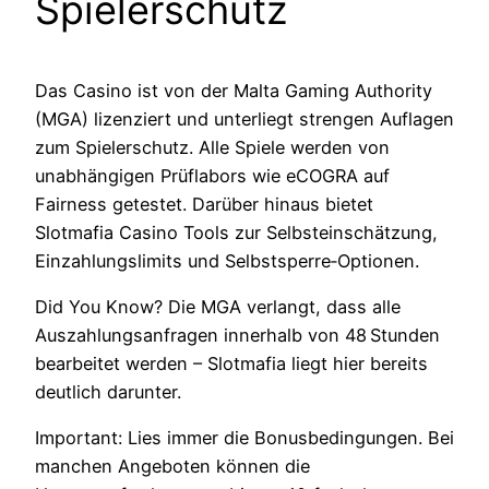
Spielerschutz
Das Casino ist von der Malta Gaming Authority
(MGA) lizenziert und unterliegt strengen Auflagen
zum Spielerschutz. Alle Spiele werden von
unabhängigen Prüflabors wie eCOGRA auf
Fairness getestet. Darüber hinaus bietet
Slotmafia Casino Tools zur Selbsteinschätzung,
Einzahlungslimits und Selbstsperre‑Optionen.
Did You Know? Die MGA verlangt, dass alle
Auszahlungsanfragen innerhalb von 48 Stunden
bearbeitet werden – Slotmafia liegt hier bereits
deutlich darunter.
Important: Lies immer die Bonusbedingungen. Bei
manchen Angeboten können die