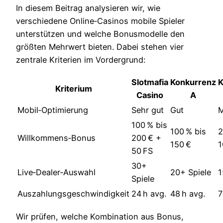
In diesem Beitrag analysieren wir, wie
verschiedene Online‑Casinos mobile Spieler
unterstützen und welche Bonusmodelle den
größten Mehrwert bieten. Dabei stehen vier
zentrale Kriterien im Vordergrund:
Slotmafia
Konkurrenz
K
Kriterium
Casino
A
Mobil‑Optimierung
Sehr gut
Gut
M
100 % bis
100 % bis
2
Willkommens‑Bonus
200 € +
150 €
1
50 FS
30+
Live‑Dealer‑Auswahl
20+ Spiele
1
Spiele
Auszahlungsgeschwindigkeit
24 h avg.
48 h avg.
7
Wir prüfen, welche Kombination aus Bonus,