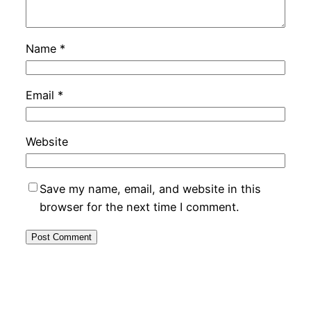
Name
*
Email
*
Website
Save my name, email, and website in this
browser for the next time I comment.