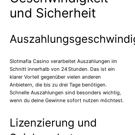
und Sicherheit
Auszahlungsgeschwindi
Slotmafia Casino verarbeitet Auszahlungen im
Schnitt innerhalb von 24 Stunden. Das ist ein
klarer Vorteil gegenüber vielen anderen
Anbietern, die bis zu drei Tage benötigen.
Schnelle Auszahlungen sind besonders wichtig,
wenn du deine Gewinne sofort nutzen möchtest.
Lizenzierung und