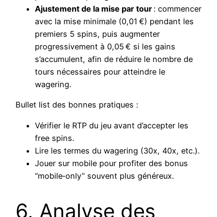
Ajustement de la mise par tour
: commencer
avec la mise minimale (0,01 €) pendant les
premiers 5 spins, puis augmenter
progressivement à 0,05 € si les gains
s’accumulent, afin de réduire le nombre de
tours nécessaires pour atteindre le
wagering.
Bullet list des bonnes pratiques :
Vérifier le RTP du jeu avant d’accepter les
free spins.
Lire les termes du wagering (30x, 40x, etc.).
Jouer sur mobile pour profiter des bonus
“mobile‑only” souvent plus généreux.
6. Analyse des