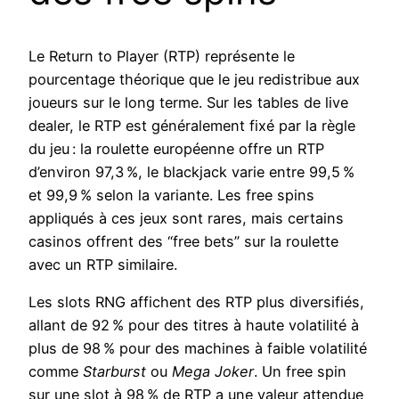
Le Return to Player (RTP) représente le
pourcentage théorique que le jeu redistribue aux
joueurs sur le long terme. Sur les tables de live
dealer, le RTP est généralement fixé par la règle
du jeu : la roulette européenne offre un RTP
d’environ 97,3 %, le blackjack varie entre 99,5 %
et 99,9 % selon la variante. Les free spins
appliqués à ces jeux sont rares, mais certains
casinos offrent des “free bets” sur la roulette
avec un RTP similaire.
Les slots RNG affichent des RTP plus diversifiés,
allant de 92 % pour des titres à haute volatilité à
plus de 98 % pour des machines à faible volatilité
comme
Starburst
ou
Mega Joker
. Un free spin
sur une slot à 98 % de RTP a une valeur attendue