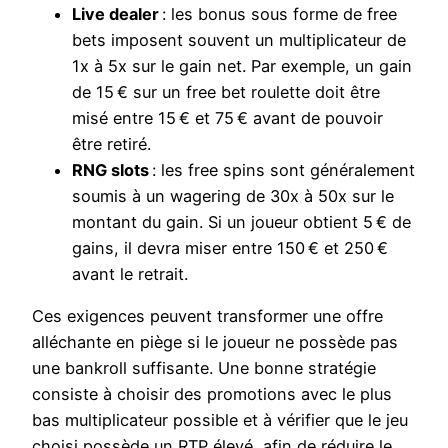
Live dealer
: les bonus sous forme de free
bets imposent souvent un multiplicateur de
1x à 5x sur le gain net. Par exemple, un gain
de 15 € sur un free bet roulette doit être
misé entre 15 € et 75 € avant de pouvoir
être retiré.
RNG slots
: les free spins sont généralement
soumis à un wagering de 30x à 50x sur le
montant du gain. Si un joueur obtient 5 € de
gains, il devra miser entre 150 € et 250 €
avant le retrait.
Ces exigences peuvent transformer une offre
alléchante en piège si le joueur ne possède pas
une bankroll suffisante. Une bonne stratégie
consiste à choisir des promotions avec le plus
bas multiplicateur possible et à vérifier que le jeu
choisi possède un RTP élevé, afin de réduire le