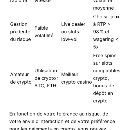
rapidité
vitesse
volatilité
moyenne
Choisir jeux
Gestion
Live dealer
à RTP >
Faible
prudente
ou slots
98 % et
volatilité
du risque
low‑vol
wagering <
5x
Free spins
sur slots
Utilisation
compatibles
Amateur
Meilleur
de crypto :
crypto,
de crypto
crypto casino
BTC, ETH
bonus de
dépôt en
crypto
En fonction de votre tolérance au risque, de
votre envie d’interaction et de votre préférence
pour les paiements en crypto, vous pouvez