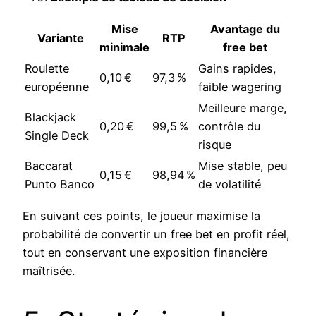
Mise
Avantage du
Variante
RTP
minimale
free bet
Roulette
Gains rapides,
0,10 €
97,3 %
européenne
faible wagering
Meilleure marge,
Blackjack
0,20 €
99,5 %
contrôle du
Single Deck
risque
Baccarat
Mise stable, peu
0,15 €
98,94 %
Punto Banco
de volatilité
En suivant ces points, le joueur maximise la
probabilité de convertir un free bet en profit réel,
tout en conservant une exposition financière
maîtrisée.