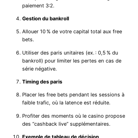
paiement 3:2.
Gestion du bankroll
Allouer 10 % de votre capital total aux free
bets.
Utiliser des paris unitaires (ex. : 0,5 % du
bankroll) pour limiter les pertes en cas de
série négative.
Timing des paris
Placer les free bets pendant les sessions à
faible trafic, où la latence est réduite.
Profiter des moments où le casino propose
des “cashback live” supplémentaires.
Exemple de tableau de décision