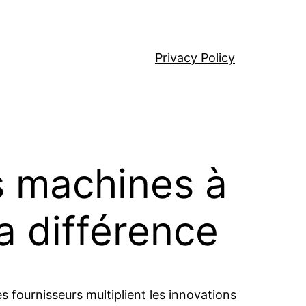
Privacy Policy
es machines à
la différence
 fournisseurs multiplient les innovations