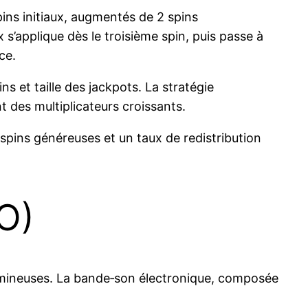
spins initiaux, augmentés de 2 spins
’applique dès le troisième spin, puis passe à
ce.
s et taille des jackpots. La stratégie
 des multiplicateurs croissants.
spins généreuses et un taux de redistribution
GO)
s lumineuses. La bande‑son électronique, composée