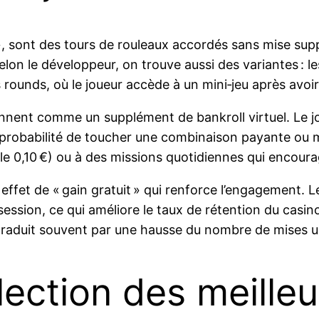
s », sont des tours de rouleaux accordés sans mise s
 Selon le développeur, on trouve aussi des variantes : 
rounds, où le joueur accède à un mini‑jeu après avoi
tionnent comme un supplément de bankroll virtuel. Le j
a probabilité de toucher une combinaison payante ou m
 0,10 €) ou à des missions quotidiennes qui encourag
effet de « gain gratuit » qui renforce l’engagement. 
 session, ce qui améliore le taux de rétention du casi
 traduit souvent par une hausse du nombre de mises ul
élection des meille