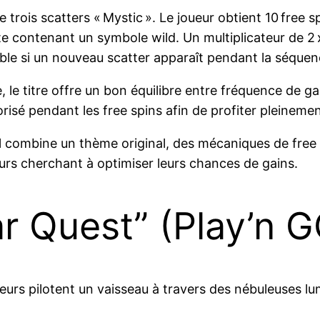
e trois scatters « Mystic ». Le joueur obtient 10 free 
ontenant un symbole wild. Un multiplicateur de 2 x s
sible si un nouveau scatter apparaît pendant la séquen
le titre offre un bon équilibre entre fréquence de gain
é pendant les free spins afin de profiter pleinement
il combine un thème original, des mécaniques de free 
ueurs cherchant à optimiser leurs chances de gains.
ar Quest” (Play’n 
 joueurs pilotent un vaisseau à travers des nébuleuse