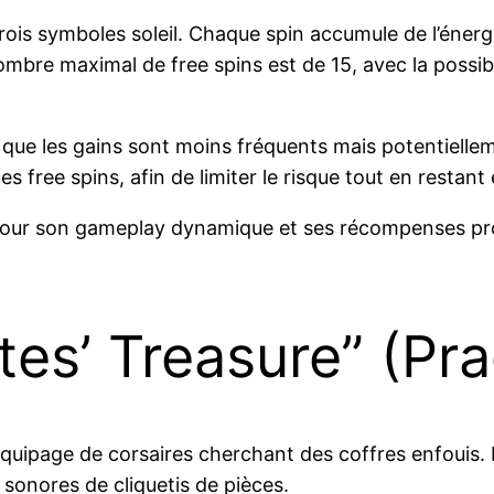
ois symboles soleil. Chaque spin accumule de l’énergi
nombre maximal de free spins est de 15, avec la possibi
nt que les gains sont moins fréquents mais potentielle
free spins, afin de limiter le risque tout en restant é
ur son gameplay dynamique et ses récompenses prog
ates’ Treasure” (Pr
 équipage de corsaires cherchant des coffres enfouis.
sonores de cliquetis de pièces.