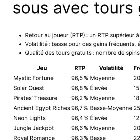
sous avec tours 
Retour au joueur (RTP) : un RTP supérieur à
Volatilité : basse pour des gains fréquents,
Qualité des tours gratuits : nombre de spins,
Jeu
RTP
Volatilité
Fr
Mystic Fortune
96,5 %
Moyenne
2
Solar Quest
96,8 %
Élevée
15
Pirates’ Treasure
96,2 %
Moyenne
18
Ancient Egypt Riches
96,7 %
Basse‑Moyenne
2
Neon Lights
96,4 %
Élevée
12
Jungle Jackpot
96,6 %
Moyenne
2
Royal Romance
96,3 %
Basse
2