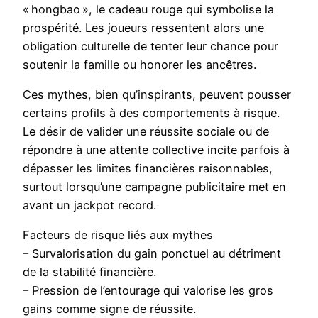
« hongbao », le cadeau rouge qui symbolise la
prospérité. Les joueurs ressentent alors une
obligation culturelle de tenter leur chance pour
soutenir la famille ou honorer les ancêtres.
Ces mythes, bien qu’inspirants, peuvent pousser
certains profils à des comportements à risque.
Le désir de valider une réussite sociale ou de
répondre à une attente collective incite parfois à
dépasser les limites financières raisonnables,
surtout lorsqu’une campagne publicitaire met en
avant un jackpot record.
Facteurs de risque liés aux mythes
– Survalorisation du gain ponctuel au détriment
de la stabilité financière.
– Pression de l’entourage qui valorise les gros
gains comme signe de réussite.