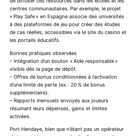
de diffuser ces ressources dans les écoles et les
centres communautaires. Par exemple, le projet
« Play Safe » en Espagne associe des universités
à des plateformes de jeu pour créer des études
de cas réelles, accessibles via le site du casino et
les portails éducatifs.
Bonnes pratiques observées
– Intégration d’un bouton « Aide responsable »
visible dès la page de dépôt.
– Offres de bonus conditionnées à l’activation
d’une limite de perte (ex. : 20 % de bonus
supplémentaire).
– Rapports mensuels envoyés aux joueurs
résumant leurs dépenses, gains et limites
activées.
Port Hendaye, bien que n’étant pas un opérateur