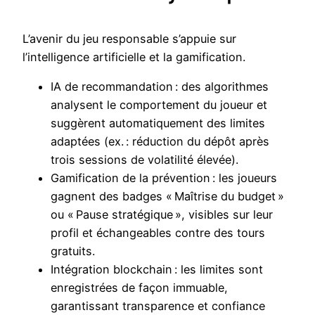
L’avenir du jeu responsable s’appuie sur
l’intelligence artificielle et la gamification.
IA de recommandation : des algorithmes
analysent le comportement du joueur et
suggèrent automatiquement des limites
adaptées (ex. : réduction du dépôt après
trois sessions de volatilité élevée).
Gamification de la prévention : les joueurs
gagnent des badges « Maîtrise du budget »
ou « Pause stratégique », visibles sur leur
profil et échangeables contre des tours
gratuits.
Intégration blockchain : les limites sont
enregistrées de façon immuable,
garantissant transparence et confiance