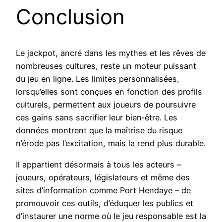
Conclusion
Le jackpot, ancré dans les mythes et les rêves de
nombreuses cultures, reste un moteur puissant
du jeu en ligne. Les limites personnalisées,
lorsqu’elles sont conçues en fonction des profils
culturels, permettent aux joueurs de poursuivre
ces gains sans sacrifier leur bien‑être. Les
données montrent que la maîtrise du risque
n’érode pas l’excitation, mais la rend plus durable.
Il appartient désormais à tous les acteurs –
joueurs, opérateurs, législateurs et même des
sites d’information comme Port Hendaye – de
promouvoir ces outils, d’éduquer les publics et
d’instaurer une norme où le jeu responsable est la