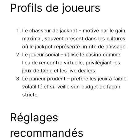
Profils de joueurs
Le chasseur de jackpot – motivé par le gain
maximal, souvent présent dans les cultures
où le jackpot représente un rite de passage.
Le joueur social – utilise le casino comme
lieu de rencontre virtuelle, privilégiant les
jeux de table et les live dealers.
Le parieur prudent – préfère les jeux à faible
volatilité et surveille son budget de façon
stricte.
Réglages
recommandés