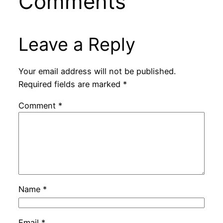
Comments
Leave a Reply
Your email address will not be published.
Required fields are marked
*
Comment
*
Name
*
Email
*