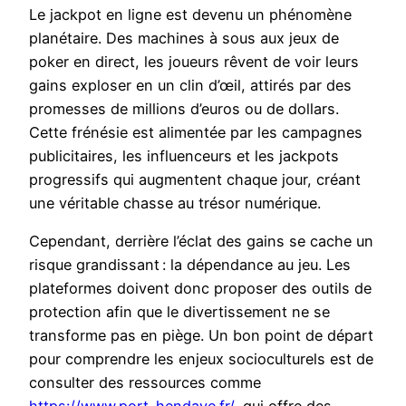
Le jackpot en ligne est devenu un phénomène
planétaire. Des machines à sous aux jeux de
poker en direct, les joueurs rêvent de voir leurs
gains exploser en un clin d’œil, attirés par des
promesses de millions d’euros ou de dollars.
Cette frénésie est alimentée par les campagnes
publicitaires, les influenceurs et les jackpots
progressifs qui augmentent chaque jour, créant
une véritable chasse au trésor numérique.
Cependant, derrière l’éclat des gains se cache un
risque grandissant : la dépendance au jeu. Les
plateformes doivent donc proposer des outils de
protection afin que le divertissement ne se
transforme pas en piège. Un bon point de départ
pour comprendre les enjeux socioculturels est de
consulter des ressources comme