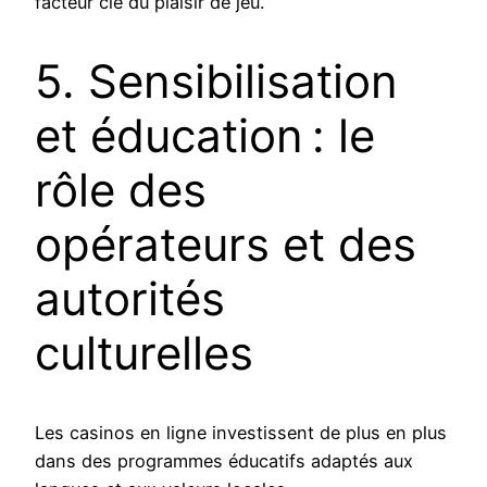
facteur clé du plaisir de jeu.
5. Sensibilisation
et éducation : le
rôle des
opérateurs et des
autorités
culturelles
Les casinos en ligne investissent de plus en plus
dans des programmes éducatifs adaptés aux