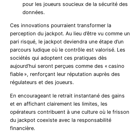
pour les joueurs soucieux de la sécurité des
données.
Ces innovations pourraient transformer la
perception du jackpot. Au lieu d’être vu comme un
pari risqué, le jackpot deviendra une étape d’un
parcours ludique où le contrôle est valorisé. Les
sociétés qui adoptent ces pratiques dès
aujourd’hui seront perçues comme des « casino
fiable », renforçant leur réputation auprès des
régulateurs et des joueurs.
En encourageant le retrait instantané des gains
et en affichant clairement les limites, les
opérateurs contribuent à une culture où le frisson
du jackpot coexiste avec la responsabilité
financière.