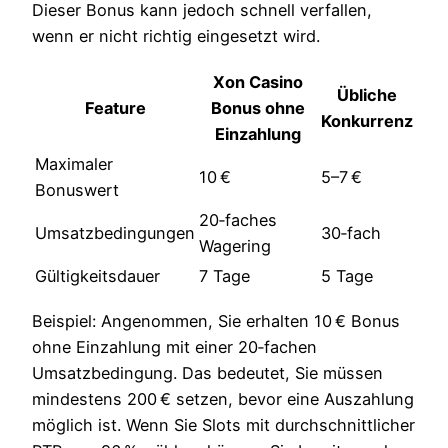
Dieser Bonus kann jedoch schnell verfallen,
wenn er nicht richtig eingesetzt wird.
Xon Casino
Übliche
Feature
Bonus ohne
Konkurrenz
Einzahlung
Maximaler
10 €
5–7 €
Bonuswert
20‑faches
Umsatzbedingungen
30‑fach
Wagering
Gültigkeitsdauer
7 Tage
5 Tage
Beispiel: Angenommen, Sie erhalten 10 € Bonus
ohne Einzahlung mit einer 20‑fachen
Umsatzbedingung. Das bedeutet, Sie müssen
mindestens 200 € setzen, bevor eine Auszahlung
möglich ist. Wenn Sie Slots mit durchschnittlicher