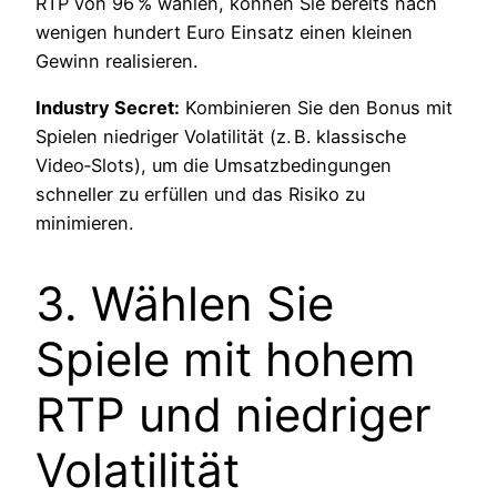
RTP von 96 % wählen, können Sie bereits nach
wenigen hundert Euro Einsatz einen kleinen
Gewinn realisieren.
Industry Secret:
Kombinieren Sie den Bonus mit
Spielen niedriger Volatilität (z. B. klassische
Video‑Slots), um die Umsatzbedingungen
schneller zu erfüllen und das Risiko zu
minimieren.
3. Wählen Sie
Spiele mit hohem
RTP und niedriger
Volatilität