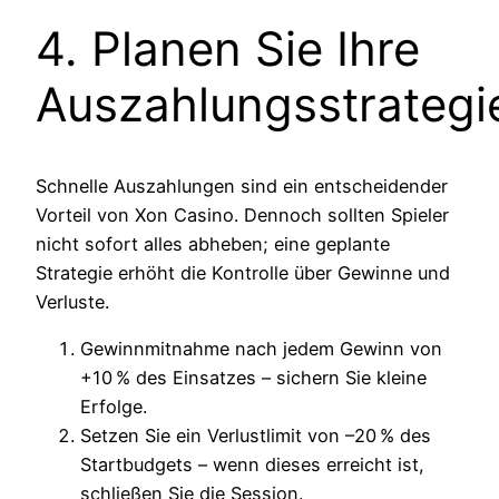
4. Planen Sie Ihre
Auszahlungsstrategi
Schnelle Auszahlungen sind ein entscheidender
Vorteil von Xon Casino. Dennoch sollten Spieler
nicht sofort alles abheben; eine geplante
Strategie erhöht die Kontrolle über Gewinne und
Verluste.
Gewinnmitnahme nach jedem Gewinn von
+10 % des Einsatzes – sichern Sie kleine
Erfolge.
Setzen Sie ein Verlustlimit von –20 % des
Startbudgets – wenn dieses erreicht ist,
schließen Sie die Session.