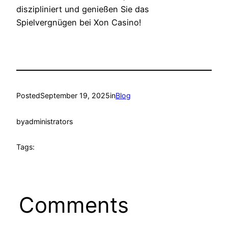
diszipliniert und genießen Sie das
Spielvergnügen bei Xon Casino!
Posted
September 19, 2025
in
Blog
by
administrators
Tags:
Comments