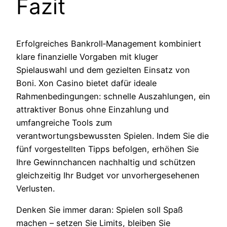
Fazit
Erfolgreiches Bankroll‑Management kombiniert
klare finanzielle Vorgaben mit kluger
Spielauswahl und dem gezielten Einsatz von
Boni. Xon Casino bietet dafür ideale
Rahmenbedingungen: schnelle Auszahlungen, ein
attraktiver Bonus ohne Einzahlung und
umfangreiche Tools zum
verantwortungsbewussten Spielen. Indem Sie die
fünf vorgestellten Tipps befolgen, erhöhen Sie
Ihre Gewinnchancen nachhaltig und schützen
gleichzeitig Ihr Budget vor unvorhergesehenen
Verlusten.
Denken Sie immer daran: Spielen soll Spaß
machen – setzen Sie Limits, bleiben Sie