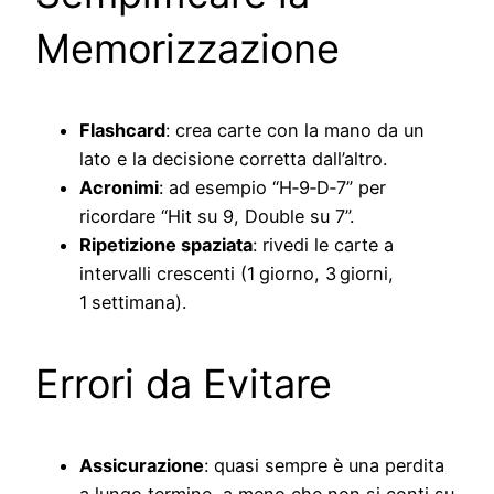
Memorizzazione
Flashcard
: crea carte con la mano da un
lato e la decisione corretta dall’altro.
Acronimi
: ad esempio “H‑9‑D‑7” per
ricordare “Hit su 9, Double su 7”.
Ripetizione spaziata
: rivedi le carte a
intervalli crescenti (1 giorno, 3 giorni,
1 settimana).
Errori da Evitare
Assicurazione
: quasi sempre è una perdita