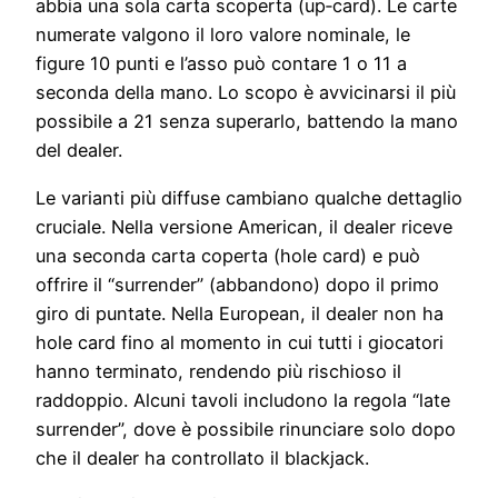
abbia una sola carta scoperta (up‑card). Le carte
numerate valgono il loro valore nominale, le
figure 10 punti e l’asso può contare 1 o 11 a
seconda della mano. Lo scopo è avvicinarsi il più
possibile a 21 senza superarlo, battendo la mano
del dealer.
Le varianti più diffuse cambiano qualche dettaglio
cruciale. Nella versione American, il dealer riceve
una seconda carta coperta (hole card) e può
offrire il “surrender” (abbandono) dopo il primo
giro di puntate. Nella European, il dealer non ha
hole card fino al momento in cui tutti i giocatori
hanno terminato, rendendo più rischioso il
raddoppio. Alcuni tavoli includono la regola “late
surrender”, dove è possibile rinunciare solo dopo
che il dealer ha controllato il blackjack.