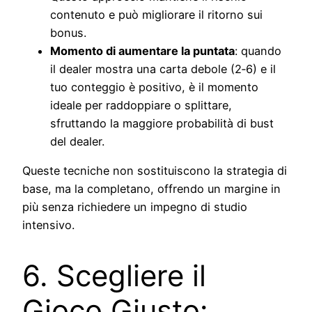
contenuto e può migliorare il ritorno sui
bonus.
Momento di aumentare la puntata
: quando
il dealer mostra una carta debole (2‑6) e il
tuo conteggio è positivo, è il momento
ideale per raddoppiare o splittare,
sfruttando la maggiore probabilità di bust
del dealer.
Queste tecniche non sostituiscono la strategia di
base, ma la completano, offrendo un margine in
più senza richiedere un impegno di studio
intensivo.
6. Scegliere il
Gioco Giusto: