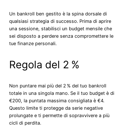
Un bankroll ben gestito è la spina dorsale di
qualsiasi strategia di successo. Prima di aprire
una sessione, stabilisci un budget mensile che
sei disposto a perdere senza compromettere le
tue finanze personali.
Regola del 2 %
Non puntare mai più del 2 % del tuo bankroll
totale in una singola mano. Se il tuo budget è di
€200, la puntata massima consigliata è €4.
Questo limite ti protegge da serie negative
prolungate e ti permette di sopravvivere a più
cicli di perdita.