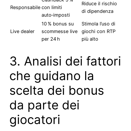
Riduce il rischio
Responsabile
con limiti
di dipendenza
auto‑imposti
10 % bonus su
Stimola l’uso di
Live dealer
scommesse live
giochi con RTP
per 24 h
più alto
3. Analisi dei fattori
che guidano la
scelta dei bonus
da parte dei
giocatori