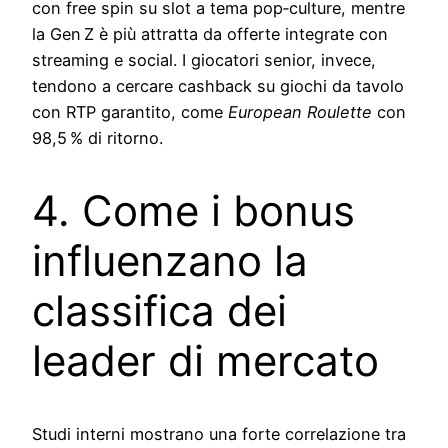
con free spin su slot a tema pop‑culture, mentre
la Gen Z è più attratta da offerte integrate con
streaming e social. I giocatori senior, invece,
tendono a cercare cashback su giochi da tavolo
con RTP garantito, come
European Roulette
con
98,5 % di ritorno.
4. Come i bonus
influenzano la
classifica dei
leader di mercato
Studi interni mostrano una forte correlazione tra