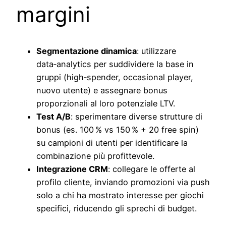
margini
Segmentazione dinamica
: utilizzare
data‑analytics per suddividere la base in
gruppi (high‑spender, occasional player,
nuovo utente) e assegnare bonus
proporzionali al loro potenziale LTV.
Test A/B
: sperimentare diverse strutture di
bonus (es. 100 % vs 150 % + 20 free spin)
su campioni di utenti per identificare la
combinazione più profittevole.
Integrazione CRM
: collegare le offerte al
profilo cliente, inviando promozioni via push
solo a chi ha mostrato interesse per giochi
specifici, riducendo gli sprechi di budget.