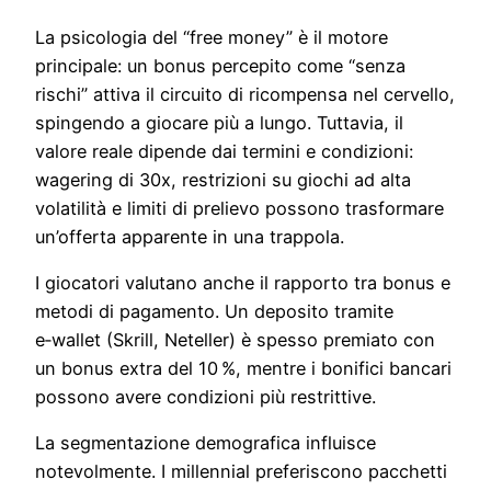
La psicologia del “free money” è il motore
principale: un bonus percepito come “senza
rischi” attiva il circuito di ricompensa nel cervello,
spingendo a giocare più a lungo. Tuttavia, il
valore reale dipende dai termini e condizioni:
wagering di 30x, restrizioni su giochi ad alta
volatilità e limiti di prelievo possono trasformare
un’offerta apparente in una trappola.
I giocatori valutano anche il rapporto tra bonus e
metodi di pagamento. Un deposito tramite
e‑wallet (Skrill, Neteller) è spesso premiato con
un bonus extra del 10 %, mentre i bonifici bancari
possono avere condizioni più restrittive.
La segmentazione demografica influisce
notevolmente. I millennial preferiscono pacchetti