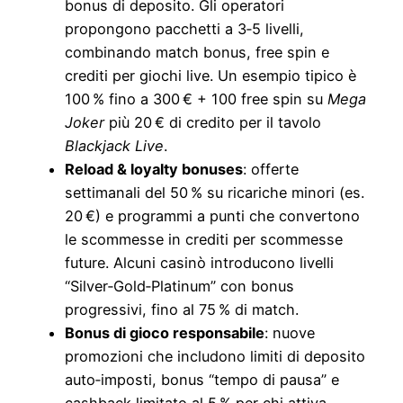
bonus di deposito. Gli operatori
propongono pacchetti a 3‑5 livelli,
combinando match bonus, free spin e
crediti per giochi live. Un esempio tipico è
100 % fino a 300 € + 100 free spin su
Mega
Joker
più 20 € di credito per il tavolo
Blackjack Live
.
Reload & loyalty bonuses
: offerte
settimanali del 50 % su ricariche minori (es.
20 €) e programmi a punti che convertono
le scommesse in crediti per scommesse
future. Alcuni casinò introducono livelli
“Silver‑Gold‑Platinum” con bonus
progressivi, fino al 75 % di match.
Bonus di gioco responsabile
: nuove
promozioni che includono limiti di deposito
auto‑imposti, bonus “tempo di pausa” e
cashback limitato al 5 % per chi attiva