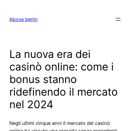
Skip
to
Above berlin
content
La nuova era dei
casinò online: come i
bonus stanno
ridefinendo il mercato
nel 2024
Negli ultimi cinque anni il mercato dei casinò
online ha vissuto una crescita senza precedenti.