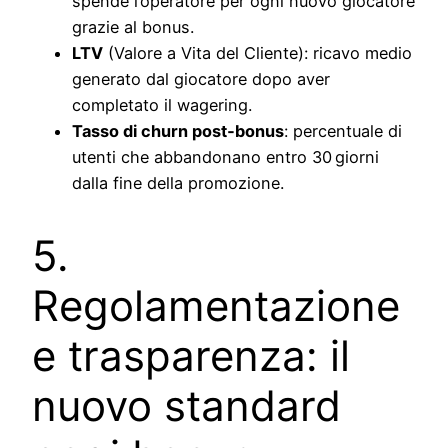
spende l’operatore per ogni nuovo giocatore
grazie al bonus.
LTV
(Valore a Vita del Cliente): ricavo medio
generato dal giocatore dopo aver
completato il wagering.
Tasso di churn post‑bonus
: percentuale di
utenti che abbandonano entro 30 giorni
dalla fine della promozione.
5.
Regolamentazione
e trasparenza: il
nuovo standard