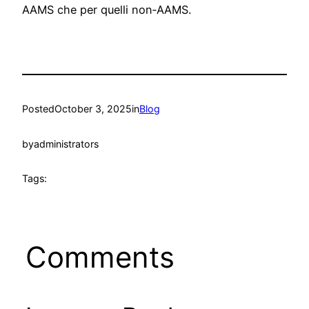
AAMS che per quelli non‑AAMS.
Posted
October 3, 2025
in
Blog
by
administrators
Tags:
Comments