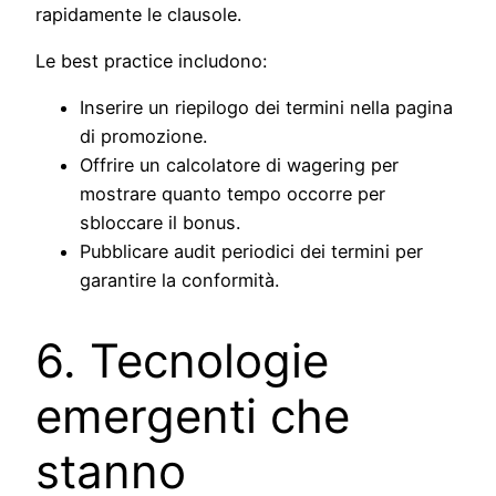
rapidamente le clausole.
Le best practice includono:
Inserire un riepilogo dei termini nella pagina
di promozione.
Offrire un calcolatore di wagering per
mostrare quanto tempo occorre per
sbloccare il bonus.
Pubblicare audit periodici dei termini per
garantire la conformità.
6. Tecnologie
emergenti che
stanno