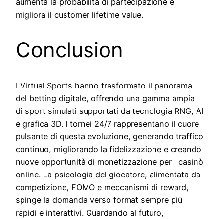
aumenta la probabilità di partecipazione e
migliora il customer lifetime value.
Conclusion
I Virtual Sports hanno trasformato il panorama
del betting digitale, offrendo una gamma ampia
di sport simulati supportati da tecnologia RNG, AI
e grafica 3D. I tornei 24/7 rappresentano il cuore
pulsante di questa evoluzione, generando traffico
continuo, migliorando la fidelizzazione e creando
nuove opportunità di monetizzazione per i casinò
online. La psicologia del giocatore, alimentata da
competizione, FOMO e meccanismi di reward,
spinge la domanda verso format sempre più
rapidi e interattivi. Guardando al futuro,