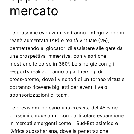
mercato
Le prossime evoluzioni vedranno l’integrazione di
realtà aumentata (AR) e realtà virtuale (VR),
permettendo ai giocatori di assistere alle gare da
una prospettiva immersiva, con visori che
mostrano le corse in 360°. Le sinergie con gli
e‑sports reali apriranno a partnership di
cross‑promo, dove i vincitori di un torneo virtuale
potranno ricevere biglietti per eventi live o
sponsorizzazioni di team.
Le previsioni indicano una crescita del 45 % nei
prossimi cinque anni, con particolare espansione
in mercati emergenti come il Sud‑Est asiatico e
l’Africa subsahariana, dove la penetrazione