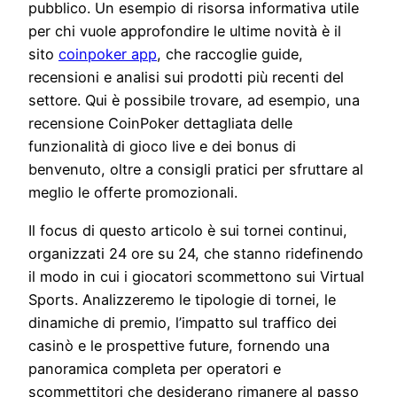
pubblico. Un esempio di risorsa informativa utile
per chi vuole approfondire le ultime novità è il
sito
coinpoker app
, che raccoglie guide,
recensioni e analisi sui prodotti più recenti del
settore. Qui è possibile trovare, ad esempio, una
recensione CoinPoker dettagliata delle
funzionalità di gioco live e dei bonus di
benvenuto, oltre a consigli pratici per sfruttare al
meglio le offerte promozionali.
Il focus di questo articolo è sui tornei continui,
organizzati 24 ore su 24, che stanno ridefinendo
il modo in cui i giocatori scommettono sui Virtual
Sports. Analizzeremo le tipologie di tornei, le
dinamiche di premio, l’impatto sul traffico dei
casinò e le prospettive future, fornendo una
panoramica completa per operatori e
scommettitori che desiderano rimanere al passo