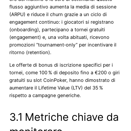
flusso aggiuntivo aumenta la media di sessione
(ARPU) e riduce il churn grazie a un ciclo di
engagement continuo: i giocatori si registrano
(onboarding), partecipano a tornei gratuiti
(engagement) e, una volta abituati, ricevono
promozioni “tournament‑only” per incentivare il
ritorno (retention).
Le offerte di bonus di iscrizione specifici per i
tornei, come 100 % di deposito fino a €200 o giri
gratuiti su slot CoinPoker, hanno dimostrato di
aumentare il Lifetime Value (LTV) del 35 %
rispetto a campagne generiche.
3.1 Metriche chiave da