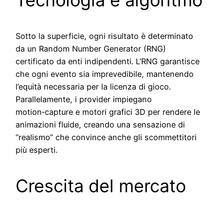
Sotto la superficie, ogni risultato è determinato
da un Random Number Generator (RNG)
certificato da enti indipendenti. L’RNG garantisce
che ogni evento sia imprevedibile, mantenendo
l’equità necessaria per la licenza di gioco.
Parallelamente, i provider impiegano
motion‑capture e motori grafici 3D per rendere le
animazioni fluide, creando una sensazione di
“realismo” che convince anche gli scommettitori
più esperti.
Crescita del mercato