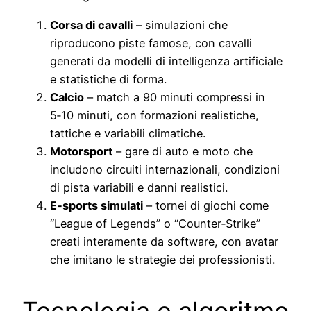
Corsa di cavalli
– simulazioni che
riproducono piste famose, con cavalli
generati da modelli di intelligenza artificiale
e statistiche di forma.
Calcio
– match a 90 minuti compressi in
5‑10 minuti, con formazioni realistiche,
tattiche e variabili climatiche.
Motorsport
– gare di auto e moto che
includono circuiti internazionali, condizioni
di pista variabili e danni realistici.
E‑sports simulati
– tornei di giochi come
“League of Legends” o “Counter‑Strike”
creati interamente da software, con avatar
che imitano le strategie dei professionisti.
Tecnologia e algoritmo