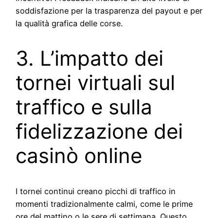
soddisfazione per la trasparenza del payout e per
la qualità grafica delle corse.
3. L’impatto dei
tornei virtuali sul
traffico e sulla
fidelizzazione dei
casinò online
I tornei continui creano picchi di traffico in
momenti tradizionalmente calmi, come le prime
ore del mattino o le sere di settimana. Questo