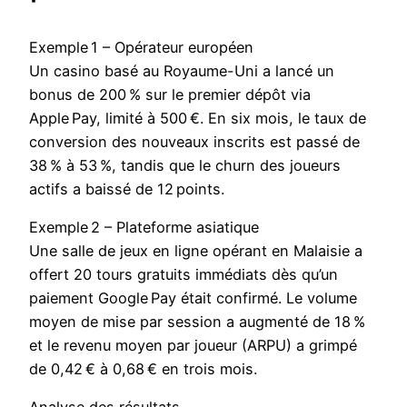
Exemple 1 – Opérateur européen
Un casino basé au Royaume-Uni a lancé un
bonus de 200 % sur le premier dépôt via
Apple Pay, limité à 500 €. En six mois, le taux de
conversion des nouveaux inscrits est passé de
38 % à 53 %, tandis que le churn des joueurs
actifs a baissé de 12 points.
Exemple 2 – Plateforme asiatique
Une salle de jeux en ligne opérant en Malaisie a
offert 20 tours gratuits immédiats dès qu’un
paiement Google Pay était confirmé. Le volume
moyen de mise par session a augmenté de 18 %
et le revenu moyen par joueur (ARPU) a grimpé
de 0,42 € à 0,68 € en trois mois.