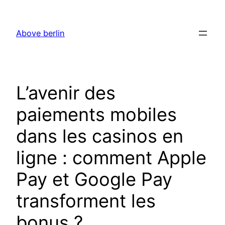
Skip
to
Above berlin
content
L’avenir des
paiements mobiles
dans les casinos en
ligne : comment Apple
Pay et Google Pay
transforment les
bonus ?