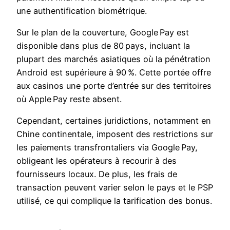
une authentification biométrique.
Sur le plan de la couverture, Google Pay est
disponible dans plus de 80 pays, incluant la
plupart des marchés asiatiques où la pénétration
Android est supérieure à 90 %. Cette portée offre
aux casinos une porte d’entrée sur des territoires
où Apple Pay reste absent.
Cependant, certaines juridictions, notamment en
Chine continentale, imposent des restrictions sur
les paiements transfrontaliers via Google Pay,
obligeant les opérateurs à recourir à des
fournisseurs locaux. De plus, les frais de
transaction peuvent varier selon le pays et le PSP
utilisé, ce qui complique la tarification des bonus.