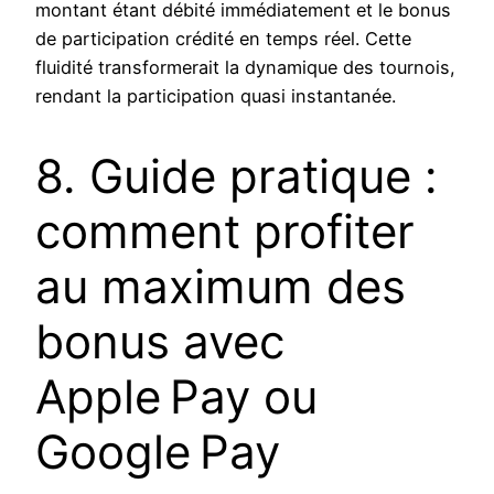
montant étant débité immédiatement et le bonus
de participation crédité en temps réel. Cette
fluidité transformerait la dynamique des tournois,
rendant la participation quasi instantanée.
8. Guide pratique :
comment profiter
au maximum des
bonus avec
Apple Pay ou
Google Pay