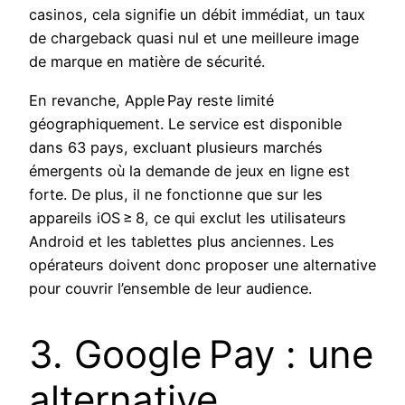
casinos, cela signifie un débit immédiat, un taux
de chargeback quasi nul et une meilleure image
de marque en matière de sécurité.
En revanche, Apple Pay reste limité
géographiquement. Le service est disponible
dans 63 pays, excluant plusieurs marchés
émergents où la demande de jeux en ligne est
forte. De plus, il ne fonctionne que sur les
appareils iOS ≥ 8, ce qui exclut les utilisateurs
Android et les tablettes plus anciennes. Les
opérateurs doivent donc proposer une alternative
pour couvrir l’ensemble de leur audience.
3. Google Pay : une
alternative