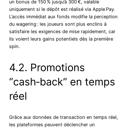
un bonus de 150 % jusqu’à 300 €, valable
uniquement si le dépôt est réalisé via Apple Pay.
L’accès immédiat aux fonds modifie la perception
du wagering : les joueurs sont plus enclins à
satisfaire les exigences de mise rapidement, car
ils voient leurs gains potentiels dès la première
spin.
4.2. Promotions
“cash‑back” en temps
réel
Grâce aux données de transaction en temps réel,
les plateformes peuvent déclencher un