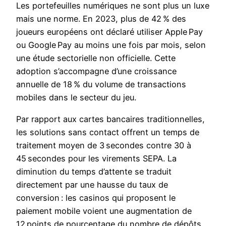
Les portefeuilles numériques ne sont plus un luxe
mais une norme. En 2023, plus de 42 % des
joueurs européens ont déclaré utiliser Apple Pay
ou Google Pay au moins une fois par mois, selon
une étude sectorielle non officielle. Cette
adoption s’accompagne d’une croissance
annuelle de 18 % du volume de transactions
mobiles dans le secteur du jeu.
Par rapport aux cartes bancaires traditionnelles,
les solutions sans contact offrent un temps de
traitement moyen de 3 secondes contre 30 à
45 secondes pour les virements SEPA. La
diminution du temps d’attente se traduit
directement par une hausse du taux de
conversion : les casinos qui proposent le
paiement mobile voient une augmentation de
12 points de pourcentage du nombre de dépôts