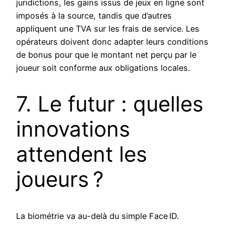
juridictions, les gains issus de jeux en ligne sont
imposés à la source, tandis que d’autres
appliquent une TVA sur les frais de service. Les
opérateurs doivent donc adapter leurs conditions
de bonus pour que le montant net perçu par le
joueur soit conforme aux obligations locales.
7. Le futur : quelles
innovations
attendent les
joueurs ?
La biométrie va au-delà du simple Face ID.