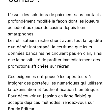
L’essor des solutions de paiement sans contact a
profondément modifié la façon dont les joueurs
accèdent aux jeux de casino depuis leurs
smartphones.
Les utilisateurs recherchent avant tout la rapidité
d’un dépôt instantané, la certitude que leurs
données bancaires ne circulent pas en clair, ainsi
que la possibilité de profiter immédiatement des
promotions affichées sur l’écran.
Ces exigences ont poussé les opérateurs à
intégrer des portefeuilles numériques qui utilisent
la tokenisation et l’authentification biométrique.
Pour découvrir un [casino en ligne fiable] qui
accepte déjà ces méthodes, rendez‑vous sur
Bourin Editeur.