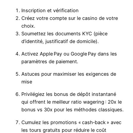
Inscription et vérification
Créez votre compte sur le casino de votre
choix.
Soumettez les documents KYC (pièce
d’identité, justificatif de domicile).
Activez Apple Pay ou Google Pay dans les
paramètres de paiement.
Astuces pour maximiser les exigences de
mise
Privilégiez les bonus de dépôt instantané
qui offrent le meilleur ratio wagering : 20x le
bonus vs 30x pour les méthodes classiques.
Cumulez les promotions « cash‑back » avec
les tours gratuits pour réduire le coût