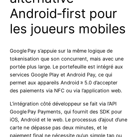
Android‑first pour
les joueurs mobiles
Google Pay s’appuie sur la même logique de
tokenisation que son concurrent, mais avec une
portée plus large. Le portefeuille est intégré aux
services Google Play et Android Pay, ce qui
permet aux appareils Android ≥ 5.0 d’accepter
des paiements via NFC ou via l’application web.
L’intégration côté développeur se fait via l’API
Google Pay Payments, qui fournit des SDK pour
iOS, Android et le web. Le processus d’ajout d’une
carte ne dépasse pas deux minutes, et le
paiement final ne nécessite qu’un simple tap ou