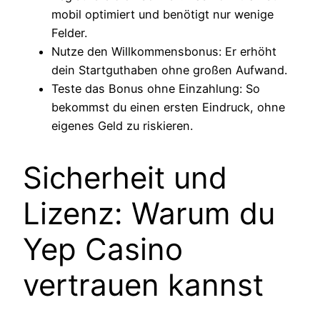
mobil optimiert und benötigt nur wenige
Felder.
Nutze den Willkommensbonus: Er erhöht
dein Startguthaben ohne großen Aufwand.
Teste das Bonus ohne Einzahlung: So
bekommst du einen ersten Eindruck, ohne
eigenes Geld zu riskieren.
Sicherheit und
Lizenz: Warum du
Yep Casino
vertrauen kannst