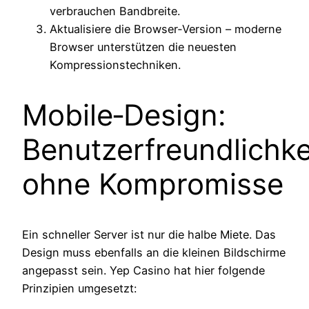
verbrauchen Bandbreite.
Aktualisiere die Browser‑Version – moderne
Browser unterstützen die neuesten
Kompressionstechniken.
Mobile‑Design:
Benutzerfreundlichke
ohne Kompromisse
Ein schneller Server ist nur die halbe Miete. Das
Design muss ebenfalls an die kleinen Bildschirme
angepasst sein. Yep Casino hat hier folgende
Prinzipien umgesetzt: