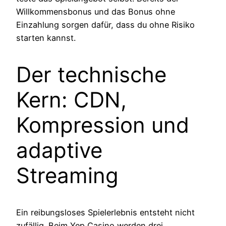
Willkommensbonus und das Bonus ohne
Einzahlung sorgen dafür, dass du ohne Risiko
starten kannst.
Der technische
Kern: CDN,
Kompression und
adaptive
Streaming
Ein reibungsloses Spielerlebnis entsteht nicht
zufällig. Beim Yep Casino werden drei