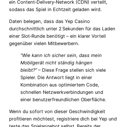
ein Content‑Delivery‑Network (CDN) verteilt,
sodass das Spiel in Echtzeit geladen wird.
Daten belegen, dass das Yep Casino
durchschnittlich unter 2 Sekunden für das Laden
einer Slot‑Runde benötigt – ein klarer Vorteil
gegenüber vielen Mitbewerbern.
“Wie kann ich sicher sein, dass mein
Mobilgerät nicht ständig hängen
bleibt?”
– Diese Frage stellen sich viele
Spieler. Die Antwort liegt in einer
Kombination aus optimiertem Code,
schnellen Netzwerkverbindungen und
einer benutzerfreundlichen Oberfläche.
Wenn du sofort von dieser Geschwindigkeit
profitieren möchtest, registriere dich bei Yep und
teste das Spielangebot selbst. Bereits der