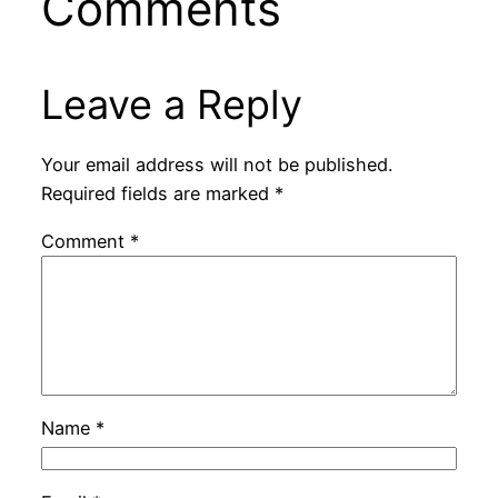
Comments
Leave a Reply
Your email address will not be published.
Required fields are marked
*
Comment
*
Name
*