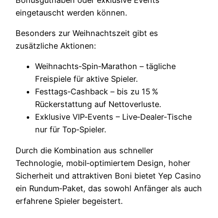
eingetauscht werden können.
Besonders zur Weihnachtszeit gibt es
zusätzliche Aktionen:
Weihnachts‑Spin‑Marathon – tägliche
Freispiele für aktive Spieler.
Festtags‑Cashback – bis zu 15 %
Rückerstattung auf Nettoverluste.
Exklusive VIP‑Events – Live‑Dealer‑Tische
nur für Top‑Spieler.
Durch die Kombination aus schneller
Technologie, mobil‑optimiertem Design, hoher
Sicherheit und attraktiven Boni bietet Yep Casino
ein Rundum‑Paket, das sowohl Anfänger als auch
erfahrene Spieler begeistert.