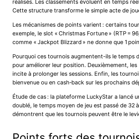
réalisés. Les classements évoluent en temps rée
Cette structure transforme le simple acte de jou
Les mécanismes de points varient : certains tourno
exemple, le slot « Christmas Fortune » (RTP = 96,5
comme « Jackpot Blizzard » ne donne que 1 point
Pourquoi ces tournois augmentent-ils le temps de
pour améliorer leur position. Deuxièmement, les
incite à prolonger les sessions. Enfin, les tour
bienvenue ou en cash‑back sur les prochains dé
Étude de cas : la plateforme LuckyStar a lancé u
doublé, le temps moyen de jeu est passé de 32 à 
démontrent que les tournois peuvent être le levie
Points forts des tournoi