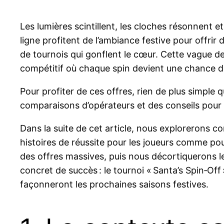
Les lumières scintillent, les cloches résonnent 
ligne profitent de l’ambiance festive pour offrir
de tournois qui gonflent le cœur. Cette vague de
compétitif où chaque spin devient une chance de 
Pour profiter de ces offres, rien de plus simple 
comparaisons d’opérateurs et des conseils pour c
Dans la suite de cet article, nous explorerons 
histoires de réussite pour les joueurs comme pou
des offres massives, puis nous décortiquerons 
concret de succès : le tournoi « Santa’s Spin‑Off
façonneront les prochaines saisons festives.