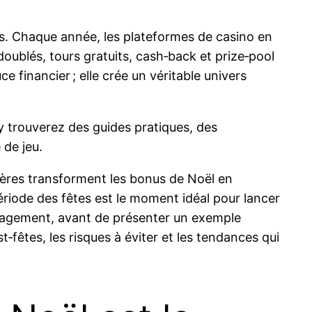
els. Chaque année, les plateformes de casino en
doublés, tours gratuits, cash‑back et prize‑pool
 financier ; elle crée un véritable univers
 y trouverez des guides pratiques, des
 de jeu.
ières transforment les bonus de Noël en
ériode des fêtes est le moment idéal pour lancer
ngagement, avant de présenter un exemple
‑fêtes, les risques à éviter et les tendances qui