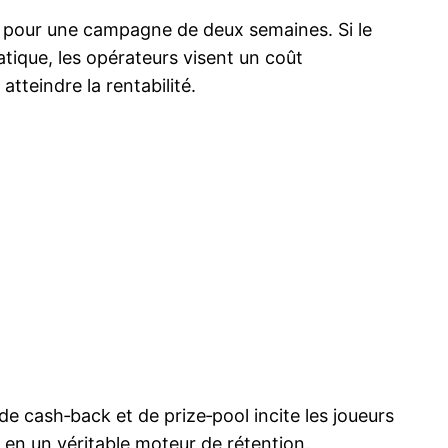
€ pour une campagne de deux semaines. Si le
tique, les opérateurs visent un coût
atteindre la rentabilité.
e cash‑back et de prize‑pool incite les joueurs
 en un véritable moteur de rétention.