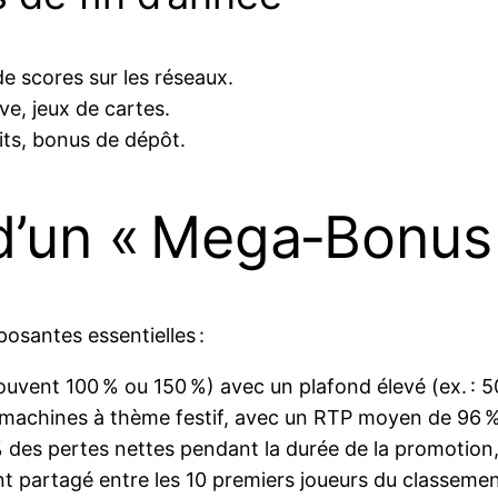
de scores sur les réseaux.
ive, jeux de cartes.
uits, bonus de dépôt.
 d’un « Mega‑Bonus
santes essentielles :
uvent 100 % ou 150 %) avec un plafond élevé (ex. : 5
 machines à thème festif, avec un RTP moyen de 96 % 
des pertes nettes pendant la durée de la promotion, 
nt partagé entre les 10 premiers joueurs du classemen