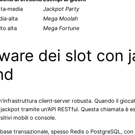
ta‑media
Jackpot Party
ia‑alta
Mega Moolah
to alta
Mega Fortune
ware dei slot con j
nd
n’infrastruttura client‑server robusta. Quando il gioc
el jackpot tramite un’API RESTful. Questa chiamata è e
tivi mobili o console.
atabase transazionale, spesso Redis o PostgreSQL, con 