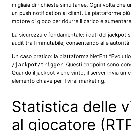
migliaia di richieste simultanee. Ogni volta che 
un push notification al client. Le piattaforme pi
motore di gioco per ridurre il carico e aumentare 
La sicurezza è fondamentale: i dati del jackpot 
audit trail immutabile, consentendo alle autorità di
Un caso pratico: la piattaforma NetEnt “Evolut
/jackpot/trigger
. Questi endpoint sono cons
Quando il jackpot viene vinto, il server invia un 
elemento chiave per il viral marketing.
Statistica delle v
al giocatore (RT