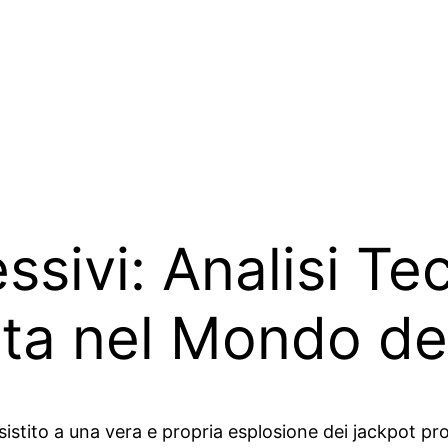
sivi: Analisi Te
ita nel Mondo de
ssistito a una vera e propria esplosione dei jackpot p