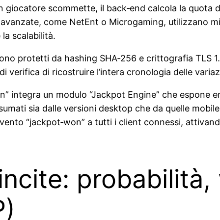
un giocatore scommette, il back‑end calcola la quota d
ù avanzate, come NetEnt o Microgaming, utilizzano micr
la scalabilità.
sono protetti da hashing SHA‑256 e crittografia TLS 1.
 verifica di ricostruire l’intera cronologia delle variaz
ion” integra un modulo “Jackpot Engine” che espone 
umati sia dalle versioni desktop che da quelle mobil
evento “jackpot‑won” a tutti i client connessi, attivan
incite: probabilità,
P)