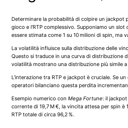
Determinare la probabilità di colpire un jackpot pro
gioco e l’RTP complessivo. Supponiamo un slot con
essere stimata come 1 su 10 milioni di spin, ma va
La volatilità influisce sulla distribuzione delle v
Questo si traduce in una curva di distribuzione di
volatilità mostrano una distribuzione più simile 
L’interazione tra RTP e jackpot è cruciale. Se un 
operatori bilanciano questa perdita incrementan
Esempio numerico con
Mega Fortune
: il jackpo
corrente di 19,7 M €, la vincita attesa per spin è
RTP totale di circa 96,2 %.