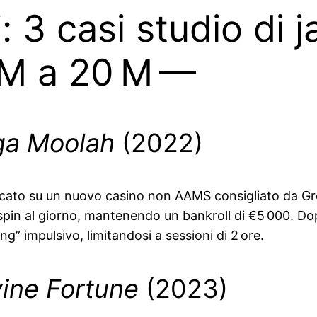
i: 3 casi studio di 
 M a 20 M —
a Moolah
(2022)
giocato su un nuovo casino non AAMS consigliato da Gr
in al giorno, mantenendo un bankroll di €5 000. Dopo
ing” impulsivo, limitandosi a sessioni di 2 ore.
vine Fortune
(2023)