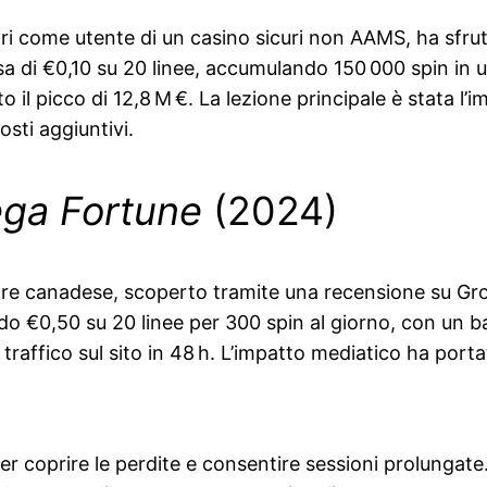
ri come utente di un casino sicuri non AAMS, ha sfrut
i €0,10 su 20 linee, accumulando 150 000 spin in un
 il picco di 12,8 M €. La lezione principale è stata l’
sti aggiuntivi.
ga Fortune
(2024)
ore canadese, scoperto tramite una recensione su Grott
 €0,50 su 20 linee per 300 spin al giorno, con un ban
affico sul sito in 48 h. L’impatto mediatico ha portat
er coprire le perdite e consentire sessioni prolungate