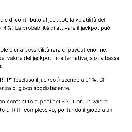
le di contributo al jackpot, la volatilità del
4 %. La probabilità di attivare il jackpot può
iccole e una possibilità rara di payout enorme.
el valore del jackpot. In alternativa, slot a bassa
e.
 RTP” (escluso il jackpot) scende a 91 %. Gli
enza di gioco soddisfacente.
 con contributo al pool del 3 %. Con un valore
unto al RTP complessivo, portando il gioco a un