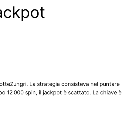
jackpot
otteZungri. La strategia consisteva nel puntare
 12 000 spin, il jackpot è scattato. La chiave è