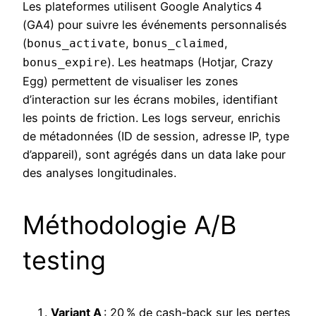
Les plateformes utilisent Google Analytics 4
(GA4) pour suivre les événements personnalisés
(
,
,
bonus_activate
bonus_claimed
). Les heatmaps (Hotjar, Crazy
bonus_expire
Egg) permettent de visualiser les zones
d’interaction sur les écrans mobiles, identifiant
les points de friction. Les logs serveur, enrichis
de métadonnées (ID de session, adresse IP, type
d’appareil), sont agrégés dans un data lake pour
des analyses longitudinales.
Méthodologie A/B
testing
Variant A
: 20 % de cash‑back sur les pertes