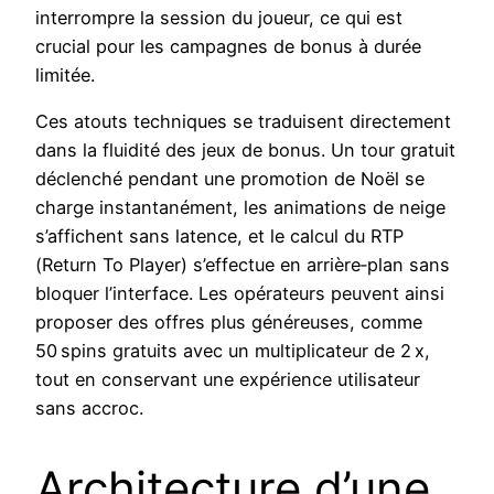
interrompre la session du joueur, ce qui est
crucial pour les campagnes de bonus à durée
limitée.
Ces atouts techniques se traduisent directement
dans la fluidité des jeux de bonus. Un tour gratuit
déclenché pendant une promotion de Noël se
charge instantanément, les animations de neige
s’affichent sans latence, et le calcul du RTP
(Return To Player) s’effectue en arrière‑plan sans
bloquer l’interface. Les opérateurs peuvent ainsi
proposer des offres plus généreuses, comme
50 spins gratuits avec un multiplicateur de 2 x,
tout en conservant une expérience utilisateur
sans accroc.
Architecture d’une