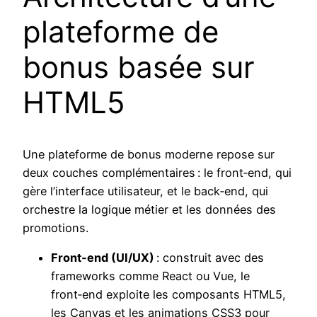
plateforme de
bonus basée sur
HTML5
Une plateforme de bonus moderne repose sur
deux couches complémentaires : le front‑end, qui
gère l’interface utilisateur, et le back‑end, qui
orchestre la logique métier et les données des
promotions.
Front‑end (UI/UX)
: construit avec des
frameworks comme React ou Vue, le
front‑end exploite les composants HTML5,
les Canvas et les animations CSS3 pour