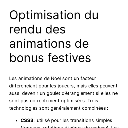
Optimisation du
rendu des
animations de
bonus festives
Les animations de Noël sont un facteur
différenciant pour les joueurs, mais elles peuvent
aussi devenir un goulet d’étranglement si elles ne
sont pas correctement optimisées. Trois
technologies sont généralement combinées :
CSS3
: utilisé pour les transitions simples
(fondues, rotations d’icônes de cadeau). Les