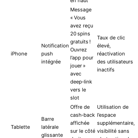
en haut
Message
« Vous
avez reçu
20 spins
Taux de clic
gratuits !
Notification
élevé,
Ouvrez
iPhone
push
réactivation
l’app pour
intégrée
des utilisateurs
jouer »
inactifs
avec
deep‑link
vers le
slot
Offre de
Utilisation de
cash‑back
l’espace
Barre
affichée
supplémentaire,
Tablette
latérale
sur le côté
visibilité sans
glissante