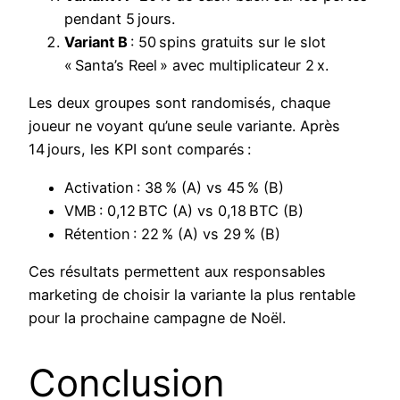
pendant 5 jours.
Variant B
: 50 spins gratuits sur le slot
« Santa’s Reel » avec multiplicateur 2 x.
Les deux groupes sont randomisés, chaque
joueur ne voyant qu’une seule variante. Après
14 jours, les KPI sont comparés :
Activation : 38 % (A) vs 45 % (B)
VMB : 0,12 BTC (A) vs 0,18 BTC (B)
Rétention : 22 % (A) vs 29 % (B)
Ces résultats permettent aux responsables
marketing de choisir la variante la plus rentable
pour la prochaine campagne de Noël.
Conclusion