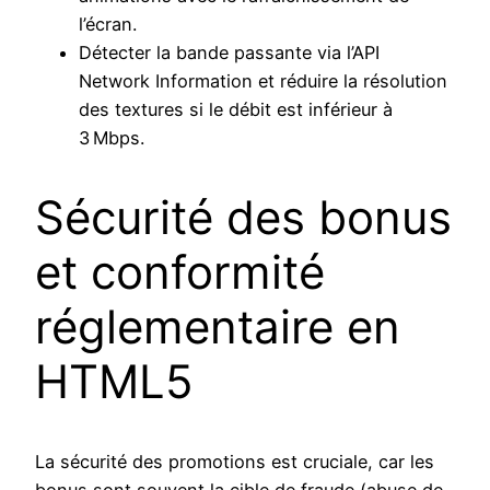
l’écran.
Détecter la bande passante via l’API
Network Information et réduire la résolution
des textures si le débit est inférieur à
3 Mbps.
Sécurité des bonus
et conformité
réglementaire en
HTML5
La sécurité des promotions est cruciale, car les
bonus sont souvent la cible de fraude (abuse de