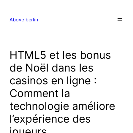
Skip
to
Above berlin
content
HTML5 et les bonus
de Noël dans les
casinos en ligne :
Comment la
technologie améliore
l’expérience des
joueurs