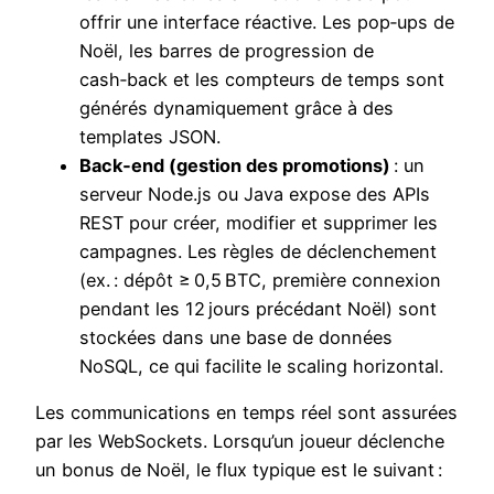
offrir une interface réactive. Les pop‑ups de
Noël, les barres de progression de
cash‑back et les compteurs de temps sont
générés dynamiquement grâce à des
templates JSON.
Back‑end (gestion des promotions)
: un
serveur Node.js ou Java expose des APIs
REST pour créer, modifier et supprimer les
campagnes. Les règles de déclenchement
(ex. : dépôt ≥ 0,5 BTC, première connexion
pendant les 12 jours précédant Noël) sont
stockées dans une base de données
NoSQL, ce qui facilite le scaling horizontal.
Les communications en temps réel sont assurées
par les WebSockets. Lorsqu’un joueur déclenche
un bonus de Noël, le flux typique est le suivant :