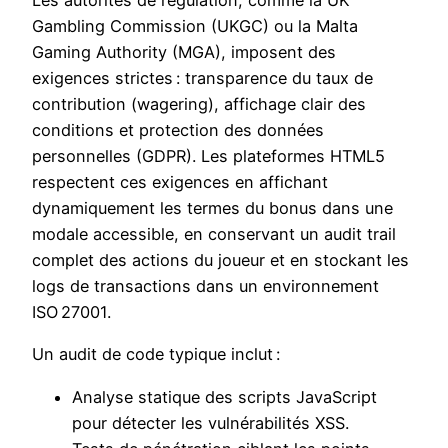
Les autorités de régulation, comme la UK
Gambling Commission (UKGC) ou la Malta
Gaming Authority (MGA), imposent des
exigences strictes : transparence du taux de
contribution (wagering), affichage clair des
conditions et protection des données
personnelles (GDPR). Les plateformes HTML5
respectent ces exigences en affichant
dynamiquement les termes du bonus dans une
modale accessible, en conservant un audit trail
complet des actions du joueur et en stockant les
logs de transactions dans un environnement
ISO 27001.
Un audit de code typique inclut :
Analyse statique des scripts JavaScript
pour détecter les vulnérabilités XSS.