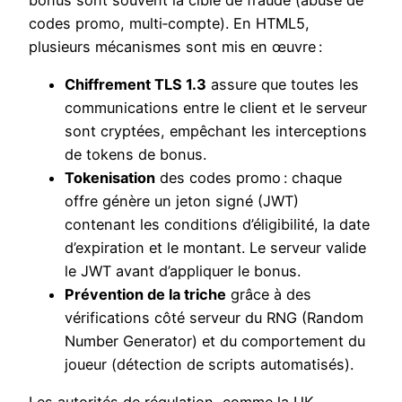
codes promo, multi‑compte). En HTML5,
plusieurs mécanismes sont mis en œuvre :
Chiffrement TLS 1.3
assure que toutes les
communications entre le client et le serveur
sont cryptées, empêchant les interceptions
de tokens de bonus.
Tokenisation
des codes promo : chaque
offre génère un jeton signé (JWT)
contenant les conditions d’éligibilité, la date
d’expiration et le montant. Le serveur valide
le JWT avant d’appliquer le bonus.
Prévention de la triche
grâce à des
vérifications côté serveur du RNG (Random
Number Generator) et du comportement du
joueur (détection de scripts automatisés).