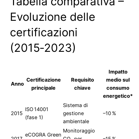
Tabella comparativa –
Evoluzione delle
certificazioni
(2015‑2023)
Impatto
Certificazione
Requisito
medio sul
Anno
principale
chiave
consumo
energetico*
Sistema di
ISO 14001
2015
gestione
–10 %
(fase 1)
ambientale
Monitoraggio
eCOGRA Green
2017
CO₂ per
–15 %