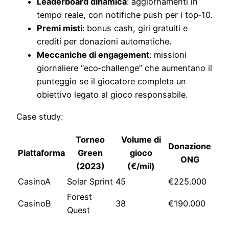
Leaderboard dinamica
: aggiornamenti in
tempo reale, con notifiche push per i top‑10.
Premi misti
: bonus cash, giri gratuiti e
crediti per donazioni automatiche.
Meccaniche di engagement
: missioni
giornaliere “eco‑challenge” che aumentano il
punteggio se il giocatore completa un
obiettivo legato al gioco responsabile.
Case study:
Torneo
Volume di
Donazione
Piattaforma
Green
gioco
ONG
(2023)
(€/mil)
CasinoA
Solar Sprint
45
€225.000
Forest
CasinoB
38
€190.000
Quest