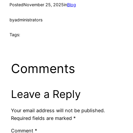
Posted
November 25, 2025
in
Blog
by
administrators
Tags:
Comments
Leave a Reply
Your email address will not be published.
Required fields are marked
*
Comment
*