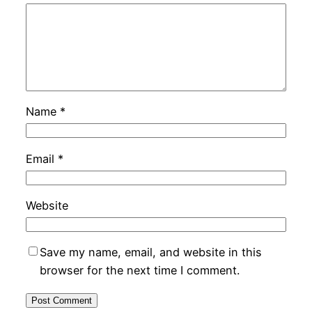
Name
*
Email
*
Website
Save my name, email, and website in this
browser for the next time I comment.