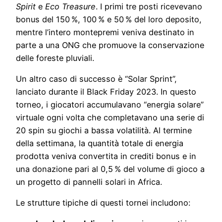
Spirit
e
Eco Treasure
. I primi tre posti ricevevano
bonus del 150 %, 100 % e 50 % del loro deposito,
mentre l’intero montepremi veniva destinato in
parte a una ONG che promuove la conservazione
delle foreste pluviali.
Un altro caso di successo è “Solar Sprint”,
lanciato durante il Black Friday 2023. In questo
torneo, i giocatori accumulavano “energia solare”
virtuale ogni volta che completavano una serie di
20 spin su giochi a bassa volatilità. Al termine
della settimana, la quantità totale di energia
prodotta veniva convertita in crediti bonus e in
una donazione pari al 0,5 % del volume di gioco a
un progetto di pannelli solari in Africa.
Le strutture tipiche di questi tornei includono: