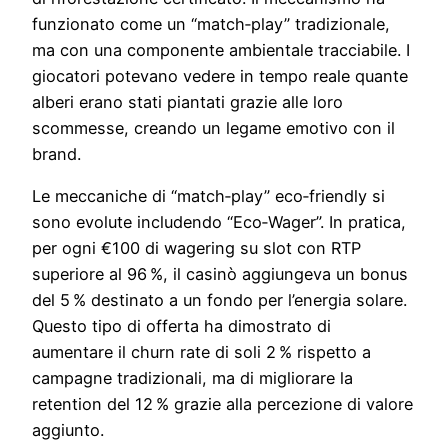
funzionato come un “match‑play” tradizionale,
ma con una componente ambientale tracciabile. I
giocatori potevano vedere in tempo reale quante
alberi erano stati piantati grazie alle loro
scommesse, creando un legame emotivo con il
brand.
Le meccaniche di “match‑play” eco‑friendly si
sono evolute includendo “Eco‑Wager”. In pratica,
per ogni €100 di wagering su slot con RTP
superiore al 96 %, il casinò aggiungeva un bonus
del 5 % destinato a un fondo per l’energia solare.
Questo tipo di offerta ha dimostrato di
aumentare il churn rate di soli 2 % rispetto a
campagne tradizionali, ma di migliorare la
retention del 12 % grazie alla percezione di valore
aggiunto.