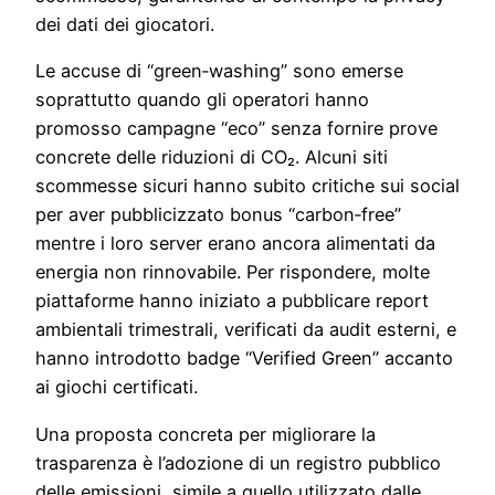
dei dati dei giocatori.
Le accuse di “green‑washing” sono emerse
soprattutto quando gli operatori hanno
promosso campagne “eco” senza fornire prove
concrete delle riduzioni di CO₂. Alcuni siti
scommesse sicuri hanno subito critiche sui social
per aver pubblicizzato bonus “carbon‑free”
mentre i loro server erano ancora alimentati da
energia non rinnovabile. Per rispondere, molte
piattaforme hanno iniziato a pubblicare report
ambientali trimestrali, verificati da audit esterni, e
hanno introdotto badge “Verified Green” accanto
ai giochi certificati.
Una proposta concreta per migliorare la
trasparenza è l’adozione di un registro pubblico
delle emissioni, simile a quello utilizzato dalle