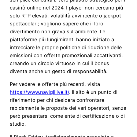
casinò online nel 2024. I player non cercano più
solo RTP elevati, volatilità avvincente o jackpot
spettacolari; vogliono sapere che il loro
divertimento non grava sull’ambiente. Le
piattaforme più lungimiranti hanno iniziato a
intrecciare le proprie politiche di riduzione delle
emissioni con offerte promozionali accattivanti,
creando un circolo virtuoso in cui il bonus
diventa anche un gesto di responsabilità.
Per vedere le offerte più recenti, visita
https://www.naviglilive.it/
. Il sito è un punto di
riferimento per chi desidera confrontare
rapidamente le proposte dei vari operatori, senza
però presentarsi come ente di certificazione o di
studio.
Il Black Friday, tradizionalmente associato a