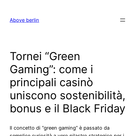
Skip
to
Above berlin
content
Tornei “Green
Gaming”: come i
principali casinò
uniscono sostenibilità,
bonus e il Black Friday
Il concetto di “green gaming” è passato da
semplice curiosità a vero pilastro strategico per i