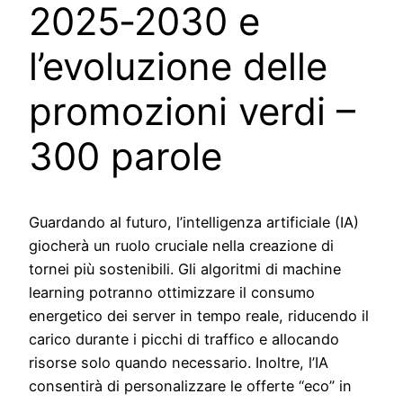
2025‑2030 e
l’evoluzione delle
promozioni verdi –
300 parole
Guardando al futuro, l’intelligenza artificiale (IA)
giocherà un ruolo cruciale nella creazione di
tornei più sostenibili. Gli algoritmi di machine
learning potranno ottimizzare il consumo
energetico dei server in tempo reale, riducendo il
carico durante i picchi di traffico e allocando
risorse solo quando necessario. Inoltre, l’IA
consentirà di personalizzare le offerte “eco” in