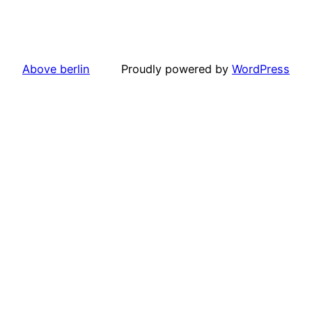
Above berlin
Proudly powered by
WordPress