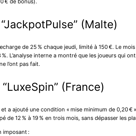
50 € de bonus).
 “JackpotPulse” (Malte)
charge de 25 % chaque jeudi, limité à 150 €. Le mois 
8 %. L’analyse interne a montré que les joueurs qui o
e l’ont pas fait.
 “LuxeSpin” (France)
 et a ajouté une condition « mise minimum de 0,20 € »
mpé de 12 % à 19 % en trois mois, sans dépasser les pl
n imposant :