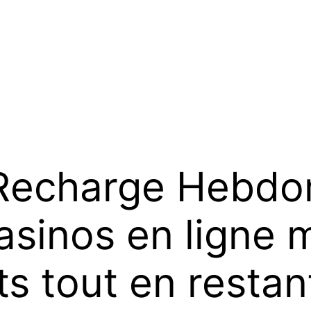
Recharge Hebdom
sinos en ligne m
ts tout en resta