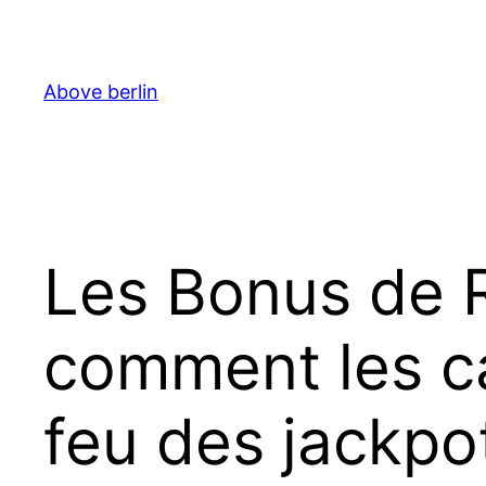
Skip
to
content
Above berlin
Les Bonus de 
comment les ca
feu des jackpo