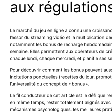
aux régulation
Le marché du jeu en ligne a connu une croissanc
l’essor du streaming vidéo et la multiplication 
notamment les bonus de recharge hebdomadaires – 
semaine. Elles permettent aux opérateurs de crée
chaque lundi, chaque mercredi, et planifie ses 
Pour découvrir comment les bonus peuvent aussi i
incitations ponctuelles (recettes du jour, promo
l’universalité du concept de « bonus ».
Le fil conducteur de cet article est le défi que r
en même temps, rester totalement alignés avec l
mécanismes psychologiques, les meilleures prati