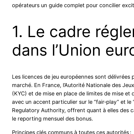
opérateurs un guide complet pour concilier excit
1. Le cadre régl
dans l’Union eu
Les licences de jeu européennes sont délivrées par
marché. En France, l’Autorité Nationale des Jeu
(KYC) et de mise en place de limites de mise e
avec un accent particulier sur le “fair‑play” et l
Regulatory Authority, offrent quant à elles des
le reporting mensuel des bonus.
Principes clés communs à toutes ces autorités :