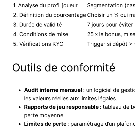
1. Analyse du profil joueur
Segmentation (casu
2. Définition du pourcentage
Choisir un % qui m
3. Durée de validité
7 jours pour éviter
4. Conditions de mise
25 × le bonus, mis
5. Vérifications KYC
Trigger si dépôt >
Outils de conformité
Audit interne mensuel
: un logiciel de ges
les valeurs réelles aux limites légales.
Rapports de jeu responsable
: tableau de b
perte moyenne.
Limites de perte
: paramétrage d’un plafon