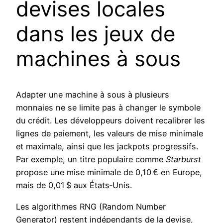
devises locales
dans les jeux de
machines à sous
Adapter une machine à sous à plusieurs
monnaies ne se limite pas à changer le symbole
du crédit. Les développeurs doivent recalibrer les
lignes de paiement, les valeurs de mise minimale
et maximale, ainsi que les jackpots progressifs.
Par exemple, un titre populaire comme
Starburst
propose une mise minimale de 0,10 € en Europe,
mais de 0,01 $ aux États‑Unis.
Les algorithmes RNG (Random Number
Generator) restent indépendants de la devise,