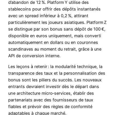
d’abandon de 12 %. Platform Y utilise des
stablecoins pour offrir des dépôts instantanés
avec un spread inférieur à 0,2 %, attirant
particulièrement les joueurs asiatiques. Platform Z
se distingue par son bonus sans dépôt de 100 €,
disponible en euros uniquement, mais converti
automatiquement en dollars ou en couronnes
scandinaves au moment du retrait, grâce à une
API de conversion interne.
Les leçons à retenir : la modularité technique, la
transparence des taux et la personnalisation des
bonus sont les piliers du succès. Les nouveaux
entrants devraient investir dès le départ dans
une architecture micro‑services, établir des
partenariats avec des fournisseurs de taux
fiables et prévoir des règles de conformité
adaptables à chaque marché.