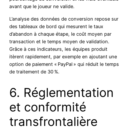
avant que le joueur ne valide.
L’analyse des données de conversion repose sur
des tableaux de bord qui mesurent le taux
d’abandon à chaque étape, le coût moyen par
transaction et le temps moyen de validation.
Grâce à ces indicateurs, les équipes produit
itèrent rapidement, par exemple en ajoutant une
option de paiement « PayPal » qui réduit le temps
de traitement de 30 %.
6. Réglementation
et conformité
transfrontalière