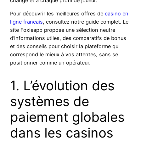
change et à chaque profil de joueur.
Pour découvrir les meilleures offres de
casino en
ligne francais
, consultez notre guide complet. Le
site Foxieapp propose une sélection neutre
d’informations utiles, des comparatifs de bonus
et des conseils pour choisir la plateforme qui
correspond le mieux à vos attentes, sans se
positionner comme un opérateur.
1. L’évolution des
systèmes de
paiement globales
dans les casinos