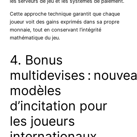
les serveurs de jeu et les systèmes de paiement.
Cette approche technique garantit que chaque
joueur voit des gains exprimés dans sa propre
monnaie, tout en conservant l’intégrité
mathématique du jeu.
4. Bonus
multidevises : nouve
modèles
d’incitation pour
les joueurs
internationaux