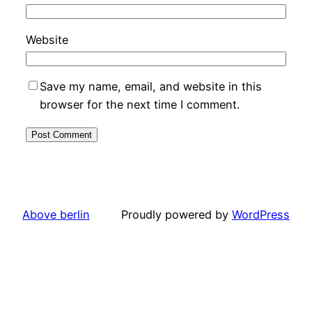
Website
Save my name, email, and website in this
browser for the next time I comment.
Above berlin
Proudly powered by
WordPress