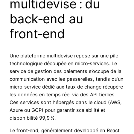
multidevise : du
back‑end au
front‑end
Une plateforme multidevise repose sur une pile
technologique découpée en micro‑services. Le
service de gestion des paiements s’occupe de la
communication avec les passerelles, tandis qu’un
micro‑service dédié aux taux de change récupère
les données en temps réel via des API tierces.
Ces services sont hébergés dans le cloud (AWS,
Azure ou GCP) pour garantir scalabilité et
disponibilité 99,9 %.
Le front‑end, généralement développé en React