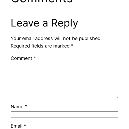
Leave a Reply
Your email address will not be published.
Required fields are marked
*
Comment
*
Name
*
Email
*