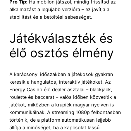
Pro Tip:
Ha mobilon játszol, mindig frissítsd az
alkalmazást a legújabb verzióra – ez javítja a
stabilitást és a betöltési sebességet.
Játékválaszték és
élő osztós élmény
A karácsonyi időszakban a játékosok gyakran
keresik a hangulatos, interaktív játékokat. Az
Energy Casino élő dealer asztalai – blackjack,
roulette és baccarat – valós időben közvetítik a
játékot, miközben a krupiék magyar nyelven is
kommunikálnak. A streaming 1080p felbontásban
történik, de a platform automatikusan lejjebb
állítja a minőséget, ha a kapcsolat lassú.