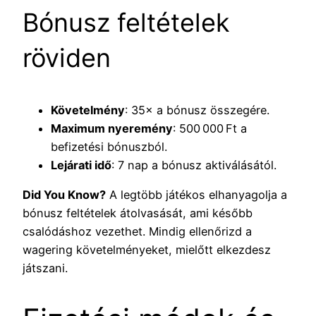
Bónusz feltételek
röviden
Követelmény
: 35× a bónusz összegére.
Maximum nyeremény
: 500 000 Ft a
befizetési bónuszból.
Lejárati idő
: 7 nap a bónusz aktiválásától.
Did You Know?
A legtöbb játékos elhanyagolja a
bónusz feltételek átolvasását, ami később
csalódáshoz vezethet. Mindig ellenőrizd a
wagering követelményeket, mielőtt elkezdesz
játszani.