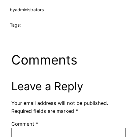
by
administrators
Tags:
Comments
Leave a Reply
Your email address will not be published.
Required fields are marked
*
Comment
*