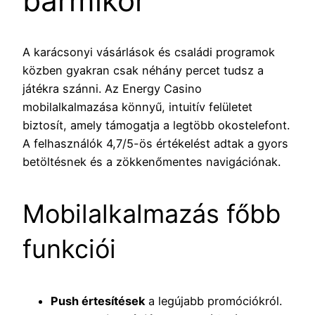
bármikor
A karácsonyi vásárlások és családi programok
közben gyakran csak néhány percet tudsz a
játékra szánni. Az Energy Casino
mobilalkalmazása könnyű, intuitív felületet
biztosít, amely támogatja a legtöbb okostelefont.
A felhasználók 4,7/5-ös értékelést adtak a gyors
betöltésnek és a zökkenőmentes navigációnak.
Mobilalkalmazás főbb
funkciói
Push értesítések
a legújabb promóciókról.