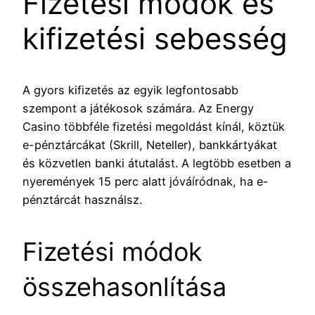
Fizetési módok és
kifizetési sebesség
A gyors kifizetés az egyik legfontosabb
szempont a játékosok számára. Az Energy
Casino többféle fizetési megoldást kínál, köztük
e-pénztárcákat (Skrill, Neteller), bankkártyákat
és közvetlen banki átutalást. A legtöbb esetben a
nyeremények 15 perc alatt jóváíródnak, ha e-
pénztárcát használsz.
Fizetési módok
összehasonlítása