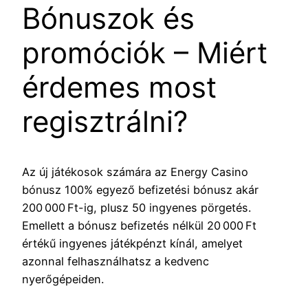
Bónuszok és
promóciók – Miért
érdemes most
regisztrálni?
Az új játékosok számára az Energy Casino
bónusz 100% egyező befizetési bónusz akár
200 000 Ft-ig, plusz 50 ingyenes pörgetés.
Emellett a bónusz befizetés nélkül 20 000 Ft
értékű ingyenes játékpénzt kínál, amelyet
azonnal felhasználhatsz a kedvenc
nyerőgépeiden.