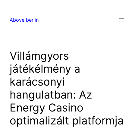
Skip
to
Above berlin
content
Villámgyors
játékélmény a
karácsonyi
hangulatban: Az
Energy Casino
optimalizált platformja