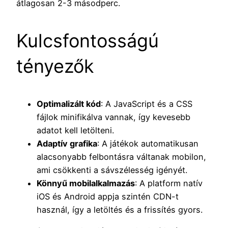
átlagosan 2-3 másodperc.
Kulcsfontosságú
tényezők
Optimalizált kód
: A JavaScript és a CSS
fájlok minifikálva vannak, így kevesebb
adatot kell letölteni.
Adaptív grafika
: A játékok automatikusan
alacsonyabb felbontásra váltanak mobilon,
ami csökkenti a sávszélesség igényét.
Könnyű mobilalkalmazás
: A platform natív
iOS és Android appja szintén CDN-t
használ, így a letöltés és a frissítés gyors.