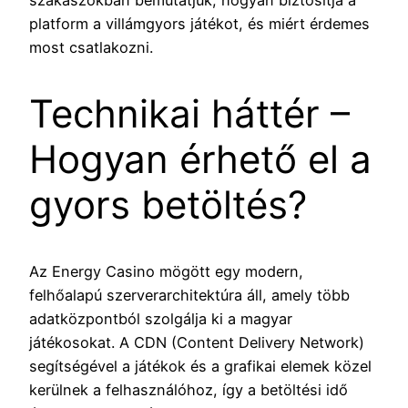
szakaszokban bemutatjuk, hogyan biztosítja a
platform a villámgyors játékot, és miért érdemes
most csatlakozni.
Technikai háttér –
Hogyan érhető el a
gyors betöltés?
Az Energy Casino mögött egy modern,
felhőalapú szerverarchitektúra áll, amely több
adatközpontból szolgálja ki a magyar
játékosokat. A CDN (Content Delivery Network)
segítségével a játékok és a grafikai elemek közel
kerülnek a felhasználóhoz, így a betöltési idő