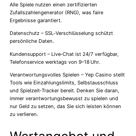
Alle Spiele nutzen einen zertifizierten
Zufallszahlengenerator (RNG), was faire
Ergebnisse garantiert.
Datenschutz – SSL‑Verschlüsselung schützt
persönliche Daten.
Kundensupport – Live‑Chat ist 24/7 verfügbar,
Telefonservice werktags von 9–18 Uhr.
Verantwortungsvolles Spielen – Yep Casino stellt
Tools wie Einzahlungslimits, Selbstausschluss
und Spielzeit‑Tracker bereit. Denken Sie daran,
immer verantwortungsbewusst zu spielen und
nur Geld zu setzen, das Sie sich leisten können
zu verlieren.