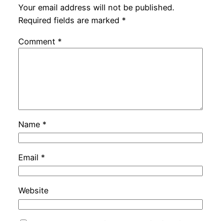
Your email address will not be published.
Required fields are marked
*
Comment
*
Name
*
Email
*
Website