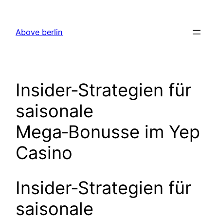
Skip
to
Above berlin
content
Insider‑Strategien für
saisonale
Mega‑Bonusse im Yep
Casino
Insider‑Strategien für
saisonale