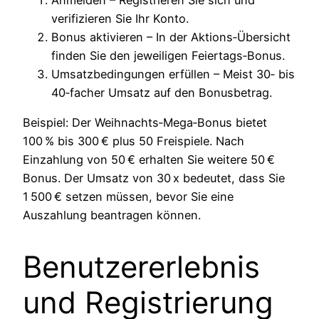
verifizieren Sie Ihr Konto.
Bonus aktivieren – In der Aktions‑Übersicht
finden Sie den jeweiligen Feiertags‑Bonus.
Umsatzbedingungen erfüllen – Meist 30‑ bis
40‑facher Umsatz auf den Bonusbetrag.
Beispiel: Der Weihnachts‑Mega‑Bonus bietet
100 % bis 300 € plus 50 Freispiele. Nach
Einzahlung von 50 € erhalten Sie weitere 50 €
Bonus. Der Umsatz von 30 x bedeutet, dass Sie
1 500 € setzen müssen, bevor Sie eine
Auszahlung beantragen können.
Benutzererlebnis
und Registrierung