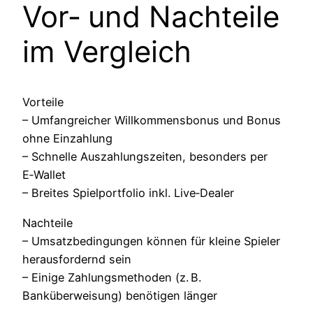
Vor‑ und Nachteile
im Vergleich
Vorteile
– Umfangreicher Willkommensbonus und Bonus
ohne Einzahlung
– Schnelle Auszahlungszeiten, besonders per
E‑Wallet
– Breites Spielportfolio inkl. Live‑Dealer
Nachteile
– Umsatzbedingungen können für kleine Spieler
herausfordernd sein
– Einige Zahlungsmethoden (z. B.
Banküberweisung) benötigen länger