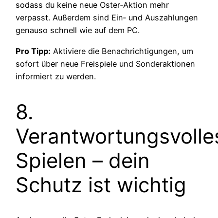
sodass du keine neue Oster‑Aktion mehr
verpasst. Außerdem sind Ein‑ und Auszahlungen
genauso schnell wie auf dem PC.
Pro Tipp:
Aktiviere die Benachrichtigungen, um
sofort über neue Freispiele und Sonderaktionen
informiert zu werden.
8.
Verantwortungsvolle
Spielen – dein
Schutz ist wichtig