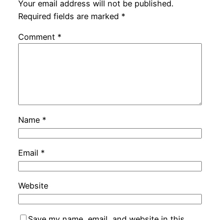
Your email address will not be published.
Required fields are marked
*
Comment
*
Name
*
Email
*
Website
Save my name, email, and website in this