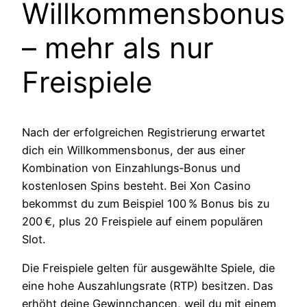
Willkommensbonus
– mehr als nur
Freispiele
Nach der erfolgreichen Registrierung erwartet
dich ein Willkommensbonus, der aus einer
Kombination von Einzahlungs‑Bonus und
kostenlosen Spins besteht. Bei Xon Casino
bekommst du zum Beispiel 100 % Bonus bis zu
200 €, plus 20 Freispiele auf einem populären
Slot.
Die Freispiele gelten für ausgewählte Spiele, die
eine hohe Auszahlungsrate (RTP) besitzen. Das
erhöht deine Gewinnchancen, weil du mit einem