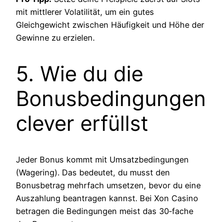
mit mittlerer Volatilität, um ein gutes
Gleichgewicht zwischen Häufigkeit und Höhe der
Gewinne zu erzielen.
5. Wie du die
Bonusbedingungen
clever erfüllst
Jeder Bonus kommt mit Umsatzbedingungen
(Wagering). Das bedeutet, du musst den
Bonusbetrag mehrfach umsetzen, bevor du eine
Auszahlung beantragen kannst. Bei Xon Casino
betragen die Bedingungen meist das 30‑fache