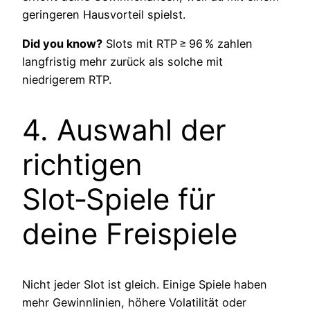
geringeren Hausvorteil spielst.
Did you know?
Slots mit RTP ≥ 96 % zahlen
langfristig mehr zurück als solche mit
niedrigerem RTP.
4. Auswahl der
richtigen
Slot‑Spiele für
deine Freispiele
Nicht jeder Slot ist gleich. Einige Spiele haben
mehr Gewinnlinien, höhere Volatilität oder