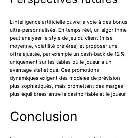
L’intelligence artificielle ouvre la voie à des bonus
ultra‑personnalisés. En temps réel, un algorithme
peut analyser le style de jeu du client (mise
moyenne, volatilité préférée) et proposer une
offre ajustée, par exemple un cash‑back de 12 %
uniquement sur les tables où le joueur a un
avantage statistique. Ces promotions
dynamiques exigent des modèles de prévision
plus sophistiqués, mais promettent des marges
plus équilibrées entre le casino fiable et le joueur.
Conclusion