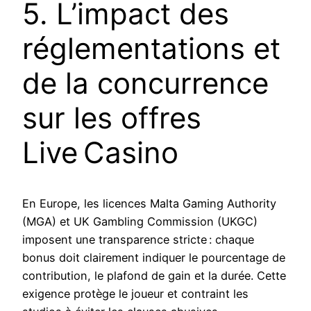
5. L’impact des
réglementations et
de la concurrence
sur les offres
Live Casino
En Europe, les licences Malta Gaming Authority
(MGA) et UK Gambling Commission (UKGC)
imposent une transparence stricte : chaque
bonus doit clairement indiquer le pourcentage de
contribution, le plafond de gain et la durée. Cette
exigence protège le joueur et contraint les