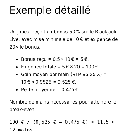
Exemple détaillé
Un joueur reçoit un bonus 50 % sur le Blackjack
Live, avec mise minimale de 10 € et exigence de
20× le bonus.
Bonus reçu = 0,5 × 10 € = 5 €.
Exigence totale = 5 € × 20 = 100 €.
Gain moyen par main (RTP 95,25 %) =
10 € × 0,9525 = 9,525 €.
Perte moyenne = 0,475 €.
Nombre de mains nécessaires pour atteindre le
break‑even :
100 € / (9,525 € − 0,475 €) ≈ 11,5 ≈
.
12 mains