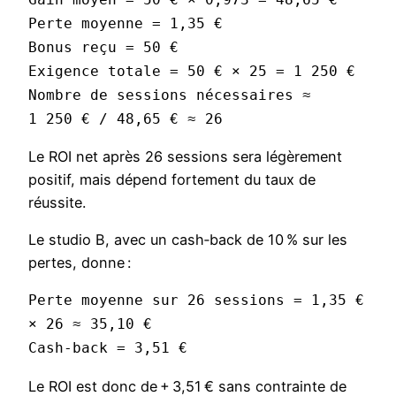
Perte moyenne = 1,35 €
Bonus reçu = 50 €
Exigence totale = 50 € × 25 = 1 250 €
Nombre de sessions nécessaires ≈
1 250 € / 48,65 € ≈ 26
Le ROI net après 26 sessions sera légèrement
positif, mais dépend fortement du taux de
réussite.
Le studio B, avec un cash‑back de 10 % sur les
pertes, donne :
Perte moyenne sur 26 sessions = 1,35 €
× 26 ≈ 35,10 €
Cash‑back = 3,51 €
Le ROI est donc de + 3,51 € sans contrainte de