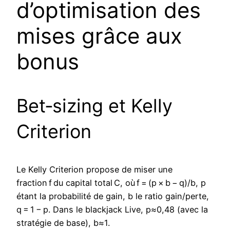
d’optimisation des
mises grâce aux
bonus
Bet‑sizing et Kelly
Criterion
Le Kelly Criterion propose de miser une
fraction f du capital total C, où f = (p × b − q)/b, p
étant la probabilité de gain, b le ratio gain/perte,
q = 1 − p. Dans le blackjack Live, p≈0,48 (avec la
stratégie de base), b≈1.