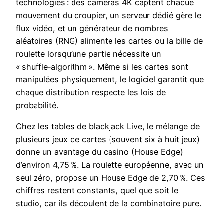
technologies : des caméras 4K captent chaque
mouvement du croupier, un serveur dédié gère le
flux vidéo, et un générateur de nombres
aléatoires (RNG) alimente les cartes ou la bille de
roulette lorsqu’une partie nécessite un
« shuffle‑algorithm ». Même si les cartes sont
manipulées physiquement, le logiciel garantit que
chaque distribution respecte les lois de
probabilité.
Chez les tables de blackjack Live, le mélange de
plusieurs jeux de cartes (souvent six à huit jeux)
donne un avantage du casino (House Edge)
d’environ 4,75 %. La roulette européenne, avec un
seul zéro, propose un House Edge de 2,70 %. Ces
chiffres restent constants, quel que soit le
studio, car ils découlent de la combinatoire pure.