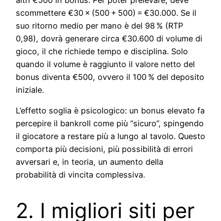
scommettere €30 × (500 + 500) = €30.000. Se il
suo ritorno medio per mano è del 98 % (RTP
0,98), dovrà generare circa €30.600 di volume di
gioco, il che richiede tempo e disciplina. Solo
quando il volume è raggiunto il valore netto del
bonus diventa €500, ovvero il 100 % del deposito
iniziale.
L’effetto soglia è psicologico: un bonus elevato fa
percepire il bankroll come più “sicuro”, spingendo
il giocatore a restare più a lungo al tavolo. Questo
comporta più decisioni, più possibilità di errori
avversari e, in teoria, un aumento della
probabilità di vincita complessiva.
2. I migliori siti per