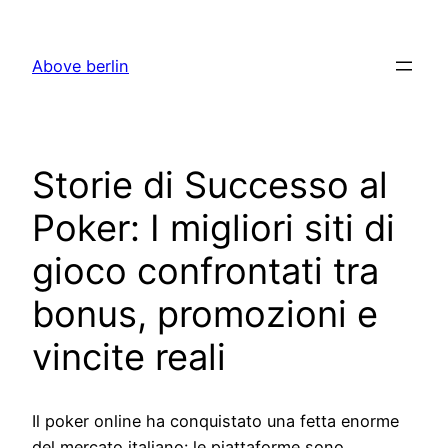
Skip
to
Above berlin
content
Storie di Successo al
Poker: I migliori siti di
gioco confrontati tra
bonus, promozioni e
vincite reali
Il poker online ha conquistato una fetta enorme
del mercato italiano: le piattaforme sono