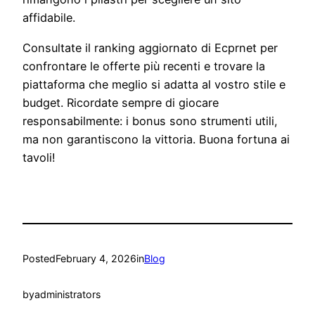
affidabile.
Consultate il ranking aggiornato di Ecprnet per
confrontare le offerte più recenti e trovare la
piattaforma che meglio si adatta al vostro stile e
budget. Ricordate sempre di giocare
responsabilmente: i bonus sono strumenti utili,
ma non garantiscono la vittoria. Buona fortuna ai
tavoli!
Posted
February 4, 2026
in
Blog
by
administrators