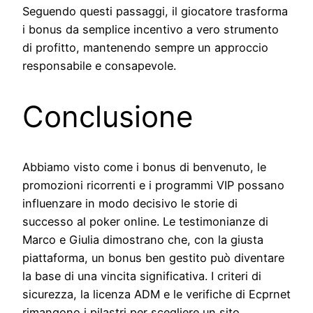
Seguendo questi passaggi, il giocatore trasforma
i bonus da semplice incentivo a vero strumento
di profitto, mantenendo sempre un approccio
responsabile e consapevole.
Conclusione
Abbiamo visto come i bonus di benvenuto, le
promozioni ricorrenti e i programmi VIP possano
influenzare in modo decisivo le storie di
successo al poker online. Le testimonianze di
Marco e Giulia dimostrano che, con la giusta
piattaforma, un bonus ben gestito può diventare
la base di una vincita significativa. I criteri di
sicurezza, la licenza ADM e le verifiche di Ecprnet
rimangono i pilastri per scegliere un sito