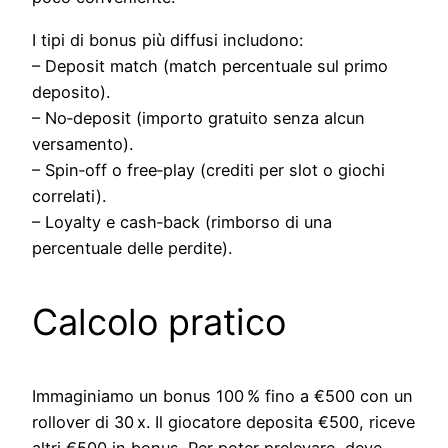
I tipi di bonus più diffusi includono:
– Deposit match (match percentuale sul primo
deposito).
– No‑deposit (importo gratuito senza alcun
versamento).
– Spin‑off o free‑play (crediti per slot o giochi
correlati).
– Loyalty e cash‑back (rimborso di una
percentuale delle perdite).
Calcolo pratico
Immaginiamo un bonus 100 % fino a €500 con un
rollover di 30 x. Il giocatore deposita €500, riceve
altri €500 in bonus. Per poter prelevare, deve