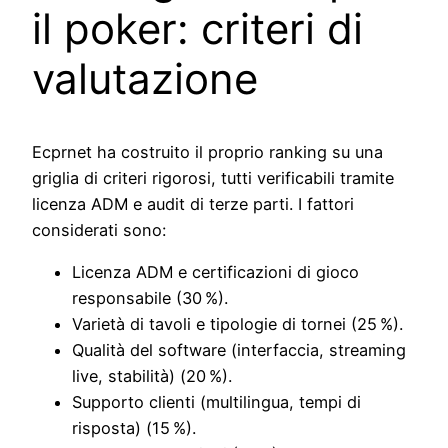
il poker: criteri di
valutazione
Ecprnet ha costruito il proprio ranking su una
griglia di criteri rigorosi, tutti verificabili tramite
licenza ADM e audit di terze parti. I fattori
considerati sono:
Licenza ADM e certificazioni di gioco
responsabile (30 %).
Varietà di tavoli e tipologie di tornei (25 %).
Qualità del software (interfaccia, streaming
live, stabilità) (20 %).
Supporto clienti (multilingua, tempi di
risposta) (15 %).