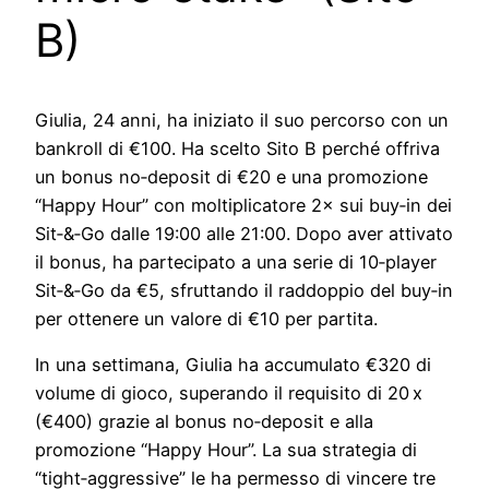
B)
Giulia, 24 anni, ha iniziato il suo percorso con un
bankroll di €100. Ha scelto Sito B perché offriva
un bonus no‑deposit di €20 e una promozione
“Happy Hour” con moltiplicatore 2× sui buy‑in dei
Sit‑&‑Go dalle 19:00 alle 21:00. Dopo aver attivato
il bonus, ha partecipato a una serie di 10‑player
Sit‑&‑Go da €5, sfruttando il raddoppio del buy‑in
per ottenere un valore di €10 per partita.
In una settimana, Giulia ha accumulato €320 di
volume di gioco, superando il requisito di 20 x
(€400) grazie al bonus no‑deposit e alla
promozione “Happy Hour”. La sua strategia di
“tight‑aggressive” le ha permesso di vincere tre