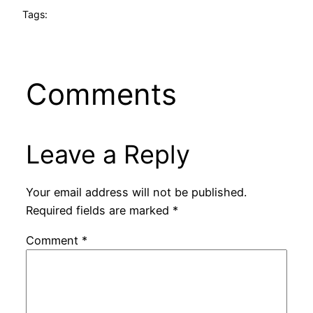
Tags:
Comments
Leave a Reply
Your email address will not be published.
Required fields are marked
*
Comment
*