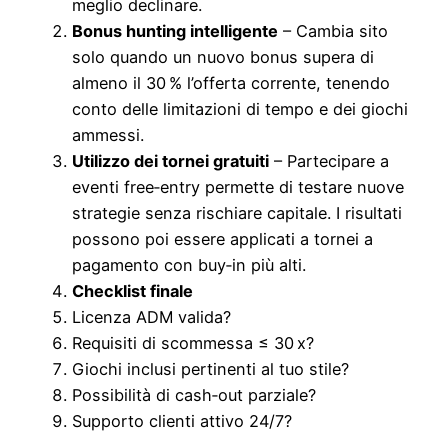
meglio declinare.
Bonus hunting intelligente
– Cambia sito
solo quando un nuovo bonus supera di
almeno il 30 % l’offerta corrente, tenendo
conto delle limitazioni di tempo e dei giochi
ammessi.
Utilizzo dei tornei gratuiti
– Partecipare a
eventi free‑entry permette di testare nuove
strategie senza rischiare capitale. I risultati
possono poi essere applicati a tornei a
pagamento con buy‑in più alti.
Checklist finale
Licenza ADM valida?
Requisiti di scommessa ≤ 30 x?
Giochi inclusi pertinenti al tuo stile?
Possibilità di cash‑out parziale?
Supporto clienti attivo 24/7?