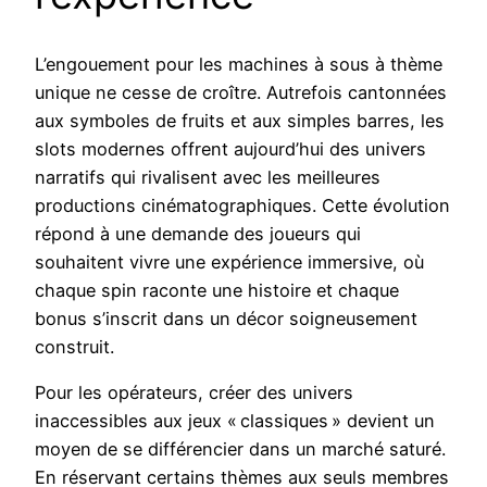
L’engouement pour les machines à sous à thème
unique ne cesse de croître. Autrefois cantonnées
aux symboles de fruits et aux simples barres, les
slots modernes offrent aujourd’hui des univers
narratifs qui rivalisent avec les meilleures
productions cinématographiques. Cette évolution
répond à une demande des joueurs qui
souhaitent vivre une expérience immersive, où
chaque spin raconte une histoire et chaque
bonus s’inscrit dans un décor soigneusement
construit.
Pour les opérateurs, créer des univers
inaccessibles aux jeux « classiques » devient un
moyen de se différencier dans un marché saturé.
En réservant certains thèmes aux seuls membres