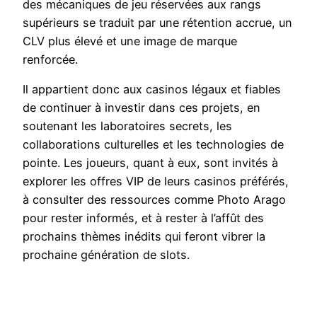
des mécaniques de jeu réservées aux rangs
supérieurs se traduit par une rétention accrue, un
CLV plus élevé et une image de marque
renforcée.
Il appartient donc aux casinos légaux et fiables
de continuer à investir dans ces projets, en
soutenant les laboratoires secrets, les
collaborations culturelles et les technologies de
pointe. Les joueurs, quant à eux, sont invités à
explorer les offres VIP de leurs casinos préférés,
à consulter des ressources comme Photo Arago
pour rester informés, et à rester à l’affût des
prochains thèmes inédits qui feront vibrer la
prochaine génération de slots.