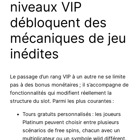
niveaux VIP
débloquent des
mécaniques de jeu
inédites
Le passage d’un rang VIP à un autre ne se limite
pas à des bonus monétaires ; il s’accompagne de
fonctionnalités qui modifient réellement la
structure du slot. Parmi les plus courantes :
Tours gratuits personnalisés : les joueurs
Platinum peuvent choisir entre plusieurs
scénarios de free spins, chacun avec un
multiplicateur ou un symbole wild différent.