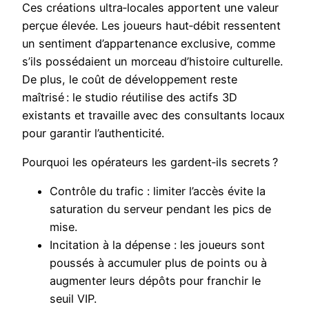
Ces créations ultra‑locales apportent une valeur
perçue élevée. Les joueurs haut‑débit ressentent
un sentiment d’appartenance exclusive, comme
s’ils possédaient un morceau d’histoire culturelle.
De plus, le coût de développement reste
maîtrisé : le studio réutilise des actifs 3D
existants et travaille avec des consultants locaux
pour garantir l’authenticité.
Pourquoi les opérateurs les gardent‑ils secrets ?
Contrôle du trafic : limiter l’accès évite la
saturation du serveur pendant les pics de
mise.
Incitation à la dépense : les joueurs sont
poussés à accumuler plus de points ou à
augmenter leurs dépôts pour franchir le
seuil VIP.