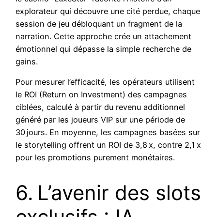
explorateur qui découvre une cité perdue, chaque
session de jeu débloquant un fragment de la
narration. Cette approche crée un attachement
émotionnel qui dépasse la simple recherche de
gains.
Pour mesurer l’efficacité, les opérateurs utilisent
le ROI (Return on Investment) des campagnes
ciblées, calculé à partir du revenu additionnel
généré par les joueurs VIP sur une période de
30 jours. En moyenne, les campagnes basées sur
le storytelling offrent un ROI de 3,8 x, contre 2,1 x
pour les promotions purement monétaires.
6. L’avenir des slots
exclusifs : IA