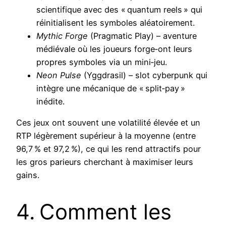
scientifique avec des « quantum reels » qui
réinitialisent les symboles aléatoirement.
Mythic Forge
(Pragmatic Play) – aventure
médiévale où les joueurs forge‑ont leurs
propres symboles via un mini‑jeu.
Neon Pulse
(Yggdrasil) – slot cyberpunk qui
intègre une mécanique de « split‑pay »
inédite.
Ces jeux ont souvent une volatilité élevée et un
RTP légèrement supérieur à la moyenne (entre
96,7 % et 97,2 %), ce qui les rend attractifs pour
les gros parieurs cherchant à maximiser leurs
gains.
4. Comment les