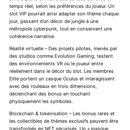
temps réel, selon les préférences du joueur. Un
slot VIP pourrait ainsi adapter son thème chaque
jour, passant d’un décor de jungle à une
métropole cyberpunk, tout en conservant une
cohérence narrative.
Réalité virtuelle – Des projets pilotes, menés par
des studios comme Evolution Gaming, testent
des environnements VR où le joueur entre
réellement dans le décor du slot. Les membres
Elite portent un casque Oculus et interagissent
avec des rouleaux en trois dimensions,
déclenchant des bonus en touchant
physiquement les symboles.
Blockchain & tokenisation – Les bonus rares et
les collectibles de thèmes exclusifs peuvent être
transformés en NFT sécurisés. Un « masque