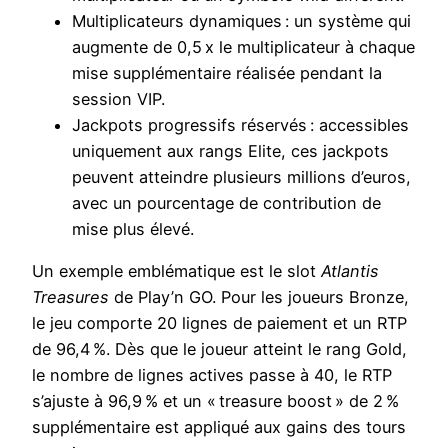
Multiplicateurs dynamiques : un système qui
augmente de 0,5 x le multiplicateur à chaque
mise supplémentaire réalisée pendant la
session VIP.
Jackpots progressifs réservés : accessibles
uniquement aux rangs Elite, ces jackpots
peuvent atteindre plusieurs millions d’euros,
avec un pourcentage de contribution de
mise plus élevé.
Un exemple emblématique est le slot
Atlantis
Treasures
de Play’n GO. Pour les joueurs Bronze,
le jeu comporte 20 lignes de paiement et un RTP
de 96,4 %. Dès que le joueur atteint le rang Gold,
le nombre de lignes actives passe à 40, le RTP
s’ajuste à 96,9 % et un « treasure boost » de 2 %
supplémentaire est appliqué aux gains des tours