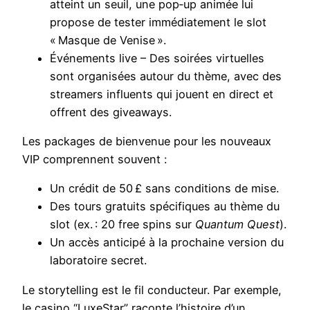
atteint un seuil, une pop‑up animée lui
propose de tester immédiatement le slot
« Masque de Venise ».
Événements live – Des soirées virtuelles
sont organisées autour du thème, avec des
streamers influents qui jouent en direct et
offrent des giveaways.
Les packages de bienvenue pour les nouveaux
VIP comprennent souvent :
Un crédit de 50 £ sans conditions de mise.
Des tours gratuits spécifiques au thème du
slot (ex. : 20 free spins sur
Quantum Quest
).
Un accès anticipé à la prochaine version du
laboratoire secret.
Le storytelling est le fil conducteur. Par exemple,
le casino “LuxeStar” raconte l’histoire d’un