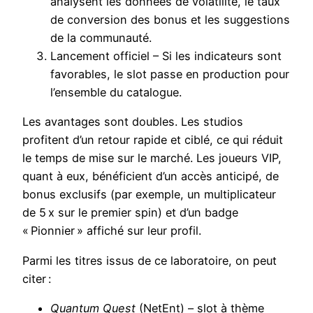
analysent les données de volatilité, le taux
de conversion des bonus et les suggestions
de la communauté.
Lancement officiel – Si les indicateurs sont
favorables, le slot passe en production pour
l’ensemble du catalogue.
Les avantages sont doubles. Les studios
profitent d’un retour rapide et ciblé, ce qui réduit
le temps de mise sur le marché. Les joueurs VIP,
quant à eux, bénéficient d’un accès anticipé, de
bonus exclusifs (par exemple, un multiplicateur
de 5 x sur le premier spin) et d’un badge
« Pionnier » affiché sur leur profil.
Parmi les titres issus de ce laboratoire, on peut
citer :
Quantum Quest
(NetEnt) – slot à thème