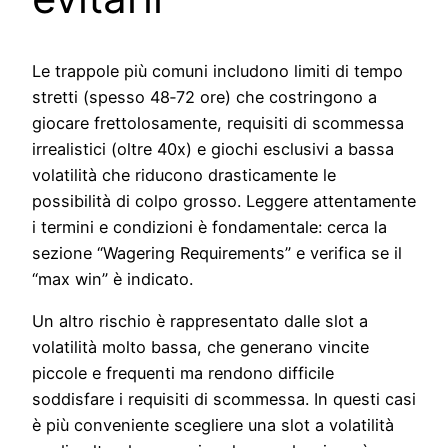
Le trappole più comuni includono limiti di tempo
stretti (spesso 48‑72 ore) che costringono a
giocare frettolosamente, requisiti di scommessa
irrealistici (oltre 40x) e giochi esclusivi a bassa
volatilità che riducono drasticamente le
possibilità di colpo grosso. Leggere attentamente
i termini e condizioni è fondamentale: cerca la
sezione “Wagering Requirements” e verifica se il
“max win” è indicato.
Un altro rischio è rappresentato dalle slot a
volatilità molto bassa, che generano vincite
piccole e frequenti ma rendono difficile
soddisfare i requisiti di scommessa. In questi casi
è più conveniente scegliere una slot a volatilità