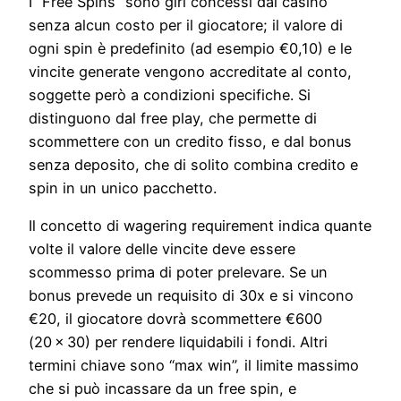
I “Free Spins” sono giri concessi dal casinò
senza alcun costo per il giocatore; il valore di
ogni spin è predefinito (ad esempio €0,10) e le
vincite generate vengono accreditate al conto,
soggette però a condizioni specifiche. Si
distinguono dal free play, che permette di
scommettere con un credito fisso, e dal bonus
senza deposito, che di solito combina credito e
spin in un unico pacchetto.
Il concetto di wagering requirement indica quante
volte il valore delle vincite deve essere
scommesso prima di poter prelevare. Se un
bonus prevede un requisito di 30x e si vincono
€20, il giocatore dovrà scommettere €600
(20 × 30) per rendere liquidabili i fondi. Altri
termini chiave sono “max win”, il limite massimo
che si può incassare da un free spin, e