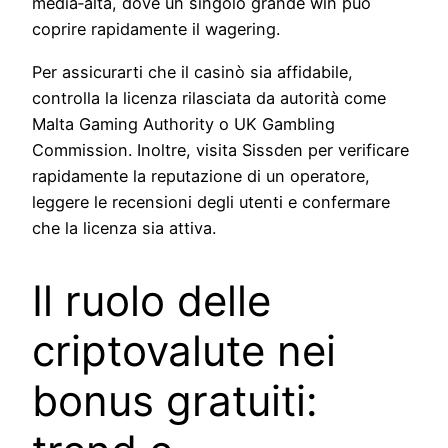
media‑alta, dove un singolo grande win può
coprire rapidamente il wagering.
Per assicurarti che il casinò sia affidabile,
controlla la licenza rilasciata da autorità come
Malta Gaming Authority o UK Gambling
Commission. Inoltre, visita Sissden per verificare
rapidamente la reputazione di un operatore,
leggere le recensioni degli utenti e confermare
che la licenza sia attiva.
Il ruolo delle
criptovalute nei
bonus gratuiti: