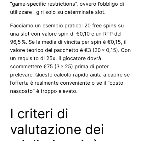
“game‑specific restrictions”, ovvero l’obbligo di
utilizzare i giri solo su determinate slot.
Facciamo un esempio pratico: 20 free spins su
una slot con valore spin di €0,10 e un RTP del
96,5 %. Se la media di vincita per spin è €0,15, il
valore teorico del pacchetto è €3 (20 × 0,15). Con
un requisito di 25x, il giocatore dovrà
scommettere €75 (3 × 25) prima di poter
prelevare. Questo calcolo rapido aiuta a capire se
l’offerta è realmente conveniente o se il “costo
nascosto” è troppo elevato.
I criteri di
valutazione dei