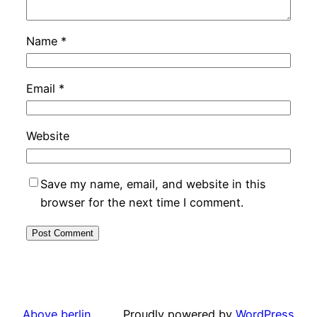
Name
*
Email
*
Website
Save my name, email, and website in this
browser for the next time I comment.
Above berlin
Proudly powered by
WordPress