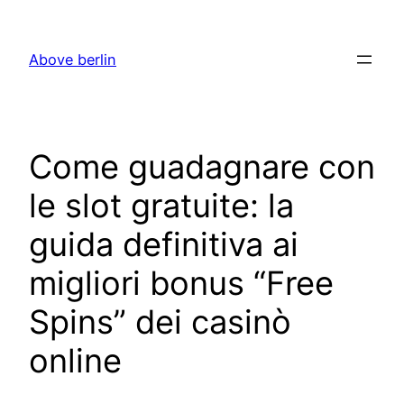
Skip
to
Above berlin
content
Come guadagnare con
le slot gratuite: la
guida definitiva ai
migliori bonus “Free
Spins” dei casinò
online