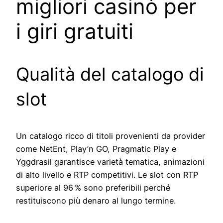
migliori casinò per
i giri gratuiti
Qualità del catalogo di
slot
Un catalogo ricco di titoli provenienti da provider
come NetEnt, Play’n GO, Pragmatic Play e
Yggdrasil garantisce varietà tematica, animazioni
di alto livello e RTP competitivi. Le slot con RTP
superiore al 96 % sono preferibili perché
restituiscono più denaro al lungo termine.