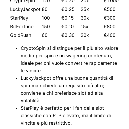
CryptoSpin
120
€0,20
20x
€1 000
LuckyJackpot
80
€0,25
25x
€500
StarPlay
100
€0,15
30x
€300
BitFortune
150
€0,10
15x
€800
GoldRush
60
€0,30
20x
€400
CryptoSpin si distingue per il più alto valore
medio per spin e un wagering contenuto,
ideale per chi vuole convertire rapidamente
le vincite.
LuckyJackpot offre una buona quantità di
spin ma richiede un requisito più alto;
conviene a chi preferisce slot ad alta
volatilità.
StarPlay è perfetto per i fan delle slot
classiche con RTP elevato, ma il limite di
vincita è più restrittivo.