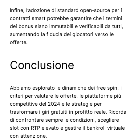
Infine, l’adozione di standard open‑source per i
contratti smart potrebbe garantire che i termini
dei bonus siano immutabili e verificabili da tutti,
aumentando la fiducia dei giocatori verso le
offerte.
Conclusione
Abbiamo esplorato le dinamiche dei free spin, i
criteri per valutare le offerte, le piattaforme più
competitive del 2024 e le strategie per
trasformare i giri gratuiti in profitto reale. Ricorda
di confrontare sempre le condizioni, scegliere
slot con RTP elevato e gestire il bankroll virtuale
con attenzione.