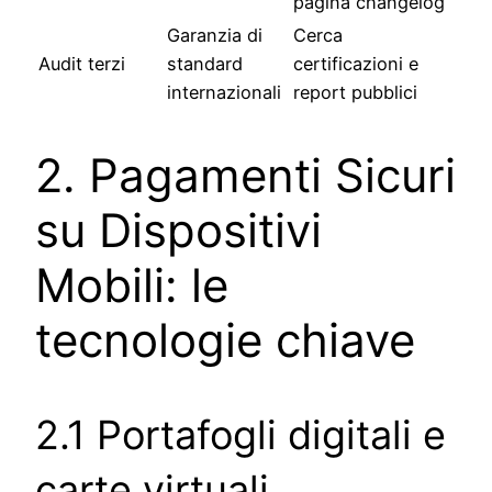
pagina changelog
Garanzia di
Cerca
Audit terzi
standard
certificazioni e
internazionali
report pubblici
2. Pagamenti Sicuri
su Dispositivi
Mobili: le
tecnologie chiave
2.1 Portafogli digitali e
carte virtuali