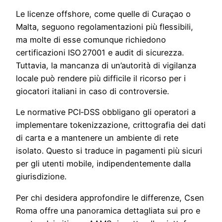
Le licenze offshore, come quelle di Curaçao o
Malta, seguono regolamentazioni più flessibili,
ma molte di esse comunque richiedono
certificazioni ISO 27001 e audit di sicurezza.
Tuttavia, la mancanza di un’autorità di vigilanza
locale può rendere più difficile il ricorso per i
giocatori italiani in caso di controversie.
Le normative PCI‑DSS obbligano gli operatori a
implementare tokenizzazione, crittografia dei dati
di carta e a mantenere un ambiente di rete
isolato. Questo si traduce in pagamenti più sicuri
per gli utenti mobile, indipendentemente dalla
giurisdizione.
Per chi desidera approfondire le differenze, Csen
Roma offre una panoramica dettagliata sui pro e