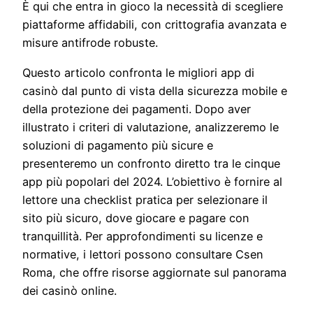
È qui che entra in gioco la necessità di scegliere
piattaforme affidabili, con crittografia avanzata e
misure antifrode robuste.
Questo articolo confronta le migliori app di
casinò dal punto di vista della sicurezza mobile e
della protezione dei pagamenti. Dopo aver
illustrato i criteri di valutazione, analizzeremo le
soluzioni di pagamento più sicure e
presenteremo un confronto diretto tra le cinque
app più popolari del 2024. L’obiettivo è fornire al
lettore una checklist pratica per selezionare il
sito più sicuro, dove giocare e pagare con
tranquillità. Per approfondimenti su licenze e
normative, i lettori possono consultare Csen
Roma, che offre risorse aggiornate sul panorama
dei casinò online.