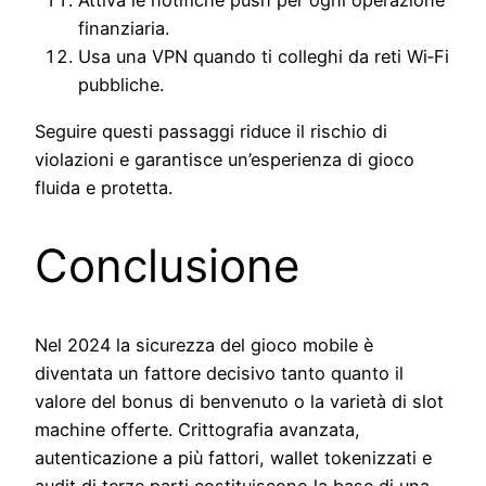
Attiva le notifiche push per ogni operazione
finanziaria.
Usa una VPN quando ti colleghi da reti Wi‑Fi
pubbliche.
Seguire questi passaggi riduce il rischio di
violazioni e garantisce un’esperienza di gioco
fluida e protetta.
Conclusione
Nel 2024 la sicurezza del gioco mobile è
diventata un fattore decisivo tanto quanto il
valore del bonus di benvenuto o la varietà di slot
machine offerte. Crittografia avanzata,
autenticazione a più fattori, wallet tokenizzati e