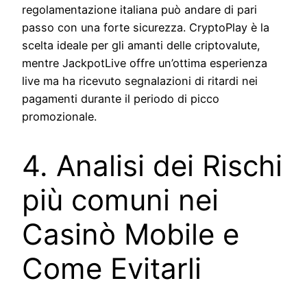
regolamentazione italiana può andare di pari
passo con una forte sicurezza. CryptoPlay è la
scelta ideale per gli amanti delle criptovalute,
mentre JackpotLive offre un’ottima esperienza
live ma ha ricevuto segnalazioni di ritardi nei
pagamenti durante il periodo di picco
promozionale.
4. Analisi dei Rischi
più comuni nei
Casinò Mobile e
Come Evitarli