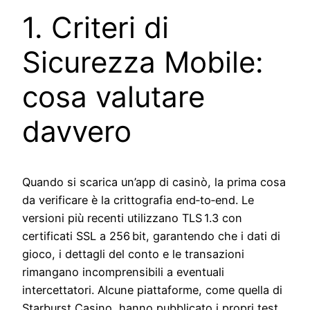
1. Criteri di
Sicurezza Mobile:
cosa valutare
davvero
Quando si scarica un’app di casinò, la prima cosa
da verificare è la crittografia end‑to‑end. Le
versioni più recenti utilizzano TLS 1.3 con
certificati SSL a 256 bit, garantendo che i dati di
gioco, i dettagli del conto e le transazioni
rimangano incomprensibili a eventuali
intercettatori. Alcune piattaforme, come quella di
Starburst Casino, hanno pubblicato i propri test