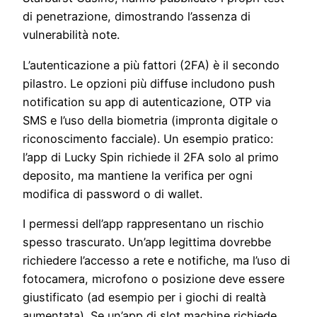
di penetrazione, dimostrando l’assenza di
vulnerabilità note.
L’autenticazione a più fattori (2FA) è il secondo
pilastro. Le opzioni più diffuse includono push
notification su app di autenticazione, OTP via
SMS e l’uso della biometria (impronta digitale o
riconoscimento facciale). Un esempio pratico:
l’app di Lucky Spin richiede il 2FA solo al primo
deposito, ma mantiene la verifica per ogni
modifica di password o di wallet.
I permessi dell’app rappresentano un rischio
spesso trascurato. Un’app legittima dovrebbe
richiedere l’accesso a rete e notifiche, ma l’uso di
fotocamera, microfono o posizione deve essere
giustificato (ad esempio per i giochi di realtà
aumentata). Se un’app di slot machine richiede