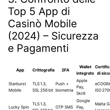
Top 5 App di
Casinò Mobile
(2024) – Sicurezza
e Pagamenti
Wallet
Certifi
App
Crittografia
2FA
integrato
di sic
Apple
Starburst
TLS 1.3,
Push +
eCOGRA
Pay,
Mobile
SSL 256 bit
biometria
ISO 270
Skrill
Google
TLS 1.3,
Malta 
Lucky Spin
OTP SMS
Pay,