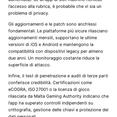
l’accesso alla rubrica, è probabile che vi sia un
problema di privacy.
Gli aggiornamenti e le patch sono anch’essi
fondamentali. Le piattaforme più sicure rilasciano
aggiornamenti mensili, supportano le ultime
versioni di iOS e Android e mantengono la
compatibilità con dispositivi legacy per almeno
due anni. Un monitoraggio costante riduce la
superficie di attacco.
Infine, il test di penetrazione e audit di terze parti
conferisce credibilità. Certificazioni come
eCOGRA, ISO 27001 o la licenza di gioco
rilasciata da Malta Gaming Authority indicano che
l’app ha superato controlli indipendenti su
crittografia, gestione delle chiavi e protezione dei
dati personali.