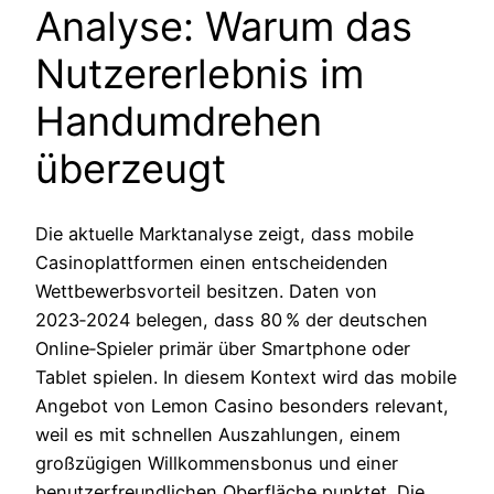
Analyse: Warum das
Nutzererlebnis im
Handumdrehen
überzeugt
Die aktuelle Marktanalyse zeigt, dass mobile
Casinoplattformen einen entscheidenden
Wettbewerbsvorteil besitzen. Daten von
2023‑2024 belegen, dass 80 % der deutschen
Online‑Spieler primär über Smartphone oder
Tablet spielen. In diesem Kontext wird das mobile
Angebot von Lemon Casino besonders relevant,
weil es mit schnellen Auszahlungen, einem
großzügigen Willkommensbonus und einer
benutzerfreundlichen Oberfläche punktet. Die