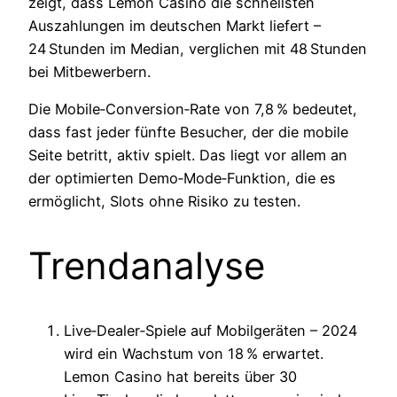
zeigt, dass Lemon Casino die schnellsten
Auszahlungen im deutschen Markt liefert –
24 Stunden im Median, verglichen mit 48 Stunden
bei Mitbewerbern.
Die Mobile‑Conversion‑Rate von 7,8 % bedeutet,
dass fast jeder fünfte Besucher, der die mobile
Seite betritt, aktiv spielt. Das liegt vor allem an
der optimierten Demo‑Mode‑Funktion, die es
ermöglicht, Slots ohne Risiko zu testen.
Trendanalyse
Live‑Dealer‑Spiele auf Mobilgeräten – 2024
wird ein Wachstum von 18 % erwartet.
Lemon Casino hat bereits über 30