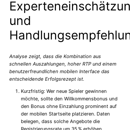
Experteneinschätzu
und
Handlungsempfehlu
Analyse zeigt, dass die Kombination aus
schnellen Auszahlungen, hoher RTP und einem
benutzerfreundlichen mobilen Interface das
entscheidende Erfolgsrezept ist.
Kurzfristig: Wer neue Spieler gewinnen
möchte, sollte den Willkommensbonus und
den Bonus ohne Einzahlung prominent auf
der mobilen Startseite platzieren. Daten
belegen, dass solche Angebote die
Registrierungsrate um 35 % erhöhen.