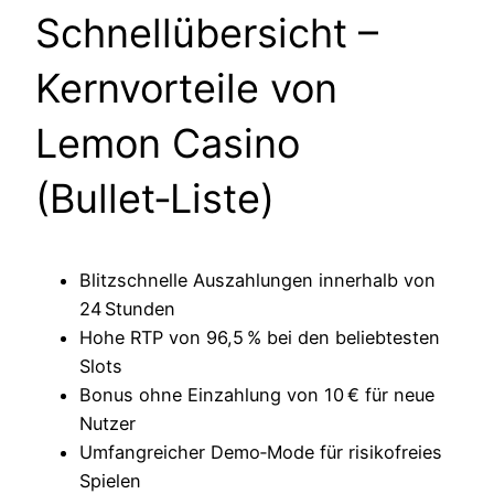
Schnellübersicht –
Kernvorteile von
Lemon Casino
(Bullet‑Liste)
Blitzschnelle Auszahlungen innerhalb von
24 Stunden
Hohe RTP von 96,5 % bei den beliebtesten
Slots
Bonus ohne Einzahlung von 10 € für neue
Nutzer
Umfangreicher Demo‑Mode für risikofreies
Spielen