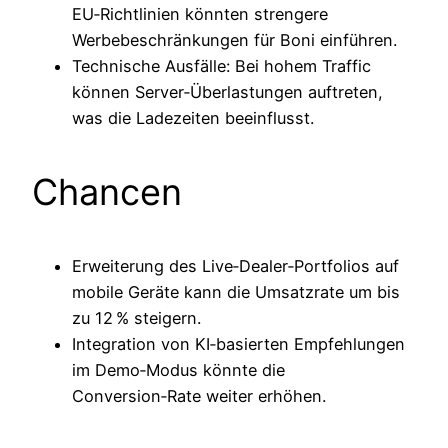
EU‑Richtlinien könnten strengere
Werbebeschränkungen für Boni einführen.
Technische Ausfälle: Bei hohem Traffic
können Server‑Überlastungen auftreten,
was die Ladezeiten beeinflusst.
Chancen
Erweiterung des Live‑Dealer‑Portfolios auf
mobile Geräte kann die Umsatzrate um bis
zu 12 % steigern.
Integration von KI‑basierten Empfehlungen
im Demo‑Modus könnte die
Conversion‑Rate weiter erhöhen.