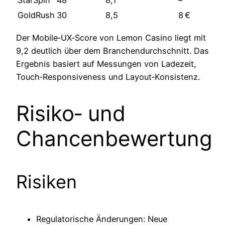
GoldRush
30
8,5
8 €
Der Mobile‑UX‑Score von Lemon Casino liegt mit
9,2 deutlich über dem Branchendurchschnitt. Das
Ergebnis basiert auf Messungen von Ladezeit,
Touch‑Responsiveness und Layout‑Konsistenz.
Risiko‑ und
Chancenbewertung
Risiken
Regulatorische Änderungen: Neue