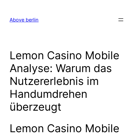
Skip
to
Above berlin
content
Lemon Casino Mobile
Analyse: Warum das
Nutzererlebnis im
Handumdrehen
überzeugt
Lemon Casino Mobile