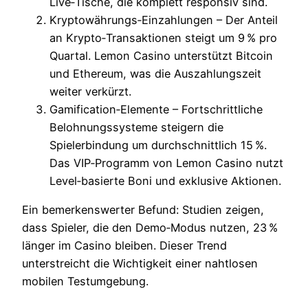
Live‑Tische, die komplett responsiv sind.
Kryptowährungs‑Einzahlungen – Der Anteil
an Krypto‑Transaktionen steigt um 9 % pro
Quartal. Lemon Casino unterstützt Bitcoin
und Ethereum, was die Auszahlungszeit
weiter verkürzt.
Gamification‑Elemente – Fortschrittliche
Belohnungssysteme steigern die
Spielerbindung um durchschnittlich 15 %.
Das VIP‑Programm von Lemon Casino nutzt
Level‑basierte Boni und exklusive Aktionen.
Ein bemerkenswerter Befund: Studien zeigen,
dass Spieler, die den Demo‑Modus nutzen, 23 %
länger im Casino bleiben. Dieser Trend
unterstreicht die Wichtigkeit einer nahtlosen
mobilen Testumgebung.