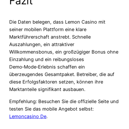
Fazit
Die Daten belegen, dass Lemon Casino mit
seiner mobilen Plattform eine klare
Marktführerschaft anstrebt. Schnelle
Auszahlungen, ein attraktiver
Willkommensbonus, ein großzügiger Bonus ohne
Einzahlung und ein reibungsloses
Demo‑Mode‑Erlebnis schaffen ein
überzeugendes Gesamtpaket. Betreiber, die auf
diese Erfolgsfaktoren setzen, können ihre
Marktanteile signifikant ausbauen.
Empfehlung: Besuchen Sie die offizielle Seite und
testen Sie das mobile Angebot selbst:
Lemoncasino De
.