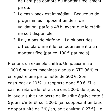
ne tient pas compte du montant réellement
perdu.
Le cash‑back est immédiat – Beaucoup de
programmes imposent un délai de
validation, parfois 48 h, avant que le crédit
ne soit disponible.
Il n’y a pas de plafond – La plupart des
offres plafonnent le remboursement à un
montant fixe (par ex. 100 € par mois).
Prenons un exemple chiffré. Un joueur mise
1 000 € sur des machines à sous à RTP 96 % et
enregistre une perte nette de 500 €. Son
cash‑back à 10 % lui rapporte donc 50 €. Si le
casino retarde le retrait de ces 500 € de 5 jours,
le joueur subit une perte de liquidité équivalente à
5 jours d’intérêt sur 500 € (en supposant un taux
d’opportunité de 2 % / an, soit environ 0,27 €). Le