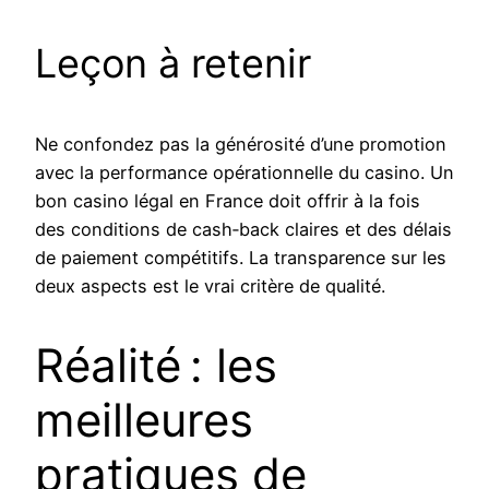
Leçon à retenir
Ne confondez pas la générosité d’une promotion
avec la performance opérationnelle du casino. Un
bon casino légal en France doit offrir à la fois
des conditions de cash‑back claires et des délais
de paiement compétitifs. La transparence sur les
deux aspects est le vrai critère de qualité.
Réalité : les
meilleures
pratiques de