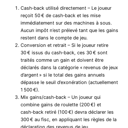
Cash‑back utilisé directement – Le joueur
reçoit 50 € de cash‑back et les mise
immédiatement sur des machines à sous.
Aucun impôt n’est prélevé tant que les gains
restent dans le compte de jeu.
Conversion et retrait – Si le joueur retire
30 € issus du cash‑back, ces 30 € sont
traités comme un gain et doivent être
déclarés dans la catégorie « revenus de jeux
d’argent » si le total des gains annuels
dépasse le seuil d’exonération (actuellement
1 500 €).
Mix gains/cash‑back – Un joueur qui
combine gains de roulette (200 €) et
cash‑back retiré (100 €) devra déclarer les
300 € au fisc, en appliquant les règles de la
déclaration des revenus de jeu.