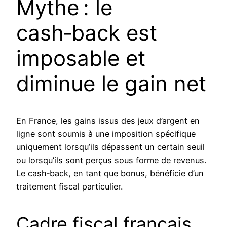
Mythe : le
cash‑back est
imposable et
diminue le gain net
En France, les gains issus des jeux d’argent en
ligne sont soumis à une imposition spécifique
uniquement lorsqu’ils dépassent un certain seuil
ou lorsqu’ils sont perçus sous forme de revenus.
Le cash‑back, en tant que bonus, bénéficie d’un
traitement fiscal particulier.
Cadre fiscal français