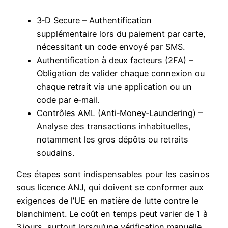
3‑D Secure – Authentification
supplémentaire lors du paiement par carte,
nécessitant un code envoyé par SMS.
Authentification à deux facteurs (2FA) –
Obligation de valider chaque connexion ou
chaque retrait via une application ou un
code par e‑mail.
Contrôles AML (Anti‑Money‑Laundering) –
Analyse des transactions inhabituelles,
notamment les gros dépôts ou retraits
soudains.
Ces étapes sont indispensables pour les casinos
sous licence ANJ, qui doivent se conformer aux
exigences de l’UE en matière de lutte contre le
blanchiment. Le coût en temps peut varier de 1 à
3 jours, surtout lorsqu’une vérification manuelle