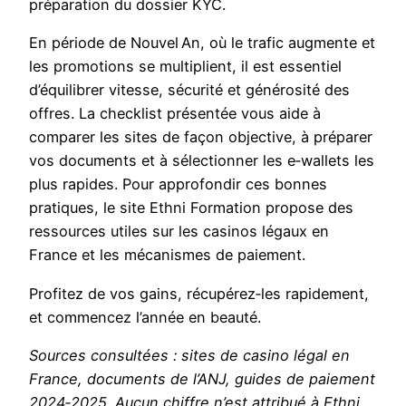
préparation du dossier KYC.
En période de Nouvel An, où le trafic augmente et
les promotions se multiplient, il est essentiel
d’équilibrer vitesse, sécurité et générosité des
offres. La checklist présentée vous aide à
comparer les sites de façon objective, à préparer
vos documents et à sélectionner les e‑wallets les
plus rapides. Pour approfondir ces bonnes
pratiques, le site Ethni Formation propose des
ressources utiles sur les casinos légaux en
France et les mécanismes de paiement.
Profitez de vos gains, récupérez‑les rapidement,
et commencez l’année en beauté.
Sources consultées : sites de casino légal en
France, documents de l’ANJ, guides de paiement
2024‑2025. Aucun chiffre n’est attribué à Ethni