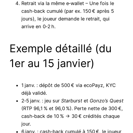
Retrait via la même e‑wallet – Une fois le
cash‑back cumulé (par ex. 150 € après 5
jours), le joueur demande le retrait, qui
arrive en 0‑2 h.
Exemple détaillé (du
1er au 15 janvier)
1 janv. : dépôt de 500 € via ecoPayz, KYC
déjà validé.
2‑5 janv. : jeu sur
Starburst
et
Gonzo’s Quest
(RTP 96,1 % et 96,0 %). Perte nette de 300 €,
cash‑back de 10 % → 30 € crédités chaque
jour.
6 janv. : cash‑back cumulé à 150 €, le joueur