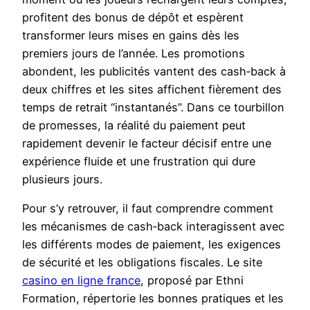
profitent des bonus de dépôt et espèrent
transformer leurs mises en gains dès les
premiers jours de l’année. Les promotions
abondent, les publicités vantent des cash‑back à
deux chiffres et les sites affichent fièrement des
temps de retrait “instantanés”. Dans ce tourbillon
de promesses, la réalité du paiement peut
rapidement devenir le facteur décisif entre une
expérience fluide et une frustration qui dure
plusieurs jours.
Pour s’y retrouver, il faut comprendre comment
les mécanismes de cash‑back interagissent avec
les différents modes de paiement, les exigences
de sécurité et les obligations fiscales. Le site
casino en ligne france
, proposé par Ethni
Formation, répertorie les bonnes pratiques et les