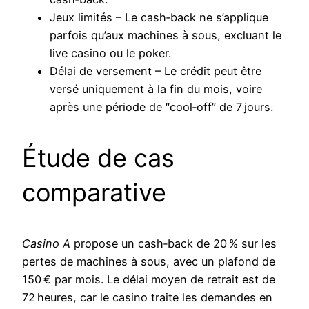
Jeux limités – Le cash‑back ne s’applique
parfois qu’aux machines à sous, excluant le
live casino ou le poker.
Délai de versement – Le crédit peut être
versé uniquement à la fin du mois, voire
après une période de “cool‑off” de 7 jours.
Étude de cas
comparative
Casino A
propose un cash‑back de 20 % sur les
pertes de machines à sous, avec un plafond de
150 € par mois. Le délai moyen de retrait est de
72 heures, car le casino traite les demandes en