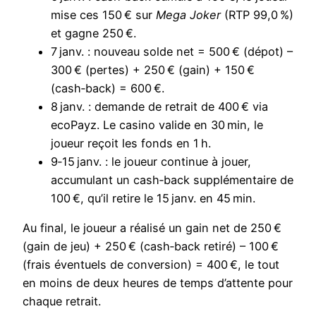
mise ces 150 € sur
Mega Joker
(RTP 99,0 %)
et gagne 250 €.
7 janv. : nouveau solde net = 500 € (dépot) –
300 € (pertes) + 250 € (gain) + 150 €
(cash‑back) = 600 €.
8 janv. : demande de retrait de 400 € via
ecoPayz. Le casino valide en 30 min, le
joueur reçoit les fonds en 1 h.
9‑15 janv. : le joueur continue à jouer,
accumulant un cash‑back supplémentaire de
100 €, qu’il retire le 15 janv. en 45 min.
Au final, le joueur a réalisé un gain net de 250 €
(gain de jeu) + 250 € (cash‑back retiré) – 100 €
(frais éventuels de conversion) = 400 €, le tout
en moins de deux heures de temps d’attente pour
chaque retrait.