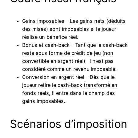
Gains imposables – Les gains nets (déduits
des mises) sont imposables si le joueur
réalise un bénéfice réel.
Bonus et cash‑back – Tant que le cash‑back
reste sous forme de crédit de jeu (non
convertible en argent réel), il n’est pas
considéré comme un revenu imposable.
Conversion en argent réel – Dès que le
joueur retire le cash‑back transformé en
fonds réels, il entre dans le champ des
gains imposables.
Scénarios d’imposition