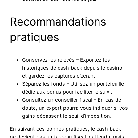
Recommandations
pratiques
Conservez les relevés – Exportez les
historiques de cash‑back depuis le casino
et gardez les captures d’écran.
Séparez les fonds – Utilisez un portefeuille
dédié aux bonus pour faciliter le suivi.
Consultez un conseiller fiscal – En cas de
doute, un expert pourra vous indiquer si vos
gains dépassent le seuil d’imposition.
En suivant ces bonnes pratiques, le cash‑back
ne devient pas un fardeau fiscal inattendu, mais