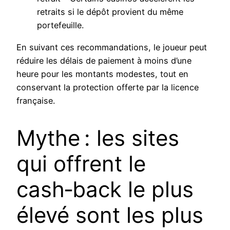
retraits si le dépôt provient du même
portefeuille.
En suivant ces recommandations, le joueur peut
réduire les délais de paiement à moins d’une
heure pour les montants modestes, tout en
conservant la protection offerte par la licence
française.
Mythe : les sites
qui offrent le
cash‑back le plus
élevé sont les plus