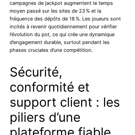
campagnes de jackpot augmentent le temps
moyen passé sur les sites de 23 % et la
fréquence des dépôts de 18 %. Les joueurs sont
incités à revenir quotidiennement pour vérifier
l’évolution du pot, ce qui crée une dynamique
d’engagement durable, surtout pendant les
phases cruciales d’une compétition.
Sécurité,
conformité et
support client : les
piliers d’une
plateforme fiable