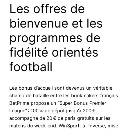
Les offres de
bienvenue et les
programmes de
fidélité orientés
football
Les bonus d’accueil sont devenus un véritable
champ de bataille entre les bookmakers français.
BetPrime propose un “Super Bonus Premier
League” : 100 % de dépôt jusqu’à 200 €,
accompagné de 20 € de paris gratuits sur les
matchs du week‑end. WinSport, à l’inverse, mise