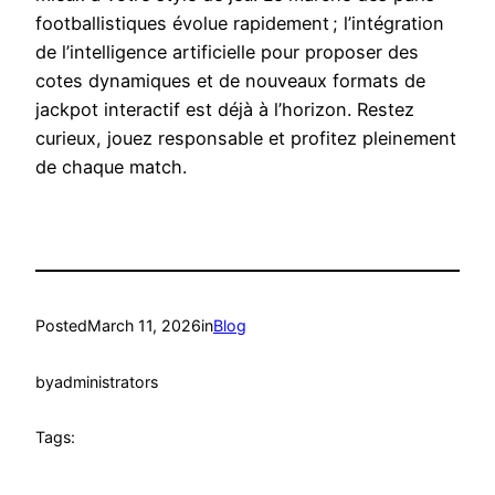
footballistiques évolue rapidement ; l’intégration
de l’intelligence artificielle pour proposer des
cotes dynamiques et de nouveaux formats de
jackpot interactif est déjà à l’horizon. Restez
curieux, jouez responsable et profitez pleinement
de chaque match.
Posted
March 11, 2026
in
Blog
by
administrators
Tags: