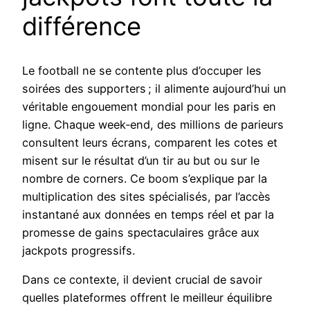
différence
Le football ne se contente plus d’occuper les
soirées des supporters ; il alimente aujourd’hui un
véritable engouement mondial pour les paris en
ligne. Chaque week‑end, des millions de parieurs
consultent leurs écrans, comparent les cotes et
misent sur le résultat d’un tir au but ou sur le
nombre de corners. Ce boom s’explique par la
multiplication des sites spécialisés, par l’accès
instantané aux données en temps réel et par la
promesse de gains spectaculaires grâce aux
jackpots progressifs.
Dans ce contexte, il devient crucial de savoir
quelles plateformes offrent le meilleur équilibre