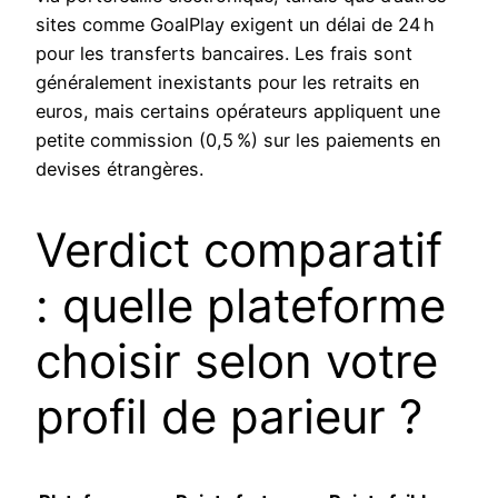
sites comme GoalPlay exigent un délai de 24 h
pour les transferts bancaires. Les frais sont
généralement inexistants pour les retraits en
euros, mais certains opérateurs appliquent une
petite commission (0,5 %) sur les paiements en
devises étrangères.
Verdict comparatif
: quelle plateforme
choisir selon votre
profil de parieur ?