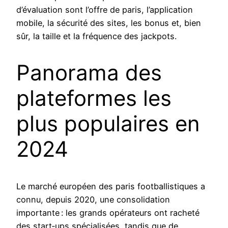
d’évaluation sont l’offre de paris, l’application
mobile, la sécurité des sites, les bonus et, bien
sûr, la taille et la fréquence des jackpots.
Panorama des
plateformes les
plus populaires en
2024
Le marché européen des paris footballistiques a
connu, depuis 2020, une consolidation
importante : les grands opérateurs ont racheté
des start‑ups spécialisées, tandis que de