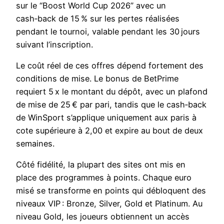
sur le “Boost World Cup 2026” avec un
cash‑back de 15 % sur les pertes réalisées
pendant le tournoi, valable pendant les 30 jours
suivant l’inscription.
Le coût réel de ces offres dépend fortement des
conditions de mise. Le bonus de BetPrime
requiert 5 x le montant du dépôt, avec un plafond
de mise de 25 € par pari, tandis que le cash‑back
de WinSport s’applique uniquement aux paris à
cote supérieure à 2,00 et expire au bout de deux
semaines.
Côté fidélité, la plupart des sites ont mis en
place des programmes à points. Chaque euro
misé se transforme en points qui débloquent des
niveaux VIP : Bronze, Silver, Gold et Platinum. Au
niveau Gold, les joueurs obtiennent un accès