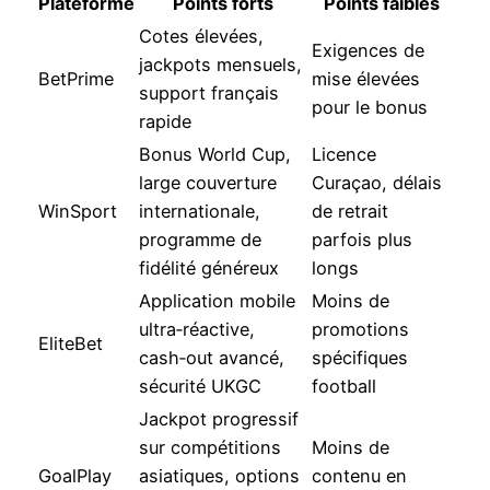
Plateforme
Points forts
Points faibles
Cotes élevées,
Exigences de
jackpots mensuels,
BetPrime
mise élevées
support français
pour le bonus
rapide
Bonus World Cup,
Licence
large couverture
Curaçao, délais
WinSport
internationale,
de retrait
programme de
parfois plus
fidélité généreux
longs
Application mobile
Moins de
ultra‑réactive,
promotions
EliteBet
cash‑out avancé,
spécifiques
sécurité UKGC
football
Jackpot progressif
sur compétitions
Moins de
GoalPlay
asiatiques, options
contenu en