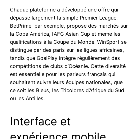
Chaque plateforme a développé une offre qui
dépasse largement la simple Premier League.
BetPrime, par exemple, propose des marchés sur
la Copa América, l’AFC Asian Cup et même les
qualifications à la Coupe du Monde. WinSport se
distingue par des paris sur les ligues africaines,
tandis que GoalPlay intègre régulièrement des
compétitions de clubs d’Océanie. Cette diversité
est essentielle pour les parieurs français qui
souhaitent suivre leurs équipes nationales, que
ce soit les Bleus, les Tricolores d’Afrique du Sud
ou les Antilles.
Interface et
expérience mobile