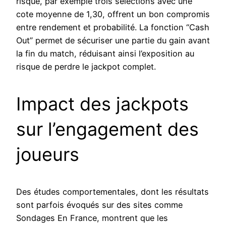
risque, par exemple trois sélections avec une
cote moyenne de 1,30, offrent un bon compromis
entre rendement et probabilité. La fonction “Cash
Out” permet de sécuriser une partie du gain avant
la fin du match, réduisant ainsi l’exposition au
risque de perdre le jackpot complet.
Impact des jackpots
sur l’engagement des
joueurs
Des études comportementales, dont les résultats
sont parfois évoqués sur des sites comme
Sondages En France, montrent que les