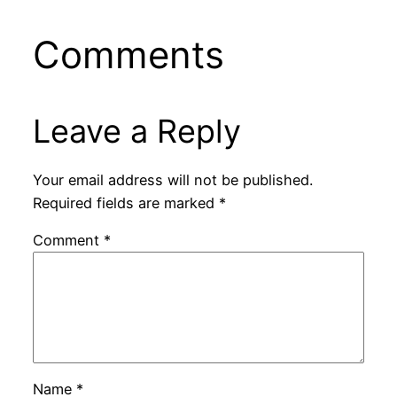
Comments
Leave a Reply
Your email address will not be published.
Required fields are marked
*
Comment
*
Name
*