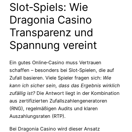
Slot‑Spiels: Wie
Dragonia Casino
Transparenz und
Spannung vereint
Ein gutes Online‑Casino muss Vertrauen
schaffen – besonders bei Slot‑Spielen, die auf
Zufall basieren. Viele Spieler fragen sich:
Wie
kann ich sicher sein, dass das Ergebnis wirklich
zufällig ist?
Die Antwort liegt in der Kombination
aus zertifizierten Zufallszahlengeneratoren
(RNG), regelmäßigen Audits und klaren
Auszahlungsraten (RTP).
Bei Dragonia Casino wird dieser Ansatz