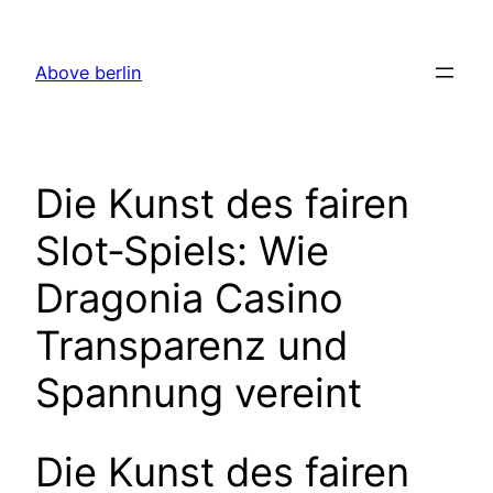
Skip
to
Above berlin
content
Die Kunst des fairen
Slot‑Spiels: Wie
Dragonia Casino
Transparenz und
Spannung vereint
Die Kunst des fairen