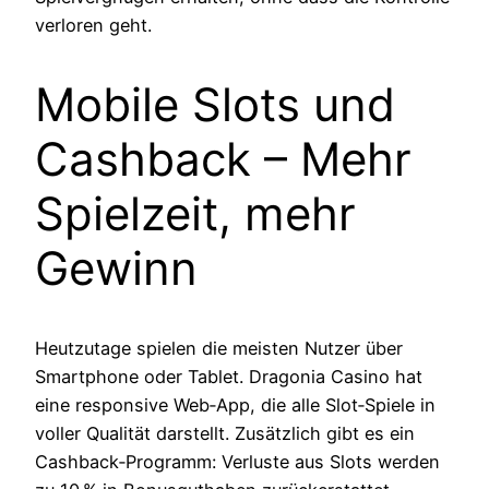
verloren geht.
Mobile Slots und
Cashback – Mehr
Spielzeit, mehr
Gewinn
Heutzutage spielen die meisten Nutzer über
Smartphone oder Tablet. Dragonia Casino hat
eine responsive Web‑App, die alle Slot‑Spiele in
voller Qualität darstellt. Zusätzlich gibt es ein
Cashback‑Programm: Verluste aus Slots werden