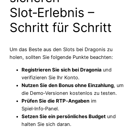
Slot‑Erlebnis –
Schritt für Schritt
Um das Beste aus den Slots bei Dragonis zu
holen, sollten Sie folgende Punkte beachten:
Registrieren Sie sich bei Dragonia
und
verifizieren Sie Ihr Konto.
Nutzen Sie den Bonus ohne Einzahlung
, um
die Demo‑Versionen kostenlos zu testen.
Prüfen Sie die RTP‑Angaben
im
Spiel‑Info‑Panel.
Setzen Sie ein persönliches Budget
und
halten Sie sich daran.