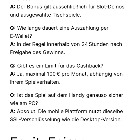
A:
Der Bonus gilt ausschließlich für Slot‑Demos
und ausgewählte Tischspiele.
Q:
Wie lange dauert eine Auszahlung per
E‑Wallet?
A:
In der Regel innerhalb von 24 Stunden nach
Freigabe des Gewinns.
Q:
Gibt es ein Limit für das Cashback?
A:
Ja, maximal 100 € pro Monat, abhängig von
Ihrem Spielverhalten.
Q:
Ist das Spiel auf dem Handy genauso sicher
wie am PC?
A:
Absolut. Die mobile Plattform nutzt dieselbe
SSL‑Verschlüsselung wie die Desktop‑Version.