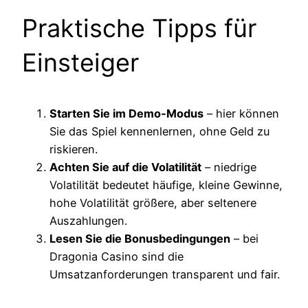
Praktische Tipps für
Einsteiger
Starten Sie im Demo‑Modus
– hier können
Sie das Spiel kennenlernen, ohne Geld zu
riskieren.
Achten Sie auf die Volatilität
– niedrige
Volatilität bedeutet häufige, kleine Gewinne,
hohe Volatilität größere, aber seltenere
Auszahlungen.
Lesen Sie die Bonusbedingungen
– bei
Dragonia Casino sind die
Umsatzanforderungen transparent und fair.