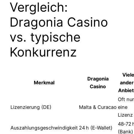
Vergleich:
Dragonia Casino
vs. typische
Konkurrenz
Viel
Dragonia
Merkmal
ander
Casino
Anbiet
Oft nur
Lizenzierung (DE)
Malta & Curacao
eine
Lizenz
48‑72 
Auszahlungsgeschwindigkeit
24 h (E‑Wallet)
(Bank)