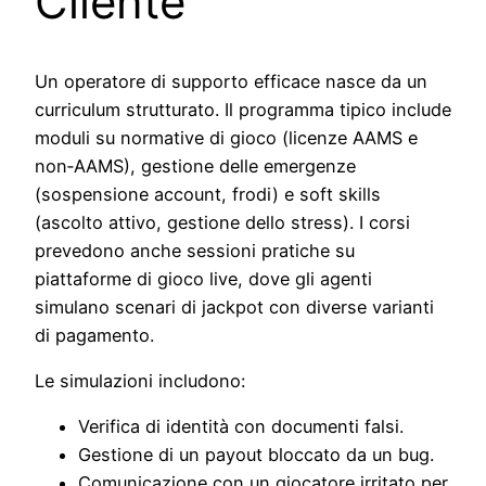
Cliente
Un operatore di supporto efficace nasce da un
curriculum strutturato. Il programma tipico include
moduli su normative di gioco (licenze AAMS e
non‑AAMS), gestione delle emergenze
(sospensione account, frodi) e soft skills
(ascolto attivo, gestione dello stress). I corsi
prevedono anche sessioni pratiche su
piattaforme di gioco live, dove gli agenti
simulano scenari di jackpot con diverse varianti
di pagamento.
Le simulazioni includono:
Verifica di identità con documenti falsi.
Gestione di un payout bloccato da un bug.
Comunicazione con un giocatore irritato per