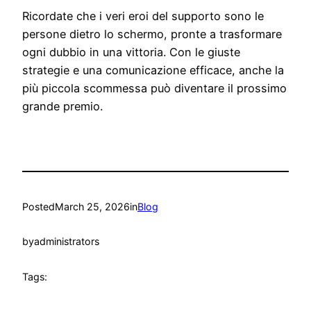
Ricordate che i veri eroi del supporto sono le
persone dietro lo schermo, pronte a trasformare
ogni dubbio in una vittoria. Con le giuste
strategie e una comunicazione efficace, anche la
più piccola scommessa può diventare il prossimo
grande premio.
Posted
March 25, 2026
in
Blog
by
administrators
Tags: