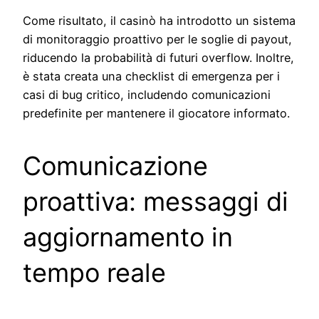
Come risultato, il casinò ha introdotto un sistema
di monitoraggio proattivo per le soglie di payout,
riducendo la probabilità di futuri overflow. Inoltre,
è stata creata una checklist di emergenza per i
casi di bug critico, includendo comunicazioni
predefinite per mantenere il giocatore informato.
Comunicazione
proattiva: messaggi di
aggiornamento in
tempo reale