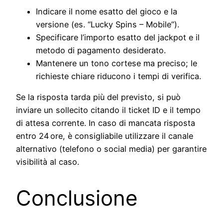
Indicare il nome esatto del gioco e la
versione (es. “Lucky Spins – Mobile”).
Specificare l’importo esatto del jackpot e il
metodo di pagamento desiderato.
Mantenere un tono cortese ma preciso; le
richieste chiare riducono i tempi di verifica.
Se la risposta tarda più del previsto, si può
inviare un sollecito citando il ticket ID e il tempo
di attesa corrente. In caso di mancata risposta
entro 24 ore, è consigliabile utilizzare il canale
alternativo (telefono o social media) per garantire
visibilità al caso.
Conclusione