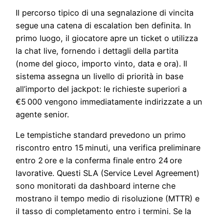
Il percorso tipico di una segnalazione di vincita
segue una catena di escalation ben definita. In
primo luogo, il giocatore apre un ticket o utilizza
la chat live, fornendo i dettagli della partita
(nome del gioco, importo vinto, data e ora). Il
sistema assegna un livello di priorità in base
all’importo del jackpot: le richieste superiori a
€5 000 vengono immediatamente indirizzate a un
agente senior.
Le tempistiche standard prevedono un primo
riscontro entro 15 minuti, una verifica preliminare
entro 2 ore e la conferma finale entro 24 ore
lavorative. Questi SLA (Service Level Agreement)
sono monitorati da dashboard interne che
mostrano il tempo medio di risoluzione (MTTR) e
il tasso di completamento entro i termini. Se la