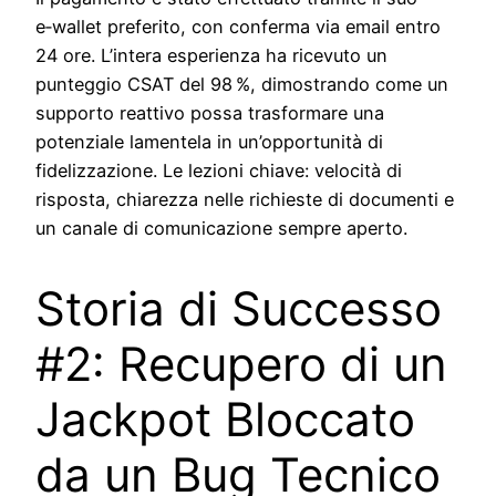
e‑wallet preferito, con conferma via email entro
24 ore. L’intera esperienza ha ricevuto un
punteggio CSAT del 98 %, dimostrando come un
supporto reattivo possa trasformare una
potenziale lamentela in un’opportunità di
fidelizzazione. Le lezioni chiave: velocità di
risposta, chiarezza nelle richieste di documenti e
un canale di comunicazione sempre aperto.
Storia di Successo
#2: Recupero di un
Jackpot Bloccato
da un Bug Tecnico