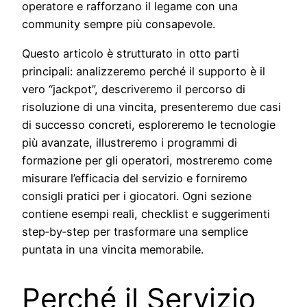
operatore e rafforzano il legame con una
community sempre più consapevole.
Questo articolo è strutturato in otto parti
principali: analizzeremo perché il supporto è il
vero “jackpot”, descriveremo il percorso di
risoluzione di una vincita, presenteremo due casi
di successo concreti, esploreremo le tecnologie
più avanzate, illustreremo i programmi di
formazione per gli operatori, mostreremo come
misurare l’efficacia del servizio e forniremo
consigli pratici per i giocatori. Ogni sezione
contiene esempi reali, checklist e suggerimenti
step‑by‑step per trasformare una semplice
puntata in una vincita memorabile.
Perché il Servizio