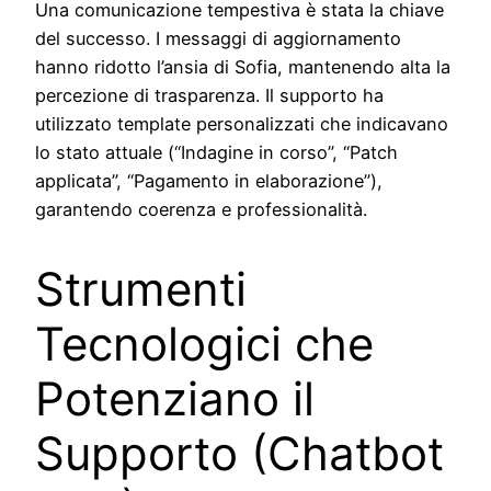
Una comunicazione tempestiva è stata la chiave
del successo. I messaggi di aggiornamento
hanno ridotto l’ansia di Sofia, mantenendo alta la
percezione di trasparenza. Il supporto ha
utilizzato template personalizzati che indicavano
lo stato attuale (“Indagine in corso”, “Patch
applicata”, “Pagamento in elaborazione”),
garantendo coerenza e professionalità.
Strumenti
Tecnologici che
Potenziano il
Supporto (Chatbot