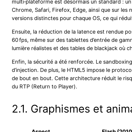
multi‑plateforme est désormais un standard : u
Chrome, Safari, Firefox, Edge, ainsi que sur les
versions distinctes pour chaque OS, ce qui réd
Ensuite, la réduction de la latence est rendue 
60 fps, même sur des tablettes d’entrée de gamm
lumière réalistes et des tables de blackjack où c
Enfin, la sécurité a été renforcée. Le sandboxin
d’injection. De plus, le HTML5 impose le protoc
de bout en bout. Cette architecture réduit le risq
du RTP (Return to Player).
2.1. Graphismes et anim
Aspect
Flash (2010