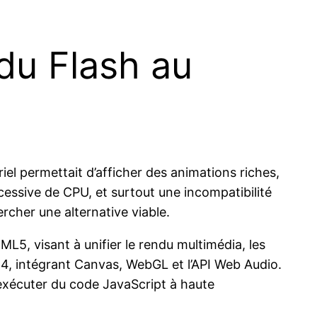
 du Flash au
el permettait d’afficher des animations riches,
cessive de CPU, et surtout une incompatibilité
ercher une alternative viable.
L5, visant à unifier le rendu multimédia, les
14, intégrant Canvas, WebGL et l’API Web Audio.
exécuter du code JavaScript à haute