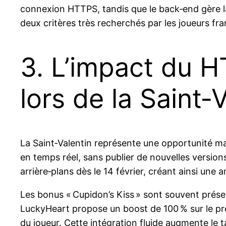
connexion HTTPS, tandis que le back‑end gère la 
deux critères très recherchés par les joueurs fr
3. L’impact du H
lors de la Saint‑
La Saint‑Valentin représente une opportunité m
en temps réel, sans publier de nouvelles version
arrière‑plans dès le 14 février, créant ainsi une
Les bonus « Cupidon’s Kiss » sont souvent prés
LuckyHeart propose un boost de 100 % sur le prem
du joueur. Cette intégration fluide augmente le 