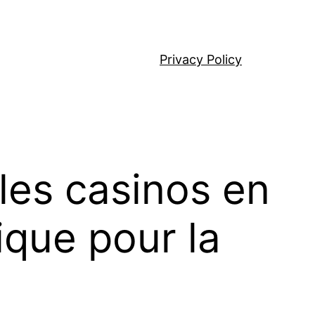
Privacy Policy
les casinos en
ique pour la