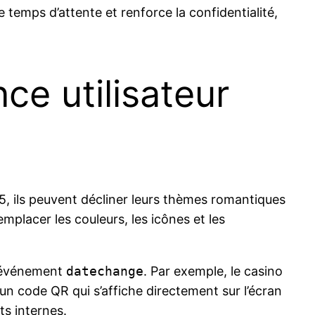
 temps d’attente et renforce la confidentialité,
ce utilisateur
, ils peuvent décliner leurs thèmes romantiques
placer les couleurs, les icônes et les
l’événement
datechange
. Par exemple, le casino
un code QR qui s’affiche directement sur l’écran
ts internes.