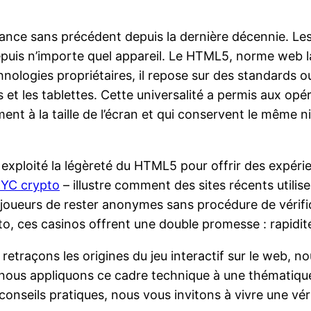
ance sans précédent depuis la dernière décennie. Les
depuis n’importe quel appareil. Le HTML5, norme web 
ologies propriétaires, il repose sur des standards ou
et les tablettes. Cette universalité a permis aux opé
t à la taille de l’écran et qui conservent le même ni
 exploité la légèreté du HTML5 pour offrir des expé
KYC crypto
– illustre comment des sites récents utilis
x joueurs de rester anonymes sans procédure de vérifi
to, ces casinos offrent une double promesse : rapidité
Nous retraçons les origines du jeu interactif sur le w
 nous appliquons ce cadre technique à une thématique
onseils pratiques, nous vous invitons à vivre une vé