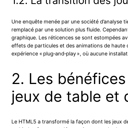
1.2. La transition des jo
Une enquête menée par une société d’analyse tier
remplacé par une solution plus fluide. Cependan
graphique. Les réticences se sont estompées ave
effets de particules et des animations de haute 
expérience « plug‑and‑play », où aucune installat
2. Les bénéfice
jeux de table et
Le HTML5 a transformé la façon dont les jeux de 