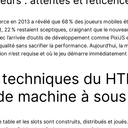
ueurs : attentes et réticenc
ce en 2013 a révélé que 68 % des joueurs mobiles étai
t, 22 % restaient sceptiques, craignant que le nouv
c l’arrivée d’outils de développement comme PixiJS e
qualité sans sacrifier la performance. Aujourd’hui, la
ion n’est requise et où le jeu démarre immédiatement a
s techniques du HT
 de machine à sous
table et les slots sont construits, distribués et jou