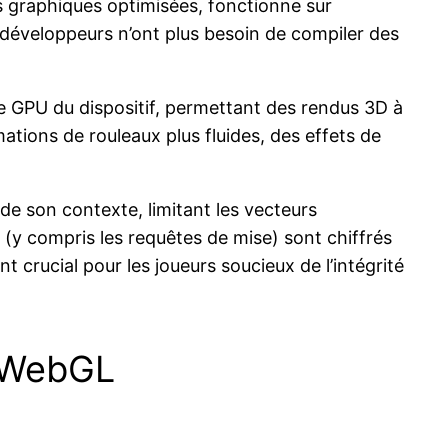
 graphiques optimisées, fonctionne sur
s développeurs n’ont plus besoin de compiler des
le GPU du dispositif, permettant des rendus 3D à
tions de rouleaux plus fluides, des effets de
de son contexte, limitant les vecteurs
(y compris les requêtes de mise) sont chiffrés
t crucial pour les joueurs soucieux de l’intégrité
t WebGL