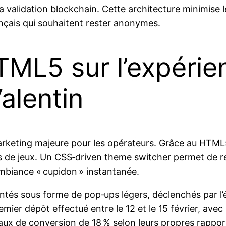
validation blockchain. Cette architecture minimise le
ançais qui souhaitent rester anonymes.
TML5 sur l’expérien
Valentin
arketing majeure pour les opérateurs. Grâce au HTML5
s de jeux. Un CSS‑driven theme switcher permet de rem
 ambiance « cupidon » instantanée.
entés sous forme de pop‑ups légers, déclenchés par 
ier dépôt effectué entre le 12 et le 15 février, avec 
taux de conversion de 18 % selon leurs propres rappor