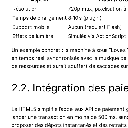
Résolution
720p max, pixelisation à
Temps de chargement
8‑10 s (plugin)
Support mobile
Aucun (requiert Flash)
Effets de lumière
Simulés via ActionScript
Un exemple concret : la machine à sous “Love’s 
en temps réel, synchronisés avec la musique de 
de ressources et aurait souffert de saccades su
2.2. Intégration des pai
Le HTML5 simplifie l’appel aux API de paiement 
lancer une transaction en moins de 500 ms, sans
proposer des dépôts instantanés et des retrait