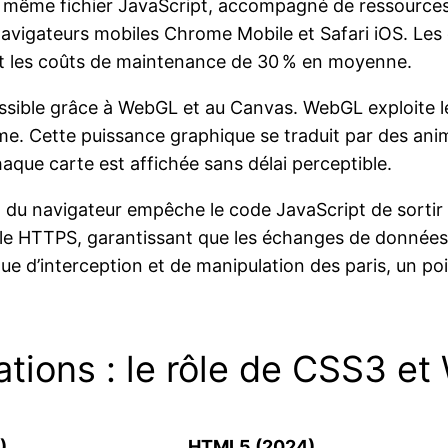
n même fichier JavaScript, accompagné de ressources
 navigateurs mobiles Chrome Mobile et Safari iOS. Le
uit les coûts de maintenance de 30 % en moyenne.
possible grâce à WebGL et au Canvas. WebGL exploite 
e. Cette puissance graphique se traduit par des anima
haque carte est affichée sans délai perceptible.
g du navigateur empêche le code JavaScript de sortir 
ole HTTPS, garantissant que les échanges de données 
ue d’interception et de manipulation des paris, un poin
ations : le rôle de CSS3 e
)
HTML5 (2024)