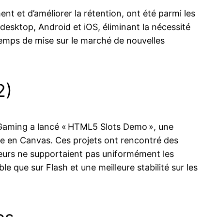
nt et d’améliorer la rétention, ont été parmi les
esktop, Android et iOS, éliminant la nécessité
temps de mise sur le marché de nouvelles
2)
oGaming a lancé « HTML5 Slots Demo », une
tte en Canvas. Ces projets ont rencontré des
teurs ne supportaient pas uniformément les
le que sur Flash et une meilleure stabilité sur les