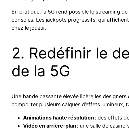
En pratique, la 5G rend possible le streaming d
consoles. Les jackpots progressifs, qui affichent 
chez le joueur.
2. Redéfinir le 
de la 5G
Une bande passante élevée libère les designers
comporter plusieurs calques d’effets lumineux, t
Animations haute résolution
: des effets d
Vidéo en arrière‑plan
: une salle de casino