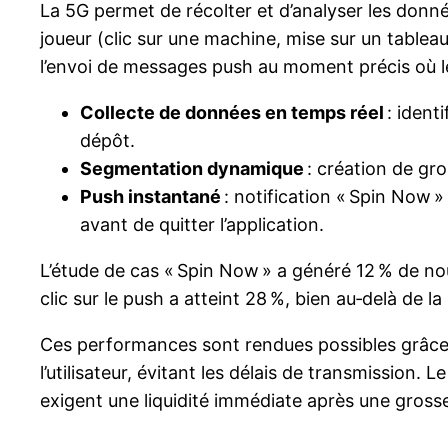
La 5G permet de récolter et d’analyser les donn
joueur (clic sur une machine, mise sur un table
l’envoi de messages push au moment précis où le 
Collecte de données en temps réel
: ident
dépôt.
Segmentation dynamique
: création de gro
Push instantané
: notification « Spin Now 
avant de quitter l’application.
L’étude de cas « Spin Now » a généré 12 % de n
clic sur le push a atteint 28 %, bien au‑delà de 
Ces performances sont rendues possibles grâce à
l’utilisateur, évitant les délais de transmission.
exigent une liquidité immédiate après une grosse