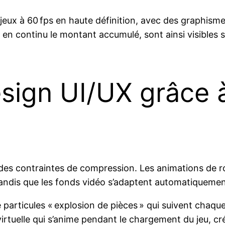
e jeux à 60 fps en haute définition, avec des graphis
en continu le montant accumulé, sont ainsi visibles san
design UI/UX grâce 
 des contraintes de compression. Les animations de 
andis que les fonds vidéo s’adaptent automatiquement 
e particules « explosion de pièces » qui suivent chaque
 virtuelle qui s’anime pendant le chargement du jeu, 