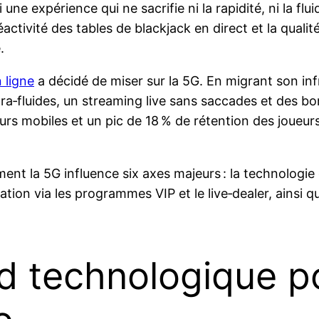
une expérience qui ne sacrifie ni la rapidité, ni la flui
tivité des tables de blackjack en direct et la qualit
.
 ligne
a décidé de miser sur la 5G. En migrant son inf
ra‑fluides, un streaming live sans saccades et des bon
rs mobiles et un pic de 18 % de rétention des joueurs
ment la 5G influence six axes majeurs : la technologie
isation via les programmes VIP et le live‑dealer, ainsi q
nd technologique p