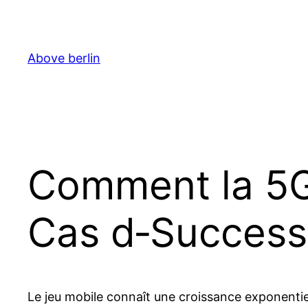
Skip
to
content
Above berlin
Comment la 5G 
Cas d‑Success 
Le jeu mobile connaît une croissance exponenti