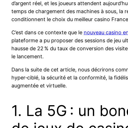
d’argent réel, et les joueurs attendent aujourd’hui 
temps de chargement des machines à sous, la réac
conditionnent le choix du meilleur casino France
C’est dans ce contexte que le
nouveau casino en
plateforme a pu proposer des sessions de jeu ult
hausse de 22 % du taux de conversion des visiteu
le lancement.
Dans la suite de cet article, nous décrirons com
hyper‑ciblé, la sécurité et la conformité, la fidél
augmentée et virtuelle.
1. La 5G : un bo