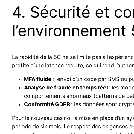
4. Sécurité et c
l’environnement
La rapidité de la 5G ne se limite pas à l’expérien
profite d’une latence réduite, ce qui rend l’authe
MFA fluide
: l’envoi d’un code par SMS ou p
Analyse de fraude en temps réel
: les modè
comportements anormaux (patterns de betti
Conformité GDPR
: les données sont crypté
Pour le nouveau casino, la mise en place d’un sy
période de six mois. Le respect des exigences e‑