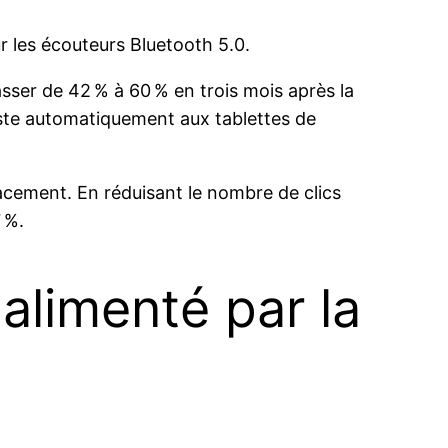
ur les écouteurs Bluetooth 5.0.
asser de 42 % à 60 % en trois mois après la
juste automatiquement aux tablettes de
lacement. En réduisant le nombre de clics
 %.
alimenté par la