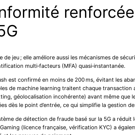
onformité renforcé
 5G
ce de jeu ; elle améliore aussi les mécanismes de sécur
ntification multi‑facteurs (MFA) quasi‑instantanée.
ush est confirmé en moins de 200 ms, évitant les aband
les de machine learning traitent chaque transaction 
ng, géolocalisation incohérente) avant même que le 
es dès le point d’entrée, ce qui simplifie la gestion 
stème de détection de fraude basé sur la 5G a réduit
Gaming (licence française, vérification KYC) a égaleme