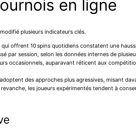
ournois en ligne
modifié plusieurs indicateurs clés.
es qui offrent 10 spins quotidiens constatent une haus
 par session, selon les données internes de plusieu
ueurs occasionnels, auparavant réticent aux compétitio
s adoptent des approches plus agressives, misant dava
revanche, les joueurs expérimentés tendent à conserve
ve