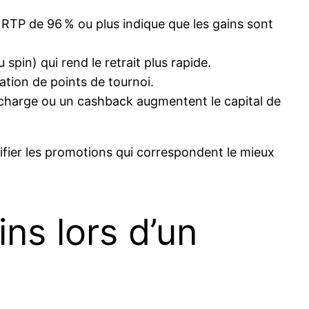
 RTP de 96 % ou plus indique que les gains sont
spin) qui rend le retrait plus rapide.
ation de points de tournoi.
 recharge ou un cashback augmentent le capital de
ifier les promotions qui correspondent le mieux
ins lors d’un