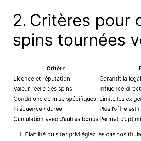
2. Critères pour 
spins tournées v
Critère
Licence et réputation
Garantit la léga
Valeur réelle des spins
Influence direc
Conditions de mise spécifiques
Limite les exig
Fréquence / durée
Plus l’offre est 
Cumulation avec d’autres bonus
Permet d’optimis
Fiabilité du site : privilégiez les casinos ti