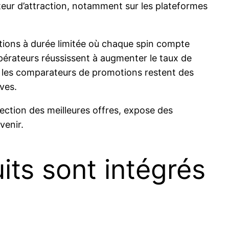
eur d’attraction, notamment sur les plateformes
titions à durée limitée où chaque spin compte
opérateurs réussissent à augmenter le taux de
s, les comparateurs de promotions restent des
ves.
élection des meilleures offres, expose des
venir.
its sont intégrés