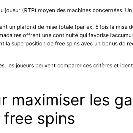
ur au joueur (RTP) moyen des machines concernées. Un
t un plafond de mise totale (par ex. 5 fois la mise du 
daires offrent une continuité qui favorise l’accumul
risent la superposition de free spins avec un bonus de
s, les joueurs peuvent comparer ces critères et ident
r maximiser les ga
 free spins