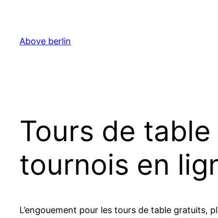
Skip
to
content
Above berlin
Tours de table 
tournois en lig
L’engouement pour les tours de table gratuits