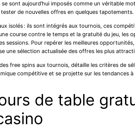
s se sont aujourd’hui imposés comme un véritable mot
 à tester de nouvelles offres en quelques tapotements.
ux isolés : ils sont intégrés aux tournois, ces compé
une course contre le temps et la gratuité du jeu, les 
es sessions. Pour repérer les meilleures opportunité
 une sélection actualisée des offres les plus attracti
es free spins aux tournois, détaille les critères de s
amique compétitive et se projette sur les tendances à 
ours de table gratu
casino