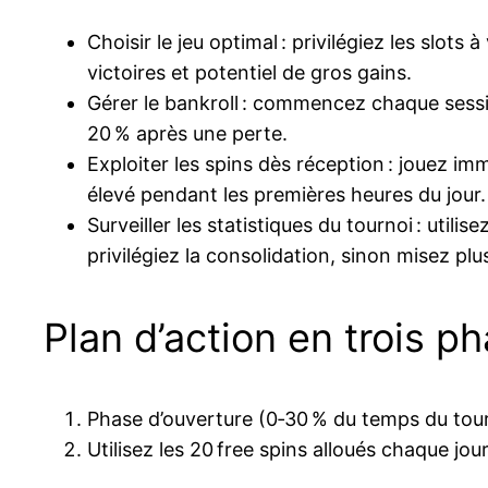
Choisir le jeu optimal : privilégiez les slots 
victoires et potentiel de gros gains.
Gérer le bankroll : commencez chaque sessi
20 % après une perte.
Exploiter les spins dès réception : jouez im
élevé pendant les premières heures du jour.
Surveiller les statistiques du tournoi : util
privilégiez la consolidation, sinon misez plu
Plan d’action en trois p
Phase d’ouverture (0‑30 % du temps du tou
Utilisez les 20 free spins alloués chaque jou