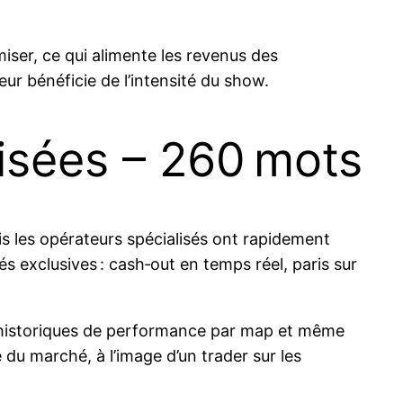
miser, ce qui alimente les revenus des
ur bénéficie de l’intensité du show.
lisées – 260 mots
is les opérateurs spécialisés ont rapidement
s exclusives : cash‑out en temps réel, paris sur
n, historiques de performance par map et même
é du marché, à l’image d’un trader sur les