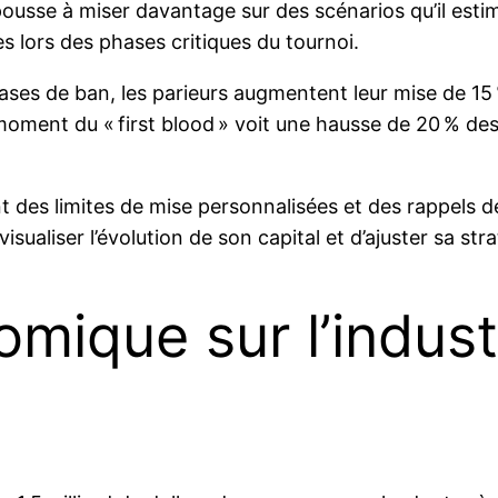
ousse à miser davantage sur des scénarios qu’il estim
 lors des phases critiques du tournoi.
ses de ban, les parieurs augmentent leur mise de 15
oment du « first blood » voit une hausse de 20 % des p
 des limites de mise personnalisées et des rappels de 
 visualiser l’évolution de son capital et d’ajuster sa st
omique sur l’indust