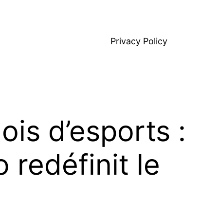
Privacy Policy
ois d’esports :
 redéfinit le