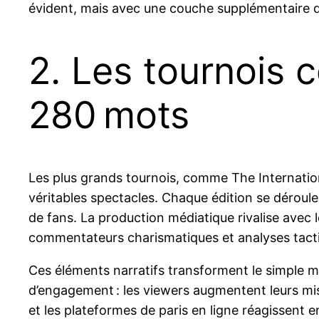
évident, mais avec une couche supplémentaire d’
2. Les tournois
280 mots
Les plus grands tournois, comme The Internati
véritables spectacles. Chaque édition se déroule
de fans. La production médiatique rivalise avec
commentateurs charismatiques et analyses tacti
Ces éléments narratifs transforment le simple m
d’engagement : les viewers augmentent leurs mises
et les plateformes de paris en ligne réagissent