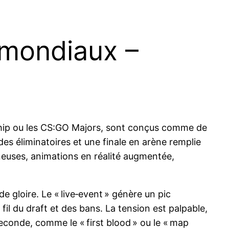
 mondiaux –
ship ou les CS:GO Majors, sont conçus comme de
es éliminatoires et une finale en arène remplie
neuses, animations en réalité augmentée,
 gloire. Le « live‑event » génère un pic
fil du draft et des bans. La tension est palpable,
econde, comme le « first blood » ou le « map