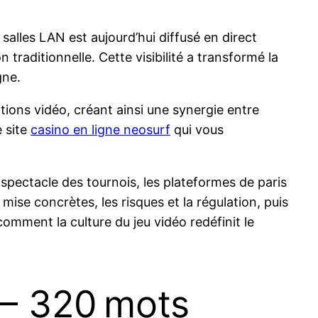
salles LAN est aujourd’hui diffusé en direct
raditionnelle. Cette visibilité a transformé la
gne.
tions vidéo, créant ainsi une synergie entre
e site
casino en ligne neosurf
qui vous
e spectacle des tournois, les plateformes de paris
mise concrètes, les risques et la régulation, puis
mment la culture du jeu vidéo redéfinit le
 – 320 mots