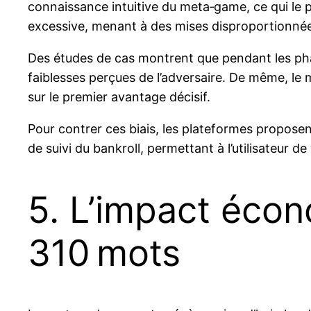
connaissance intuitive du meta‑game, ce qui le p
excessive, menant à des mises disproportionnées
Des études de cas montrent que pendant les pha
faiblesses perçues de l’adversaire. De même, le m
sur le premier avantage décisif.
Pour contrer ces biais, les plateformes proposent
de suivi du bankroll, permettant à l’utilisateur de
5. L’impact écon
310 mots