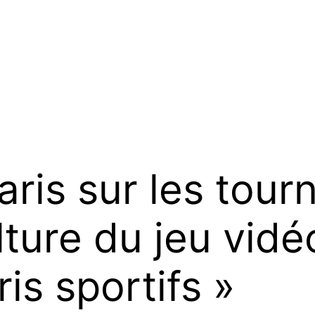
aris sur les tourn
ure du jeu vidéo
is sportifs »