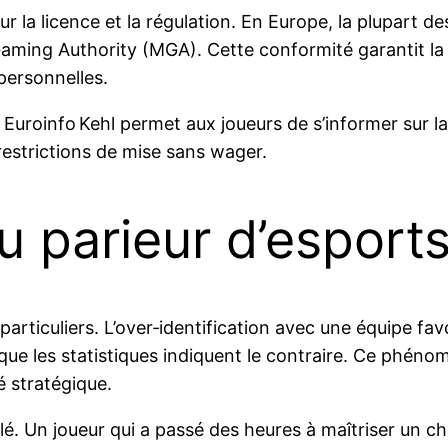
r la licence et la régulation. En Europe, la plupart de
 Gaming Authority (MGA). Cette conformité garantit la
personnelles.
uroinfo Kehl permet aux joueurs de s’informer sur la
 restrictions de mise sans wager.
u parieur d’esport
particuliers. L’over‑identification avec une équipe favo
ue les statistiques indiquent le contraire. Ce phénom
 stratégique.
clé. Un joueur qui a passé des heures à maîtriser u