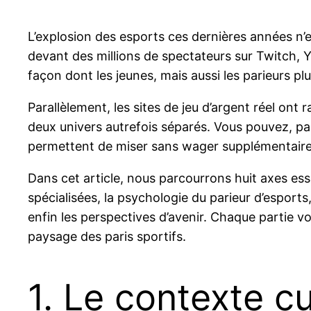
L’explosion des esports ces dernières années n’es
devant des millions de spectateurs sur Twitch, Y
façon dont les jeunes, mais aussi les parieurs 
Parallèlement, les sites de jeu d’argent réel ont
deux univers autrefois séparés. Vous pouvez, pa
permettent de miser sans wager supplémentaire 
Dans cet article, nous parcourrons huit axes esse
spécialisées, la psychologie du parieur d’esports
enfin les perspectives d’avenir. Chaque partie 
paysage des paris sportifs.
1. Le contexte c