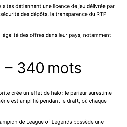
s sites détiennent une licence de jeu délivrée par
 sécurité des dépôts, la transparence du RTP
 légalité des offres dans leur pays, notamment
s – 340 mots
rite crée un effet de halo : le parieur surestime
ène est amplifié pendant le draft, où chaque
n champion de League of Legends possède une