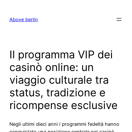
Skip
to
Above berlin
content
Il programma VIP dei
casinò online: un
viaggio culturale tra
status, tradizione e
ricompense esclusive
Negli ultimi dieci anni i programmi fedeltà hanno
conquistato una posizione centrale nei casinò