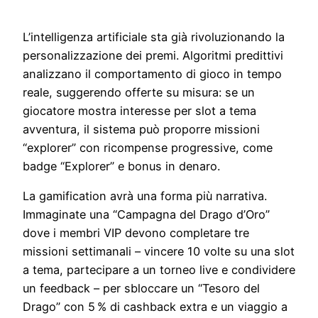
L’intelligenza artificiale sta già rivoluzionando la
personalizzazione dei premi. Algoritmi predittivi
analizzano il comportamento di gioco in tempo
reale, suggerendo offerte su misura: se un
giocatore mostra interesse per slot a tema
avventura, il sistema può proporre missioni
“explorer” con ricompense progressive, come
badge “Explorer” e bonus in denaro.
La gamification avrà una forma più narrativa.
Immaginate una “Campagna del Drago d’Oro”
dove i membri VIP devono completare tre
missioni settimanali – vincere 10 volte su una slot
a tema, partecipare a un torneo live e condividere
un feedback – per sbloccare un “Tesoro del
Drago” con 5 % di cashback extra e un viaggio a