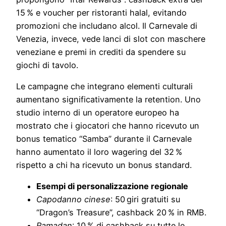
15 % e voucher per ristoranti halal, evitando
promozioni che includano alcol. Il Carnevale di
Venezia, invece, vede lanci di slot con maschere
veneziane e premi in crediti da spendere su
giochi di tavolo.
Le campagne che integrano elementi culturali
aumentano significativamente la retention. Uno
studio interno di un operatore europeo ha
mostrato che i giocatori che hanno ricevuto un
bonus tematico “Samba” durante il Carnevale
hanno aumentato il loro wagering del 32 %
rispetto a chi ha ricevuto un bonus standard.
Esempi di personalizzazione regionale
Capodanno cinese
: 50 giri gratuiti su
“Dragon’s Treasure”, cashback 20 % in RMB.
Ramadan
: 10 % di cashback su tutte le