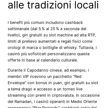
alle tradizioni locali
I benefit più comuni includono cashback
settimanale (dal 5 % al 25 % a seconda del
livello), giri gratuiti su slot machine ad alta RTP,
limiti di prelievo aumentati e regali fisici come
orologi di marca o bottiglie di whisky. Tuttavia, i
casinò più sofisticati personalizzano queste
offerte in base al calendario culturale.
Durante il Capodanno cinese, ad esempio, i
membri VIP ricevono un pacchetto “Red
Envelope” con bonus in yuan, giri gratuiti su slot
a tema drago e accesso a un torneo live
streaming con premi in criptovaluta. In occasione
del Ramadan, i casinò operanti in Medio Oriente
propongono “Iftar Rewards”: cashback extra del