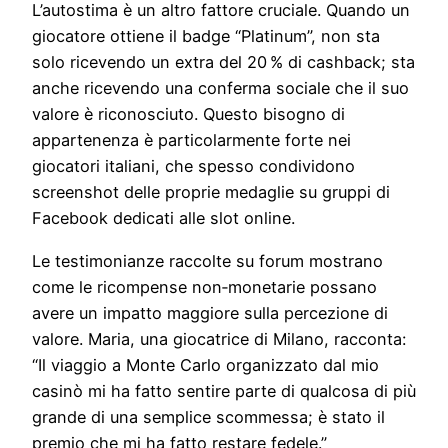
L’autostima è un altro fattore cruciale. Quando un
giocatore ottiene il badge “Platinum”, non sta
solo ricevendo un extra del 20 % di cashback; sta
anche ricevendo una conferma sociale che il suo
valore è riconosciuto. Questo bisogno di
appartenenza è particolarmente forte nei
giocatori italiani, che spesso condividono
screenshot delle proprie medaglie su gruppi di
Facebook dedicati alle slot online.
Le testimonianze raccolte su forum mostrano
come le ricompense non‑monetarie possano
avere un impatto maggiore sulla percezione di
valore. Maria, una giocatrice di Milano, racconta:
“Il viaggio a Monte Carlo organizzato dal mio
casinò mi ha fatto sentire parte di qualcosa di più
grande di una semplice scommessa; è stato il
premio che mi ha fatto restare fedele.”