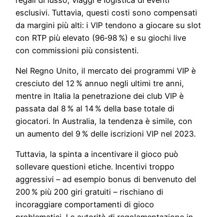
esclusivi. Tuttavia, questi costi sono compensati
da margini più alti: i VIP tendono a giocare su slot
con RTP più elevato (96‑98 %) e su giochi live
con commissioni più consistenti.
Nel Regno Unito, il mercato dei programmi VIP è
cresciuto del 12 % annuo negli ultimi tre anni,
mentre in Italia la penetrazione dei club VIP è
passata dal 8 % al 14 % della base totale di
giocatori. In Australia, la tendenza è simile, con
un aumento del 9 % delle iscrizioni VIP nel 2023.
Tuttavia, la spinta a incentivare il gioco può
sollevare questioni etiche. Incentivi troppo
aggressivi – ad esempio bonus di benvenuto del
200 % più 200 giri gratuiti – rischiano di
incoraggiare comportamenti di gioco