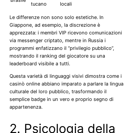
tucano
locali
Le differenze non sono solo estetiche. In
Giappone, ad esempio, la discrezione è
apprezzata: i membri VIP ricevono comunicazioni
via messenger criptato, mentre in Russia i
programmi enfatizzano il “privilegio pubblico”,
mostrando il ranking del giocatore su una
leaderboard visibile a tutti.
Questa varietà di linguaggi visivi dimostra come i
casinò online abbiano imparato a parlare la lingua
culturale del loro pubblico, trasformando il
semplice badge in un vero e proprio segno di
appartenenza.
2. Psicologia della