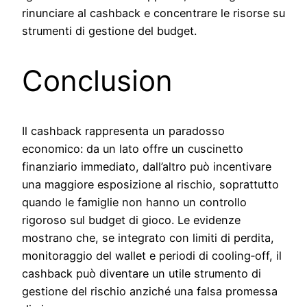
rinunciare al cashback e concentrare le risorse su
strumenti di gestione del budget.
Conclusion
Il cashback rappresenta un paradosso
economico: da un lato offre un cuscinetto
finanziario immediato, dall’altro può incentivare
una maggiore esposizione al rischio, soprattutto
quando le famiglie non hanno un controllo
rigoroso sul budget di gioco. Le evidenze
mostrano che, se integrato con limiti di perdita,
monitoraggio del wallet e periodi di cooling‑off, il
cashback può diventare un utile strumento di
gestione del rischio anziché una falsa promessa