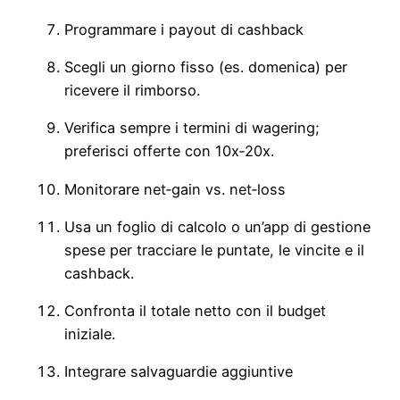
Programmare i payout di cashback
Scegli un giorno fisso (es. domenica) per
ricevere il rimborso.
Verifica sempre i termini di wagering;
preferisci offerte con 10x‑20x.
Monitorare net‑gain vs. net‑loss
Usa un foglio di calcolo o un’app di gestione
spese per tracciare le puntate, le vincite e il
cashback.
Confronta il totale netto con il budget
iniziale.
Integrare salvaguardie aggiuntive