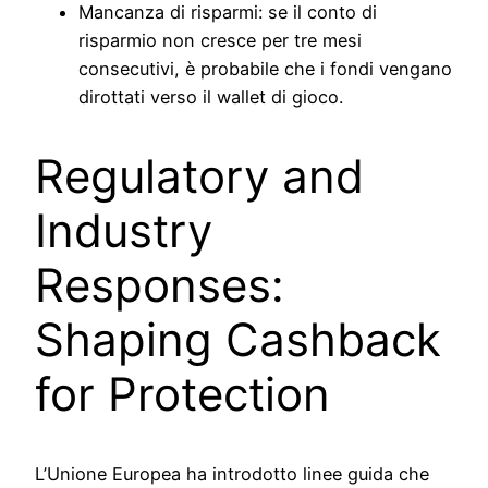
Mancanza di risparmi: se il conto di
risparmio non cresce per tre mesi
consecutivi, è probabile che i fondi vengano
dirottati verso il wallet di gioco.
Regulatory and
Industry
Responses:
Shaping Cashback
for Protection
L’Unione Europea ha introdotto linee guida che