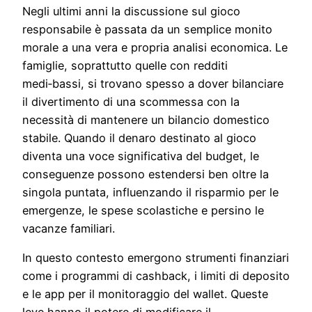
Negli ultimi anni la discussione sul gioco
responsabile è passata da un semplice monito
morale a una vera e propria analisi economica. Le
famiglie, soprattutto quelle con redditi
medi‑bassi, si trovano spesso a dover bilanciare
il divertimento di una scommessa con la
necessità di mantenere un bilancio domestico
stabile. Quando il denaro destinato al gioco
diventa una voce significativa del budget, le
conseguenze possono estendersi ben oltre la
singola puntata, influenzando il risparmio per le
emergenze, le spese scolastiche e persino le
vacanze familiari.
In questo contesto emergono strumenti finanziari
come i programmi di cashback, i limiti di deposito
e le app per il monitoraggio del wallet. Queste