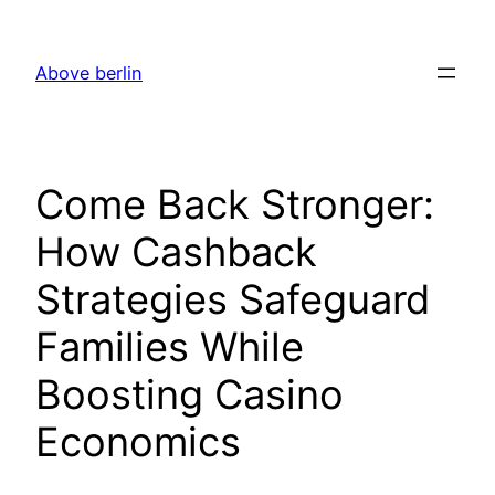
Skip
to
Above berlin
content
Come Back Stronger:
How Cashback
Strategies Safeguard
Families While
Boosting Casino
Economics