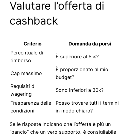
Valutare l’offerta di
cashback
Criterio
Domanda da porsi
Percentuale di
È superiore al 5 %?
rimborso
È proporzionato al mio
Cap massimo
budget?
Requisiti di
Sono inferiori a 30x?
wagering
Trasparenza delle
Posso trovare tutti i termini
condizioni
in modo chiaro?
Se le risposte indicano che l’offerta è più un
“gancio” che un vero supporto, è consigliabile