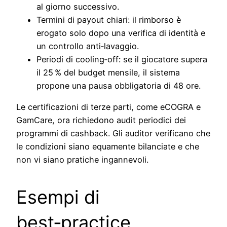
al giorno successivo.
Termini di payout chiari: il rimborso è
erogato solo dopo una verifica di identità e
un controllo anti‑lavaggio.
Periodi di cooling‑off: se il giocatore supera
il 25 % del budget mensile, il sistema
propone una pausa obbligatoria di 48 ore.
Le certificazioni di terze parti, come eCOGRA e
GamCare, ora richiedono audit periodici dei
programmi di cashback. Gli auditor verificano che
le condizioni siano equamente bilanciate e che
non vi siano pratiche ingannevoli.
Esempi di
best‑practice