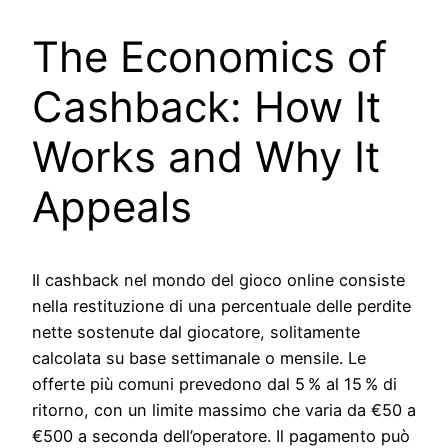
The Economics of
Cashback: How It
Works and Why It
Appeals
Il cashback nel mondo del gioco online consiste
nella restituzione di una percentuale delle perdite
nette sostenute dal giocatore, solitamente
calcolata su base settimanale o mensile. Le
offerte più comuni prevedono dal 5 % al 15 % di
ritorno, con un limite massimo che varia da €50 a
€500 a seconda dell’operatore. Il pagamento può