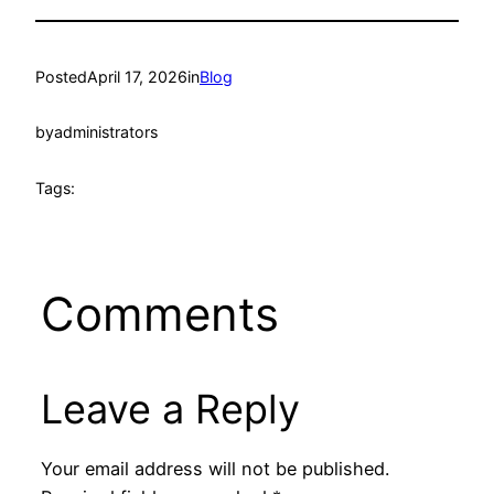
Posted
April 17, 2026
in
Blog
by
administrators
Tags:
Comments
Leave a Reply
Your email address will not be published.