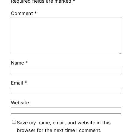
Required fields are marked
*
Comment
*
Name
*
Email
*
Website
Save my name, email, and website in this
browser for the next time I comment.