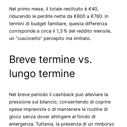
Nel primo mese, il totale restituito è €40,
riducendo le perdite nette da €800 a €760. In
termini di budget familiare, questa differenza
corrisponde a circa il 1,3 % del reddito mensile,
un “cuscinetto” percepito ma limitato.
Breve termine vs.
lungo termine
Nel breve periodo il cashback può alleviare la
pressione sul bilancio, consentendo di coprire
spese impreviste o di mantenere la routine di
gioco senza dover attingere al fondo di
emergenza. Tuttavia, la presenza di un rimborso