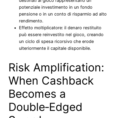
destinati al gioco rappresentano un
potenziale investimento in un fondo
pensione o in un conto di risparmio ad alto
rendimento.
Effetto moltiplicatore: il denaro restituito
può essere reinvestito nel gioco, creando
un ciclo di spesa ricorsivo che erode
ulteriormente il capitale disponibile.
Risk Amplification:
When Cashback
Becomes a
Double‑Edged