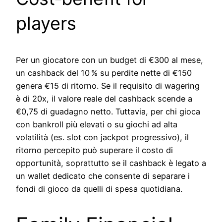
players
Per un giocatore con un budget di €300 al mese,
un cashback del 10 % su perdite nette di €150
genera €15 di ritorno. Se il requisito di wagering
è di 20x, il valore reale del cashback scende a
€0,75 di guadagno netto. Tuttavia, per chi gioca
con bankroll più elevati o su giochi ad alta
volatilità (es. slot con jackpot progressivo), il
ritorno percepito può superare il costo di
opportunità, soprattutto se il cashback è legato a
un wallet dedicato che consente di separare i
fondi di gioco da quelli di spesa quotidiana.