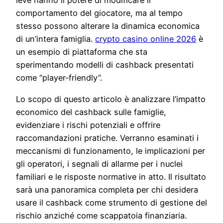
leve hanno il potere di modificare il
comportamento del giocatore, ma al tempo
stesso possono alterare la dinamica economica
di un’intera famiglia.
crypto casino online 2026
è
un esempio di piattaforma che sta
sperimentando modelli di cashback presentati
come “player‑friendly”.
Lo scopo di questo articolo è analizzare l’impatto
economico del cashback sulle famiglie,
evidenziare i rischi potenziali e offrire
raccomandazioni pratiche. Verranno esaminati i
meccanismi di funzionamento, le implicazioni per
gli operatori, i segnali di allarme per i nuclei
familiari e le risposte normative in atto. Il risultato
sarà una panoramica completa per chi desidera
usare il cashback come strumento di gestione del
rischio anziché come scappatoia finanziaria.