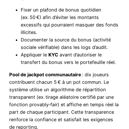
Fixer un plafond de bonus quotidien
(ex. 50 €) afin d’éviter les montants
excessifs qui pourraient masquer des fonds
illicites.
Documenter la source du bonus (activité
sociale vérifiable) dans les logs d’audit.
Appliquer le
KYC
avant d’autoriser le
transfert du bonus vers le portefeuille réel.
Pool de jackpot communautaire
: dix joueurs
contribuent chacun 5 € à un pot commun. Le
système utilise un algorithme de répartition
transparent (ex. tirage aléatoire certifié par une
fonction provably‑fair) et affiche en temps réel la
part de chaque participant. Cette transparence
renforce la confiance et satisfait les exigences
de reporting.