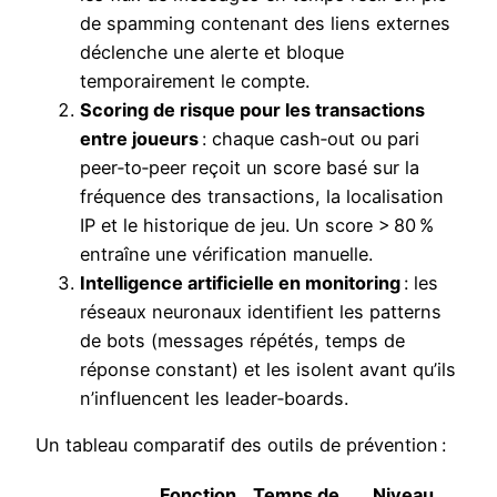
de spamming contenant des liens externes
déclenche une alerte et bloque
temporairement le compte.
Scoring de risque pour les transactions
entre joueurs
: chaque cash‑out ou pari
peer‑to‑peer reçoit un score basé sur la
fréquence des transactions, la localisation
IP et le historique de jeu. Un score > 80 %
entraîne une vérification manuelle.
Intelligence artificielle en monitoring
: les
réseaux neuronaux identifient les patterns
de bots (messages répétés, temps de
réponse constant) et les isolent avant qu’ils
n’influencent les leader‑boards.
Un tableau comparatif des outils de prévention :
Fonction
Temps de
Niveau