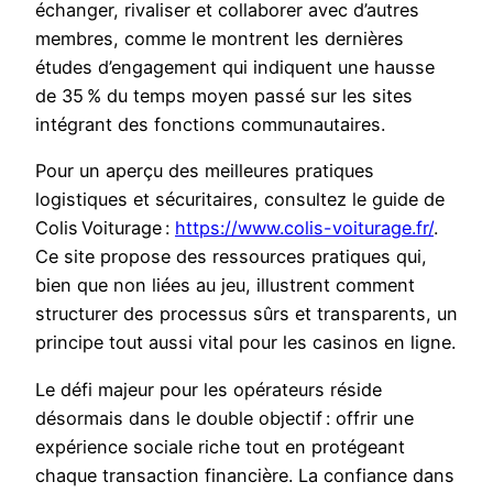
échanger, rivaliser et collaborer avec d’autres
membres, comme le montrent les dernières
études d’engagement qui indiquent une hausse
de 35 % du temps moyen passé sur les sites
intégrant des fonctions communautaires.
Pour un aperçu des meilleures pratiques
logistiques et sécuritaires, consultez le guide de
Colis Voiturage :
https://www.colis-voiturage.fr/
.
Ce site propose des ressources pratiques qui,
bien que non liées au jeu, illustrent comment
structurer des processus sûrs et transparents, un
principe tout aussi vital pour les casinos en ligne.
Le défi majeur pour les opérateurs réside
désormais dans le double objectif : offrir une
expérience sociale riche tout en protégeant
chaque transaction financière. La confiance dans