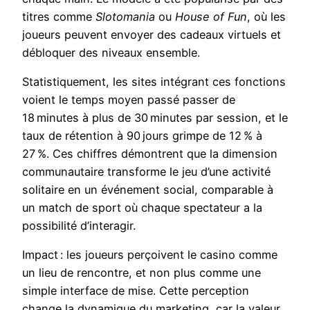
titres comme
Slotomania
ou
House of Fun
, où les
joueurs peuvent envoyer des cadeaux virtuels et
débloquer des niveaux ensemble.
Statistiquement, les sites intégrant ces fonctions
voient le temps moyen passé passer de
18 minutes à plus de 30 minutes par session, et le
taux de rétention à 90 jours grimpe de 12 % à
27 %. Ces chiffres démontrent que la dimension
communautaire transforme le jeu d’une activité
solitaire en un événement social, comparable à
un match de sport où chaque spectateur a la
possibilité d’interagir.
Impact : les joueurs perçoivent le casino comme
un lieu de rencontre, et non plus comme une
simple interface de mise. Cette perception
change la dynamique du marketing, car la valeur