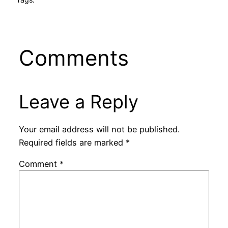
Comments
Leave a Reply
Your email address will not be published.
Required fields are marked
*
Comment
*