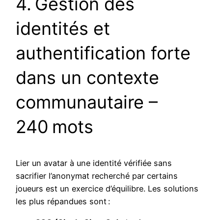
4. Gestion des
identités et
authentification forte
dans un contexte
communautaire –
240 mots
Lier un avatar à une identité vérifiée sans
sacrifier l’anonymat recherché par certains
joueurs est un exercice d’équilibre. Les solutions
les plus répandues sont :