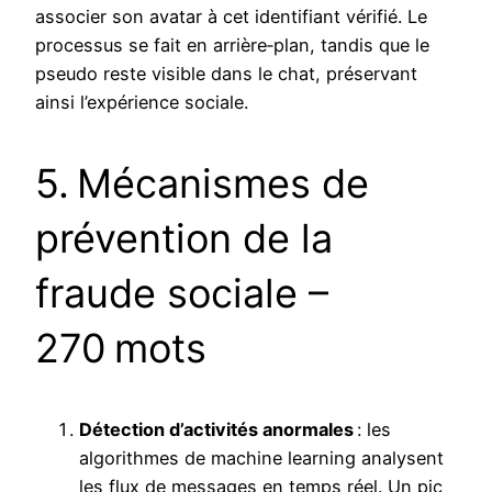
associer son avatar à cet identifiant vérifié. Le
processus se fait en arrière‑plan, tandis que le
pseudo reste visible dans le chat, préservant
ainsi l’expérience sociale.
5. Mécanismes de
prévention de la
fraude sociale –
270 mots
Détection d’activités anormales
: les
algorithmes de machine learning analysent
les flux de messages en temps réel. Un pic