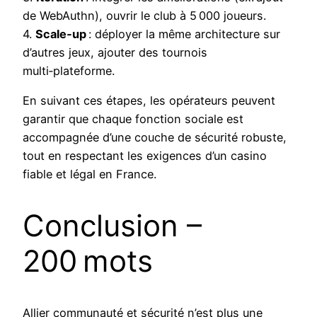
de WebAuthn), ouvrir le club à 5 000 joueurs.
4.
Scale‑up
: déployer la même architecture sur
d’autres jeux, ajouter des tournois
multi‑plateforme.
En suivant ces étapes, les opérateurs peuvent
garantir que chaque fonction sociale est
accompagnée d’une couche de sécurité robuste,
tout en respectant les exigences d’un casino
fiable et légal en France.
Conclusion –
200 mots
Allier communauté et sécurité n’est plus une