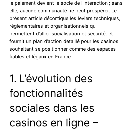
le paiement devient le socle de l’interaction ; sans
elle, aucune communauté ne peut prospérer. Le
présent article décortique les leviers techniques,
réglementaires et organisationnels qui
permettent d’allier socialisation et sécurité, et
fournit un plan d’action détaillé pour les casinos
souhaitant se positionner comme des espaces
fiables et légaux en France.
1. L’évolution des
fonctionnalités
sociales dans les
casinos en ligne –