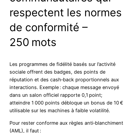
respectent les normes
de conformité –
250 mots
Les programmes de fidélité basés sur l’activité
sociale offrent des badges, des points de
réputation et des cash‑back proportionnels aux
interactions. Exemple : chaque message envoyé
dans un salon officiel rapporte 0,1 point;
atteindre 1 000 points débloque un bonus de 10 €
utilisable sur les machines à faible volatilité.
Pour rester conforme aux règles anti‑blanchiment
(AML), il faut :