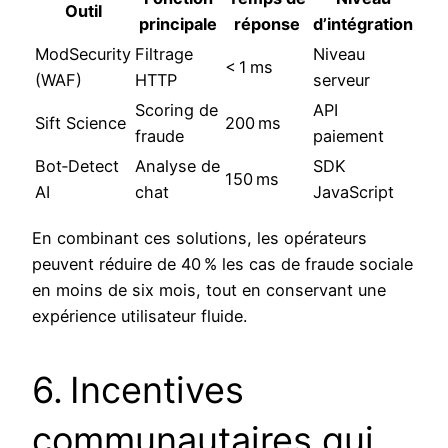
Outil
principale
réponse
d’intégration
ModSecurity
Filtrage
Niveau
< 1 ms
(WAF)
HTTP
serveur
Scoring de
API
Sift Science
200 ms
fraude
paiement
Bot‑Detect
Analyse de
SDK
150 ms
AI
chat
JavaScript
En combinant ces solutions, les opérateurs
peuvent réduire de 40 % les cas de fraude sociale
en moins de six mois, tout en conservant une
expérience utilisateur fluide.
6. Incentives
communautaires qui