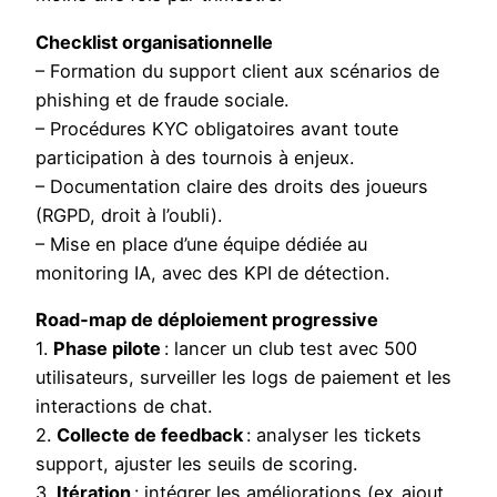
Checklist organisationnelle
– Formation du support client aux scénarios de
phishing et de fraude sociale.
– Procédures KYC obligatoires avant toute
participation à des tournois à enjeux.
– Documentation claire des droits des joueurs
(RGPD, droit à l’oubli).
– Mise en place d’une équipe dédiée au
monitoring IA, avec des KPI de détection.
Road‑map de déploiement progressive
1.
Phase pilote
: lancer un club test avec 500
utilisateurs, surveiller les logs de paiement et les
interactions de chat.
2.
Collecte de feedback
: analyser les tickets
support, ajuster les seuils de scoring.
3.
Itération
: intégrer les améliorations (ex. ajout