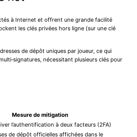
tés à Internet et offrent une grande facilité
ckent les clés privées hors ligne (sur une clé
adresses de dépôt uniques par joueur, ce qui
lti‑signatures, nécessitant plusieurs clés pour
Mesure de mitigation
tiver l’authentification à deux facteurs (2FA)
sses de dépôt officielles affichées dans le