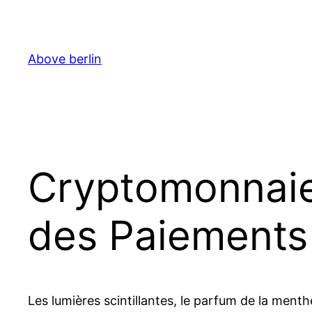
Skip
to
content
Above berlin
Cryptomonnaies
des Paiements 
Les lumières scintillantes, le parfum de la menth