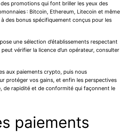
r des promotions qui font briller les yeux des
ptomonnaies : Bitcoin, Ethereum, Litecoin et même
te à des bonus spécifiquement conçus pour les
pose une sélection d’établissements respectant
ut vérifier la licence d’un opérateur, consulter
res aux paiements crypto, puis nous
r protéger vos gains, et enfin les perspectives
, de rapidité et de conformité qui façonnent le
des paiements