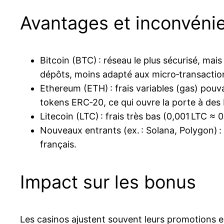
Avantages et inconvéni
Bitcoin (BTC) : réseau le plus sécurisé, ma
dépôts, moins adapté aux micro‑transactio
Ethereum (ETH) : frais variables (gas) pouv
tokens ERC‑20, ce qui ouvre la porte à des
Litecoin (LTC) : frais très bas (0,001 LTC ≈
Nouveaux entrants (ex. : Solana, Polygon) :
français.
Impact sur les bonus
Les casinos ajustent souvent leurs promotions e