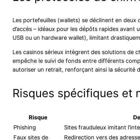
Les portefeuilles (wallets) se déclinent en deux 
d’accès – idéaux pour les dépôts rapides avant un
USB ou un hardware wallet), limitant drastiqueme
Les casinos sérieux intègrent des solutions de c
empêche le suivi de fonds entre différents comp
autoriser un retrait, renforçant ainsi la sécurité 
Risques spécifiques et 
Risque
De
Phishing
Sites frauduleux imitant l’int
Faux sites de
Redirection vers des adresse