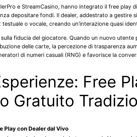
erPro e StreamCasino, hanno integrato il free play d
enza depositare fondi. Il dealer, addestrato a gestire 
testuale o vocale, creando un’interazione quasi identi
lla fiducia del giocatore. Quando un nuovo utente pu
ibuzione delle carte, la percezione di trasparenza aumen
eneratori di numeri casuali (RNG) e favorisce la conve
Esperienze: Free P
o Gratuito Tradizi
e Play con Dealer dal Vivo