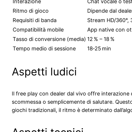
Interazione
Chat vocale o tes
Ritmo di gioco
Dipende dal dealer
Requisiti di banda
Stream HD/360°, 3
Compatibilità mobile
App native con ot
Tasso di conversione (media)
12 % – 18 %
Tempo medio di sessione
18‑25 min
Aspetti ludici
Il free play con dealer dal vivo offre interazione
scommessa o semplicemente di salutare. Questo cr
giochi tradizionali, il ritmo è determinato dall’a