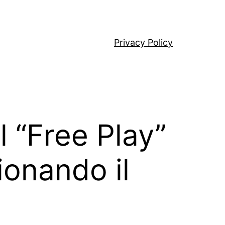
Privacy Policy
l “Free Play”
ionando il