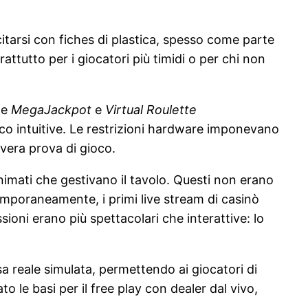
rcitarsi con fiches di plastica, spesso come parte
rattutto per i giocatori più timidi o per chi non
me
MegaJackpot
e
Virtual Roulette
co intuitive. Le restrizioni hardware imponevano
vera prova di gioco.
animati che gestivano il tavolo. Questi non erano
emporaneamente, i primi live stream di casinò
ioni erano più spettacolari che interattive: lo
a reale simulata, permettendo ai giocatori di
o le basi per il free play con dealer dal vivo,