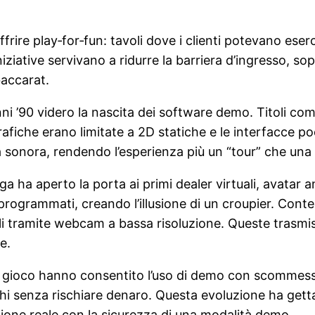
offrire play‑for‑fun: tavoli dove i clienti potevano ese
iziative servivano a ridurre la barriera d’ingresso, sop
baccarat.
nni ’90 videro la nascita dei software demo. Titoli co
fiche erano limitate a 2D statiche e le interfacce po
 sonora, rendendo l’esperienza più un “tour” che una 
ga ha aperto la porta ai primi dealer virtuali, avatar 
programmati, creando l’illusione di un croupier. Cont
i tramite webcam a bassa risoluzione. Queste trasmiss
e.
e di gioco hanno consentito l’uso di demo con scommess
ochi senza rischiare denaro. Questa evoluzione ha gettat
ione reale con la sicurezza di una modalità demo.