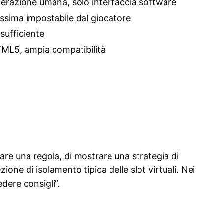
erazione umana, solo interfaccia software
ssima impostabile dal giocatore
sufficiente
ML5, ampia compatibilità
egare una regola, di mostrare una strategia di
ne di isolamento tipica delle slot virtuali. Nei
edere consigli”.