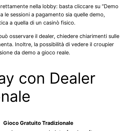
irettamente nella lobby: basta cliccare su “Demo
sia le sessioni a pagamento sia quelle demo,
ca a quella di un casinò fisico.
ò osservare il dealer, chiedere chiarimenti sulle
ta. Inoltre, la possibilità di vedere il croupier
rsione da demo a gioco reale.
lay con Dealer
onale
Gioco Gratuito Tradizionale