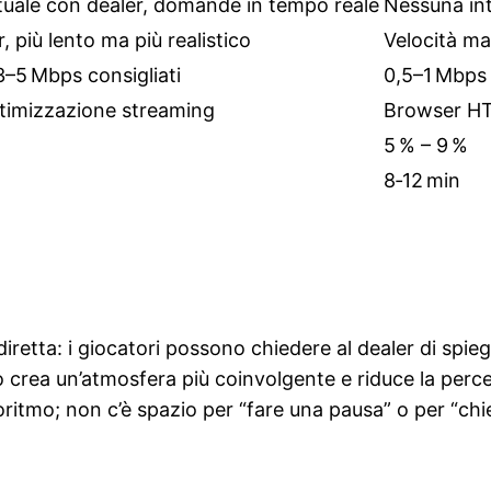
tuale con dealer, domande in tempo reale
Nessuna int
, più lento ma più realistico
Velocità ma
–5 Mbps consigliati
0,5–1 Mbps 
timizzazione streaming
Browser HT
5 % – 9 %
8‑12 min
 diretta: i giocatori possono chiedere al dealer di spi
ea un’atmosfera più coinvolgente e riduce la percezio
lgoritmo; non c’è spazio per “fare una pausa” o per “chi