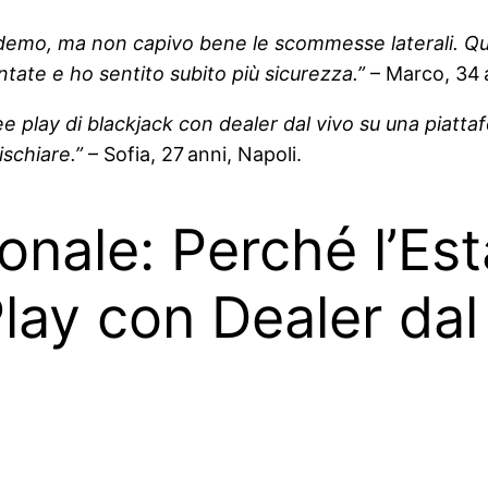
emo, ma non capivo bene le scommesse laterali. Quand
tate e ho sentito subito più sicurezza.”
– Marco, 34 a
ee play di blackjack con dealer dal vivo su una piatta
ischiare.”
– Sofia, 27 anni, Napoli.
ionale: Perché l’Est
Play con Dealer dal