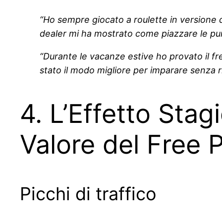
“Ho sempre giocato a roulette in versione d
dealer mi ha mostrato come piazzare le pun
“Durante le vacanze estive ho provato il fr
stato il modo migliore per imparare senza r
4. L’Effetto Stag
Valore del Free 
Picchi di traffico