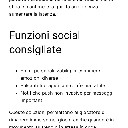
sfida è mantenere la qualità audio senza
aumentare la latenza.
Funzioni social
consigliate
Emoji personalizzabili per esprimere
emozioni diverse
Pulsanti tip rapidi con conferma tattile
Notifiche push non invasive per messaggi
importanti
Queste soluzioni permettono al giocatore di
rimanere immerso nel gioco, anche quando è in
movimento su treno o in attesa in coda.