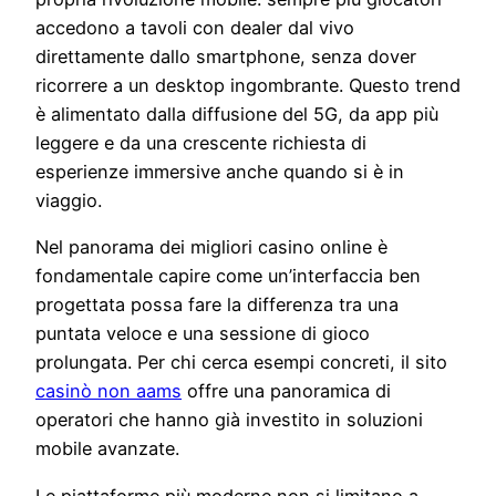
accedono a tavoli con dealer dal vivo
direttamente dallo smartphone, senza dover
ricorrere a un desktop ingombrante. Questo trend
è alimentato dalla diffusione del 5G, da app più
leggere e da una crescente richiesta di
esperienze immersive anche quando si è in
viaggio.
Nel panorama dei migliori casino online è
fondamentale capire come un’interfaccia ben
progettata possa fare la differenza tra una
puntata veloce e una sessione di gioco
prolungata. Per chi cerca esempi concreti, il sito
casinò non aams
offre una panoramica di
operatori che hanno già investito in soluzioni
mobile avanzate.
Le piattaforme più moderne non si limitano a