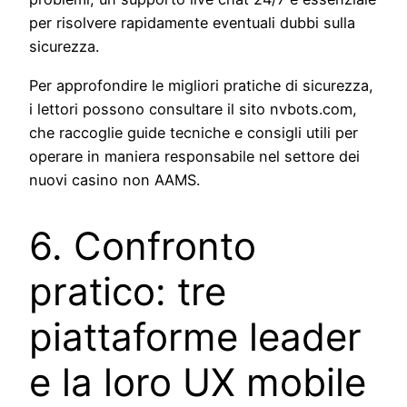
per risolvere rapidamente eventuali dubbi sulla
sicurezza.
Per approfondire le migliori pratiche di sicurezza,
i lettori possono consultare il sito nvbots.com,
che raccoglie guide tecniche e consigli utili per
operare in maniera responsabile nel settore dei
nuovi casino non AAMS.
6. Confronto
pratico: tre
piattaforme leader
e la loro UX mobile