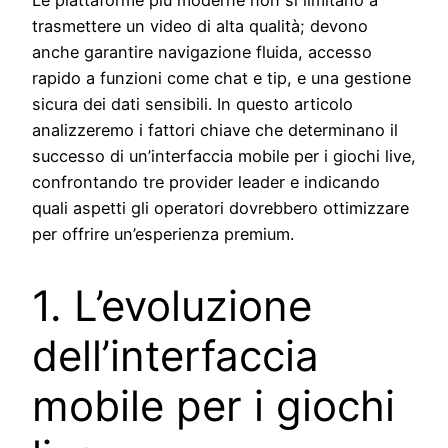
trasmettere un video di alta qualità; devono
anche garantire navigazione fluida, accesso
rapido a funzioni come chat e tip, e una gestione
sicura dei dati sensibili. In questo articolo
analizzeremo i fattori chiave che determinano il
successo di un’interfaccia mobile per i giochi live,
confrontando tre provider leader e indicando
quali aspetti gli operatori dovrebbero ottimizzare
per offrire un’esperienza premium.
1. L’evoluzione
dell’interfaccia
mobile per i giochi