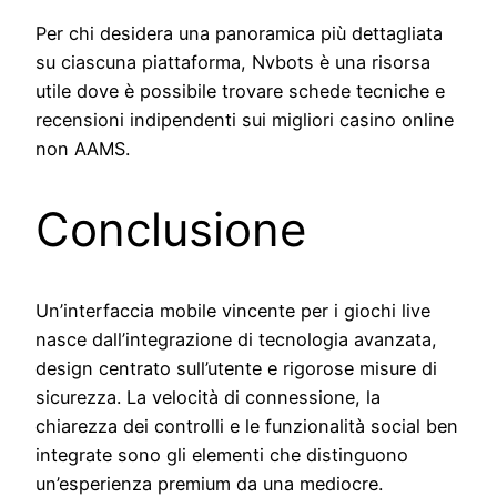
Per chi desidera una panoramica più dettagliata
su ciascuna piattaforma, Nvbots è una risorsa
utile dove è possibile trovare schede tecniche e
recensioni indipendenti sui migliori casino online
non AAMS.
Conclusione
Un’interfaccia mobile vincente per i giochi live
nasce dall’integrazione di tecnologia avanzata,
design centrato sull’utente e rigorose misure di
sicurezza. La velocità di connessione, la
chiarezza dei controlli e le funzionalità social ben
integrate sono gli elementi che distinguono
un’esperienza premium da una mediocre.