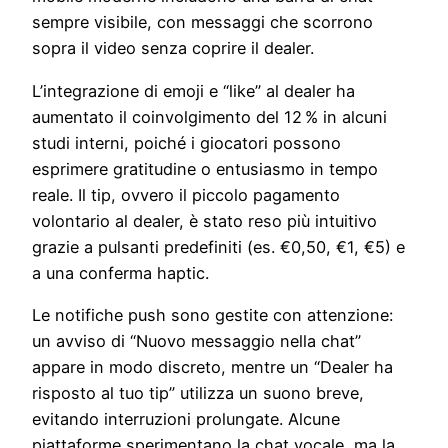
sempre visibile, con messaggi che scorrono
sopra il video senza coprire il dealer.
L’integrazione di emoji e “like” al dealer ha
aumentato il coinvolgimento del 12 % in alcuni
studi interni, poiché i giocatori possono
esprimere gratitudine o entusiasmo in tempo
reale. Il tip, ovvero il piccolo pagamento
volontario al dealer, è stato reso più intuitivo
grazie a pulsanti predefiniti (es. €0,50, €1, €5) e
a una conferma haptic.
Le notifiche push sono gestite con attenzione:
un avviso di “Nuovo messaggio nella chat”
appare in modo discreto, mentre un “Dealer ha
risposto al tuo tip” utilizza un suono breve,
evitando interruzioni prolungate. Alcune
piattaforme sperimentano la chat vocale, ma la